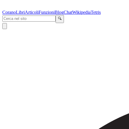
Corano
Libri
Articoli
Funzioni
Blog
Chat
Wikipedia
Tetris
🔍