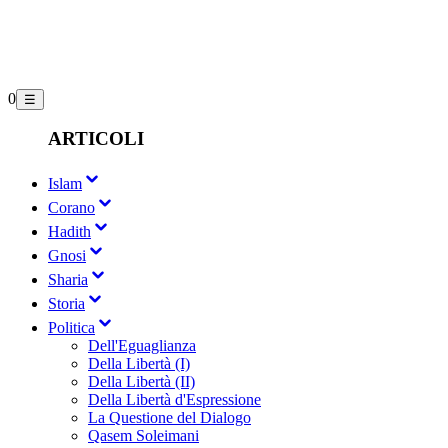
0
☰
ARTICOLI
Islam
Corano
Hadith
Gnosi
Sharia
Storia
Politica
Dell'Eguaglianza
Della Libertà (I)
Della Libertà (II)
Della Libertà d'Espressione
La Questione del Dialogo
Qasem Soleimani