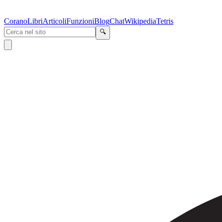
Corano
Libri
Articoli
Funzioni
Blog
Chat
Wikipedia
Tetris
🔍