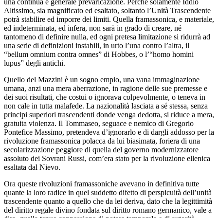
una continua e generale prevaricazione. Perché solamente Iddio
Altissimo, sia magnificato ed esaltato, soltanto l’Unità Trascendente
potrà stabilire ed imporre dei limiti. Quella framassonica, e materiale,
ed indeterminata, ed infera, non sarà in grado di creare, né
tantomeno di definire nulla, ed ogni pretesa limitazione si ridurrà ad
una serie di definizioni instabili, in urto l’una contro l’altra, il
“bellum omnium contra omnes” di Hobbes, o l’“homo homini
lupus” degli antichi.
Quello del Mazzini è un sogno empio, una vana immaginazione
umana, anzi una mera aberrazione, in ragione delle sue premesse e
dei suoi risultati, che costui o ignorava colpevolmente, o teneva in
non cale in tutta malafede. La nazionalità lasciata a sé stessa, senza
principi superiori trascendenti donde venga dedotta, si riduce a mera,
gratuita violenza. Il Tommaseo, seguace e nemico di Gregorio
Pontefice Massimo, pretendeva d’ignorarlo e di dargli addosso per la
rivoluzione framassonica polacca da lui biasimata, foriera di una
secolarizzazione peggiore di quella del governo modernizzatore
assoluto dei Sovrani Russi, com’era stato per la rivoluzione ellenica
esaltata dal Nievo.
Ora queste rivoluzioni framassoniche avevano in definitiva tutte
quante la loro radice in quel suddetto difetto di perspicuità dell’unità
trascendente quanto a quello che da lei deriva, dato che la legittimità
del diritto regale divino fondata sul diritto romano germanico, vale a