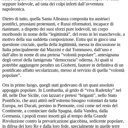
seppure lodevole, ad onta dei colpi inferti dall’avventura
napoleonica.
Dietro di tutto, quella Santa Alleanza composita tra austriaci
pontifici, prussiani protestanti, e Russi riformatori, incapace di
rianimare, a dispetto dei suoi sforzi pure lodevoli, un corpo
moribondo in nome della “legittimità”, del resto in lei manchevole, a
motivo della sua suddetta composizione. Entra qui in gioco una
questione cruciale, quella della legittimità, messa in discussione in
Italia principalmente dal Mazzini e dal Tommaseo, dall’uno e
dall’altro in nome di una pretesa “volontà popolare”, antesignana
degli orrori della famigerata “democrazia” odierna. Ai quali si
potrebbe aggiungere peraltro un Gioberti, fautore in definitiva di un
pontificato affatto secolarizzato, messo al servizio di quella “volontà
popolare”.
Ora in primo luogo, quegli stati godevano di un quasi assoluto
appoggio popolare. In Lombardia, al grido di “viva Radetzky” nel
48, nelle Due Sicilie, con lazzari e pretesi “briganti”, nello Stato
Pontificio, che anzi attirò nell’estremo bisogno volontari da tutta
Europa, nei Ducati, persino in Piemonte, così come nel resto del
Continente, a cominciare dalla Spagna, dalla Vandea, dalla
Germania, i popoli erano insorti già al tempo della Grande
Rivoluzione contro la prevaricazione giacobina, sedicente popolare,
in difesa dei loro Re e dalla loro fede, specialmente in quelle terre