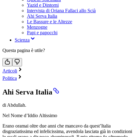
Yazid e Dintorni
Intervista di Oriana Fallaci allo Scià
Ahi Serva Italia
Le Bassure e le Altezze
Menzogne
Papi e papocchi
Scienza
Questa pagina è utile?
Articoli
Politica
Ahi Serva Italia
di Abdullah.
Nel Nome d’Iddio Altissimo
Erano oramai oltre due anni che mancavo da quest’Italia
disgraziatissima ed infelicissima, avendola lasciata già in condizioni
le quali erano a dir poco abominevoli. Il mio ritorno fu oltremodo