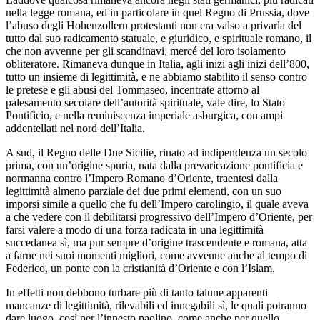
nella legge romana, ed in particolare in quel Regno di Prussia, dove
l’abuso degli Hohenzollern protestanti non era valso a privarla del
tutto dal suo radicamento statuale, e giuridico, e spirituale romano, il
che non avvenne per gli scandinavi, mercé del loro isolamento
obliteratore. Rimaneva dunque in Italia, agli inizi agli inizi dell’800,
tutto un insieme di legittimità, e ne abbiamo stabilito il senso contro
le pretese e gli abusi del Tommaseo, incentrate attorno al
palesamento secolare dell’autorità spirituale, vale dire, lo Stato
Pontificio, e nella reminiscenza imperiale asburgica, con ampi
addentellati nel nord dell’Italia.
A sud, il Regno delle Due Sicilie, rinato ad indipendenza un secolo
prima, con un’origine spuria, nata dalla prevaricazione pontificia e
normanna contro l’Impero Romano d’Oriente, traentesi dalla
legittimità almeno parziale dei due primi elementi, con un suo
imporsi simile a quello che fu dell’Impero carolingio, il quale aveva
a che vedere con il debilitarsi progressivo dell’Impero d’Oriente, per
farsi valere a modo di una forza radicata in una legittimità
succedanea sì, ma pur sempre d’origine trascendente e romana, atta
a farne nei suoi momenti migliori, come avvenne anche al tempo di
Federico, un ponte con la cristianità d’Oriente e con l’Islam.
In effetti non debbono turbare più di tanto talune apparenti
mancanze di legittimità, rilevabili ed innegabili sì, le quali potranno
dare luogo, così per l’innesto paolino, come anche per quello