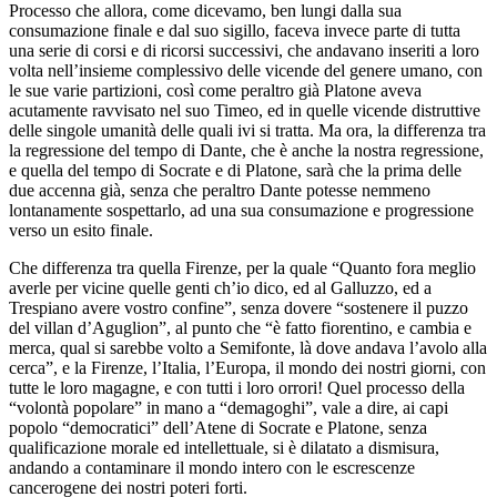
Processo che allora, come dicevamo, ben lungi dalla sua
consumazione finale e dal suo sigillo, faceva invece parte di tutta
una serie di corsi e di ricorsi successivi, che andavano inseriti a loro
volta nell’insieme complessivo delle vicende del genere umano, con
le sue varie partizioni, così come peraltro già Platone aveva
acutamente ravvisato nel suo Timeo, ed in quelle vicende distruttive
delle singole umanità delle quali ivi si tratta. Ma ora, la differenza tra
la regressione del tempo di Dante, che è anche la nostra regressione,
e quella del tempo di Socrate e di Platone, sarà che la prima delle
due accenna già, senza che peraltro Dante potesse nemmeno
lontanamente sospettarlo, ad una sua consumazione e progressione
verso un esito finale.
Che differenza tra quella Firenze, per la quale “Quanto fora meglio
averle per vicine quelle genti ch’io dico, ed al Galluzzo, ed a
Trespiano avere vostro confine”, senza dovere “sostenere il puzzo
del villan d’Aguglion”, al punto che “è fatto fiorentino, e cambia e
merca, qual si sarebbe volto a Semifonte, là dove andava l’avolo alla
cerca”, e la Firenze, l’Italia, l’Europa, il mondo dei nostri giorni, con
tutte le loro magagne, e con tutti i loro orrori! Quel processo della
“volontà popolare” in mano a “demagoghi”, vale a dire, ai capi
popolo “democratici” dell’Atene di Socrate e Platone, senza
qualificazione morale ed intellettuale, si è dilatato a dismisura,
andando a contaminare il mondo intero con le escrescenze
cancerogene dei nostri poteri forti.