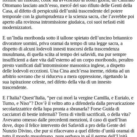
Ottomano lasciato anch’esso, mercé del suo rifiuto delle Genti della
Casa, al difetto di perspicuità dell’unità trascendente del potere
temporale con la giurisprudenza e la scienza sacra, che l’avrebbe poi
aperto alla rovinosa intromissione giudaica, coi suoi nefasti esiti
modernizzatori.
E un’India moribonda sotto il tallone spietato dell’uncino britannico
divoratore uomini, priva oramai da tempo di una legge sacra, a
dispetto di alcuni lodevoli innesti trascorsi della trascendenza
musulmana, di quella sciita al tempo dei safavidi, ma pur sempre
insufficienti a dare vita dall’esterno ad un corpo moribondo, peraltro
presto vanificati dall’intromissione massonica inglese, a dispetto
delle lodevoli eccezioni. Una Cina anch’essa inerme, ridotta ad un
arbitrio sovrano che si riduceva a mera oppressione, rigettando la
sua ispirazione celeste, nel difetto della vita di un innesto
trascendente.
E l’Italia? Quest’Italia, “per cui morì la vergine Camilla, e Eurialo, e
Turno, e Niso”? Dov’è il veltro atto a difenderla dalla prevaricazione
secolarizzatrice della lupa pronta a sbranarla? Forse Guida di
cacciatori di bestie infernali? Terra di vitelli sacrificali, o della vita?
Avevamo omesso dalle precedenti menzioni, il caso di quell’Iran
dove, dopo il felice intervento dei Safavidi a pro della Gente del
Nunzio Divino, che pur si rifacevano a quel difetto d’unità oramai di
tutto il mondo musulmano, pure serbava in sé il germe dell’Unità