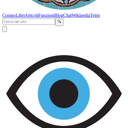
Corano
Libri
Articoli
Funzioni
Blog
Chat
Wikipedia
Tetris
🔍