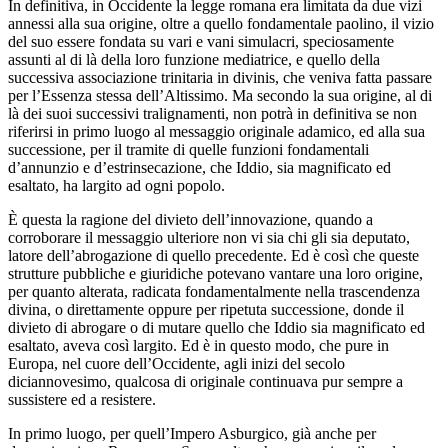
In definitiva, in Occidente la legge romana era limitata da due vizi
annessi alla sua origine, oltre a quello fondamentale paolino, il vizio
del suo essere fondata su vari e vani simulacri, speciosamente
assunti al di là della loro funzione mediatrice, e quello della
successiva associazione trinitaria in divinis, che veniva fatta passare
per l’Essenza stessa dell’Altissimo. Ma secondo la sua origine, al di
là dei suoi successivi tralignamenti, non potrà in definitiva se non
riferirsi in primo luogo al messaggio originale adamico, ed alla sua
successione, per il tramite di quelle funzioni fondamentali
d’annunzio e d’estrinsecazione, che Iddio, sia magnificato ed
esaltato, ha largito ad ogni popolo.
È questa la ragione del divieto dell’innovazione, quando a
corroborare il messaggio ulteriore non vi sia chi gli sia deputato,
latore dell’abrogazione di quello precedente. Ed è così che queste
strutture pubbliche e giuridiche potevano vantare una loro origine,
per quanto alterata, radicata fondamentalmente nella trascendenza
divina, o direttamente oppure per ripetuta successione, donde il
divieto di abrogare o di mutare quello che Iddio sia magnificato ed
esaltato, aveva così largito. Ed è in questo modo, che pure in
Europa, nel cuore dell’Occidente, agli inizi del secolo
diciannovesimo, qualcosa di originale continuava pur sempre a
sussistere ed a resistere.
In primo luogo, per quell’Impero Asburgico, già anche per