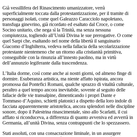
Già vessillifera del Rinascimento umanizzatore, verrà
superficialmente toccata dalla protestantizzazione, per il tramite di
personaggi isolati, come quel Galeazzo Caracciolo napoletano,
transfuga ginevrino, già ricordato ed esaltato dal Croce, o come
Socino unitario, che nega sì la Trinità, ma senza nessuna
compiutezza, togliendo all’Unità Divina le sue prerogative. O come
quel Sarpi che, esaltando nel nome della libertà il sanguinario
Giacomo d’Inghilterra, vedeva nella fallacia della secolarizzazione
protestante nientemeno che un ritorno alla cristianità primitiva,
conseguibile con la rinunzia all’innesto paolino, ma in virtù
dell’annunzio legiferante dalla trascendenza.
L’Italia dorme, così come anche ai nostri giorni, od almeno finge di
dormire. Esuberanza artistica, ma niente affatto ispirata, ancora
promossa dai Pontefici Romani, qualche sprazzo di vitalità culturale,
peraltro a quel tempo ancora inevitabile, sovente al seguito delle
fallacie delle vie transalpine, dimenticando i propri Dante e
Tommaso d’Aquino, schietti platonici a dispetto della loro indole di
facciata apparentemente aristotelica, ancora splendori nelle discipline
sonore, dopo il Palestrina rinascimentale, sino allo Scarlatti, il cui
afflato si riconduceva, a differenza di quanto avveniva ed avverrà in
Germania, all’unità Divina, senza contrappunti che lo spezzassero.
Stati assoluti, con una consacrazione liminale, in un assurgere