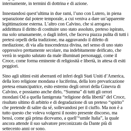
internamente, in termini di dottrina e di azione.
Innestandosi quest’ultima in due rami, l’uno con Lutero, in piena
separazione dal potere temporale, a cui veniva a dare un’apparente
legittimazione esterna. L’altro con Calvino, che si arrogava
addirittura il diritto di costituire uno stato assoluto, preteso ispirato,
ma solo umanamente, o dagli inferi, che faceva piazza pulita di tutti i
pretesi orpelli della tradizione, ma aggravando il difetto di
mediazione, di via alla trascendenza divina, nel senso di uno stato
oppressivo prettamente secolare, ma indebitamente deificato, che
verrà in seguito salutato da male illuminati personaggi, come il
Croce, come forma eminente di religiosità e libertà, in attesa di esiti
peggiori.
Sino agli ultimi esiti aberranti ed inferi degli Stati Uniti d’America,
della loro religione mondana e luciferina, della loro prevaricazione
pretesa emancipatrice, esito estremo degli orrori della Ginevra di
Calvino, e possiamo anche dirlo, “Summa” di tutti gli orrori
mondani Od a quella famigerata “religione della libertà” del Croce,
risultato ultimo di arbitrio e di degradazione di un preteso “spirito”
che pretende di salire da sé, sollevandosi per il ciuffo. Ma non è a
tutto questo che voleva volgersi il nostro presente discorso, ma
bensì, come già prima dicevamo, a quell’“umile Italia”, la quale
ancora attende il suo salvatore preconizzato da Dante più di
settecento anni or sono.