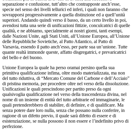
separazione e confusione, tutt’altro che contrapposte anch’esse,
specie nel senso dei livelli tellurici ed inferi, i quali non faranno che
sovrapporsi progressivamente a quella distinzione ed a quell’unità
superiori. Andando quindi verso il basso, da un certo livello in poi,
avendosi tutta una serie di unificazioni fittizie, conculcatrici di quelle
qualità, e ne abbiamo, specialmente ai nostri giorni, tanti esempi,
dalle Nazioni Unite, agli Stati Uniti, all’Unione Europea, all’Unione
delle Repubbliche Sovietiche, al Patto Atlantico, al Patto di
Varsavia, essendo il patto anch’esso, per parte sua un’unione. Tutte
quante realtà immonde queste, affatto disgregatrici, e prevaricatrici
del bello e del buono.
Unione Europea la quale ha perso oramai persino quella sua
primitiva qualificazione infima, oltre modo materializzata, ma non
del tutto riduttiva, di “Mercato Comune del Carbone e dell’Acciaio”
di pristina memoria, per procedere oltre nel verso della dissoluzione.
Unificazioni le quali prescindono per partito preso da ogni
qualsivoglia qualificazione nel verso della trascendenza divina, nel
nome di un insieme di entità del tutto arbitrarie ed immaginarie, le
quali pretenderebbero di stabilire, di definire, e di qualificare. Ma
senza potere dare loro nulla, senza che possano nulla conferire, in
ragione di un difetto previo, il quale sarà difetto di essere e di
esistenziazione, se nulla possono il non essere e l’indefinito privo di
perfezione.