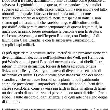
Lodovico il Bavaro, acclamato il primo da Dante come portatore di
salvezza. Legittimità dunque questa, che rimandava le sue radici
superne ad un mondo della trascendenza divina non ancora del tutto
obnubilato, il quale si faceva circondare da tutta una corte
d’istituzioni foriere di legittimità, nella fattispecie in Italia. E non
stiamo qui a discutere, il che sarebbe lungo e difficoltoso, della
possibilità della perdita anche temporanea di questa legittimità, la
quale può in primo luogo riguardare la persona e non la struttura,
così come avvenne già nell’Impero Romano, con l’indegnità di
taluni della Casa Claudia, e con le successive usurpazioni di
semplici capi militari.
O può riguardare la struttura stessa, mercé di una prevaricazione che
diventi istituzionale, come nell’Inghilterra dei Welf, poi Hannover,
poi Windsor, o nei paesi Bassi dei mercanti calvinisti ribelli, “terra
infera” in lingua germanica, foriera di falsità ed abusi, o nella
Svizzera ribelle agli Asburgo, in attesa di diventare ricettacolo di
mercenari ed usurai. O con la totale protestantizzazione dei mondi
scandinavi, che ne trasse fuori di sana pianta tutto il patrimonio
spirituale precedente, usurpandovi a danno del popolo i beni della
classe sacerdotale, come avverrà più tardi in Italia, in attesa di farne
un ricettacolo di modernizzatori pervertiti, con tanto di ridicoli Premi
Nobel, a tutto disdoro di ogni scienza, e di ogni arte che siano degne
di tal nome.
Laddove qualcosa rimaneva ancora negli stati germanici, più radicati