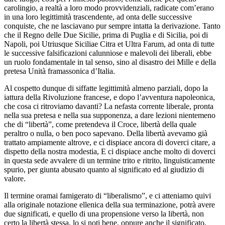
carolingio, a realtà a loro modo provvidenziali, radicate com’erano
in una loro legittimità trascendente, ad onta delle successive
conquiste, che ne lasciavano pur sempre intatta la derivazione. Tanto
che il Regno delle Due Sicilie, prima di Puglia e di Sicilia, poi di
Napoli, poi Utriusque Siciliae Citra et Ultra Farum, ad onta di tutte
le successive falsificazioni calunniose e malevoli dei liberali, ebbe
un ruolo fondamentale in tal senso, sino al disastro dei Mille e della
pretesa Unità framassonica d’Italia.
Al cospetto dunque di siffatte legittimità almeno parziali, dopo la
iattura della Rivoluzione francese, e dopo l’avventura napoleonica,
che cosa ci ritroviamo davanti? La nefasta corrente liberale, pronta
nella sua pretesa e nella sua supponenza, a dare lezioni nientemeno
che di “libertà”, come pretendeva il Croce, libertà della quale
peraltro o nulla, o ben poco sapevano. Della libertà avevamo già
trattato ampiamente altrove, e ci dispiace ancora di doverci citare, a
dispetto della nostra modestia, E ci dispiace anche molto di doverci
in questa sede avvalere di un termine trito e ritrito, linguisticamente
spurio, per giunta abusato quanto al significato ed al giudizio di
valore.
Il termine oramai famigerato di “liberalismo”, e ci atteniamo quivi
alla originale notazione ellenica della sua terminazione, potrà avere
due significati, e quello di una propensione verso la libertà, non
certo la libertà stessa, lo si noti bene, oppure anche il significato,