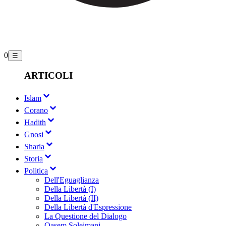
0
☰
ARTICOLI
Islam
Corano
Hadith
Gnosi
Sharia
Storia
Politica
Dell'Eguaglianza
Della Libertà (I)
Della Libertà (II)
Della Libertà d'Espressione
La Questione del Dialogo
Qasem Soleimani