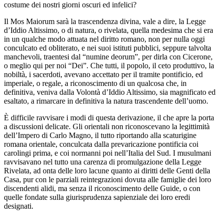
costume dei nostri giorni oscuri ed infelici?
Il Mos Maiorum sarà la trascendenza divina, vale a dire, la Legge
d’Iddio Altissimo, o di natura, o rivelata, quella medesima che si era
in un qualche modo attuata nel diritto romano, non per nulla oggi
conculcato ed obliterato, e nei suoi istituti pubblici, seppure talvolta
manchevoli, traentesi dal “numine deorum”, per dirla con Cicerone,
o meglio qui per noi “Dei”. Che tutti, il popolo, il ceto produttivo, la
nobiltà, i sacerdoti, avevano accettato per il tramite pontificio, ed
imperiale, o regale, a riconoscimento di un qualcosa che, in
definitiva, veniva dalla Volontà d’Iddio Altissimo, sia magnificato ed
esaltato, a rimarcare in definitiva la natura trascendente dell’uomo.
È difficile ravvisare i modi di questa derivazione, il che apre la porta
a discussioni delicate. Gli orientali non riconoscevano la legittimità
dell’Impero di Carlo Magno, il tutto riportando alla scaturigine
romana orientale, conculcata dalla prevaricazione pontificia coi
carolingi prima, e coi normanni poi nell’Italia del Sud. I musulmani
ravvisavano nel tutto una carenza di promulgazione della Legge
Rivelata, ad onta delle loro lacune quanto ai diritti delle Genti della
Casa, pur con le parziali reintegrazioni dovuta alle famiglie dei loro
discendenti alidi, ma senza il riconoscimento delle Guide, o con
quelle fondate sulla giurisprudenza sapienziale dei loro eredi
designati.