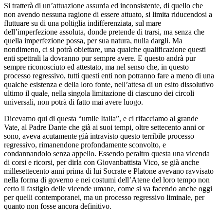
Si tratterà di un’attuazione assurda ed inconsistente, di quello che
non avendo nessuna ragione di essere attuato, si limita riducendosi a
fluttuare su di una poltiglia indifferenziata, sul mare
dell’imperfezione assoluta, donde pretende di trarsi, ma senza che
quella imperfezione possa, per sua natura, nulla dargli. Ma
nondimeno, ci si potrà obiettare, una qualche qualificazione questi
enti spettrali la dovranno pur sempre avere. E questo andrà pur
sempre riconosciuto ed attestato, ma nel senso che, in questo
processo regressivo, tutti questi enti non potranno fare a meno di una
qualche esistenza e della loro fonte, nell’attesa di un esito dissolutivo
ultimo il quale, nella singola limitazione di ciascuno dei circoli
universali, non potrà di fatto mai avere luogo.
Dicevamo qui di questa “umile Italia”, e ci rifacciamo al grande
Vate, al Padre Dante che già ai suoi tempi, oltre settecento anni or
sono, aveva acutamente già intravisto questo terribile processo
regressivo, rimanendone profondamente sconvolto, e
condannandolo senza appello. Essendo peraltro questa una vicenda
di corsi e ricorsi, per dirla con Giovanbattista Vico, se già anche
millesettecento anni prima di lui Socrate e Platone avevano ravvisato
nella forma di governo e nei costumi dell’Atene del loro tempo non
certo il fastigio delle vicende umane, come si va facendo anche oggi
per quelli contemporanei, ma un processo regressivo liminale, per
quanto non fosse ancora definitivo.