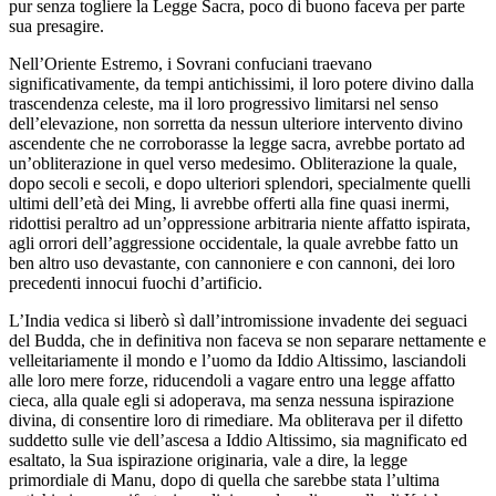
pur senza togliere la Legge Sacra, poco di buono faceva per parte
sua presagire.
Nell’Oriente Estremo, i Sovrani confuciani traevano
significativamente, da tempi antichissimi, il loro potere divino dalla
trascendenza celeste, ma il loro progressivo limitarsi nel senso
dell’elevazione, non sorretta da nessun ulteriore intervento divino
ascendente che ne corroborasse la legge sacra, avrebbe portato ad
un’obliterazione in quel verso medesimo. Obliterazione la quale,
dopo secoli e secoli, e dopo ulteriori splendori, specialmente quelli
ultimi dell’età dei Ming, li avrebbe offerti alla fine quasi inermi,
ridottisi peraltro ad un’oppressione arbitraria niente affatto ispirata,
agli orrori dell’aggressione occidentale, la quale avrebbe fatto un
ben altro uso devastante, con cannoniere e con cannoni, dei loro
precedenti innocui fuochi d’artificio.
L’India vedica si liberò sì dall’intromissione invadente dei seguaci
del Budda, che in definitiva non faceva se non separare nettamente e
velleitariamente il mondo e l’uomo da Iddio Altissimo, lasciandoli
alle loro mere forze, riducendoli a vagare entro una legge affatto
cieca, alla quale egli si adoperava, ma senza nessuna ispirazione
divina, di consentire loro di rimediare. Ma obliterava per il difetto
suddetto sulle vie dell’ascesa a Iddio Altissimo, sia magnificato ed
esaltato, la Sua ispirazione originaria, vale a dire, la legge
primordiale di Manu, dopo di quella che sarebbe stata l’ultima