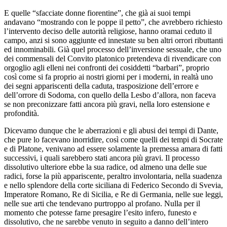
E quelle “sfacciate donne fiorentine”, che già ai suoi tempi
andavano “mostrando con le poppe il petto”, che avrebbero richiesto
l’intervento deciso delle autorità religiose, hanno oramai ceduto il
campo, anzi si sono aggiunte ed innestate su ben altri orrori ributtanti
ed innominabili. Già quel processo dell’inversione sessuale, che uno
dei commensali del Convito platonico pretendeva di rivendicare con
orgoglio agli elleni nei confronti dei cosiddetti “barbari”, proprio
così come si fa proprio ai nostri giorni per i moderni, in realtà uno
dei segni appariscenti della caduta, trasposizione dell’errore e
dell’orrore di Sodoma, con quello della Lesbo d’allora, non faceva
se non preconizzare fatti ancora più gravi, nella loro estensione e
profondità.
Dicevamo dunque che le aberrazioni e gli abusi dei tempi di Dante,
che pure lo facevano inorridire, così come quelli dei tempi di Socrate
e di Platone, venivano ad essere solamente la premessa amara di fatti
successivi, i quali sarebbero stati ancora più gravi. Il processo
dissolutivo ulteriore ebbe la sua radice, od almeno una delle sue
radici, forse la più appariscente, peraltro involontaria, nella suadenza
e nello splendore della corte siciliana di Federico Secondo di Svevia,
Imperatore Romano, Re di Sicilia, e Re di Germania, nelle sue leggi,
nelle sue arti che tendevano purtroppo al profano. Nulla per il
momento che potesse farne presagire l’esito infero, funesto e
dissolutivo, che ne sarebbe venuto in seguito a danno dell’intero