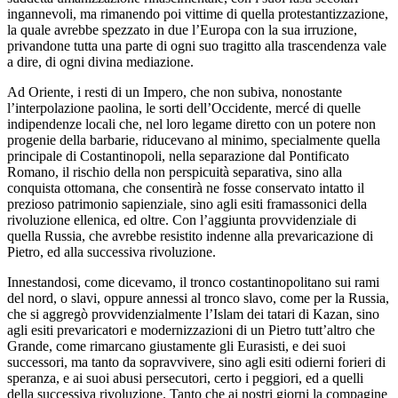
ingannevoli, ma rimanendo poi vittime di quella protestantizzazione,
la quale avrebbe spezzato in due l’Europa con la sua irruzione,
privandone tutta una parte di ogni suo tragitto alla trascendenza vale
a dire, di ogni divina mediazione.
Ad Oriente, i resti di un Impero, che non subiva, nonostante
l’interpolazione paolina, le sorti dell’Occidente, mercé di quelle
indipendenze locali che, nel loro legame diretto con un potere non
progenie della barbarie, riducevano al minimo, specialmente quella
principale di Costantinopoli, nella separazione dal Pontificato
Romano, il rischio della non perspicuità separativa, sino alla
conquista ottomana, che consentirà ne fosse conservato intatto il
prezioso patrimonio sapienziale, sino agli esiti framassonici della
rivoluzione ellenica, ed oltre. Con l’aggiunta provvidenziale di
quella Russia, che avrebbe resistito indenne alla prevaricazione di
Pietro, ed alla successiva rivoluzione.
Innestandosi, come dicevamo, il tronco costantinopolitano sui rami
del nord, o slavi, oppure annessi al tronco slavo, come per la Russia,
che si aggregò provvidenzialmente l’Islam dei tatari di Kazan, sino
agli esiti prevaricatori e modernizzazioni di un Pietro tutt’altro che
Grande, come rimarcano giustamente gli Eurasisti, e dei suoi
successori, ma tanto da sopravvivere, sino agli esiti odierni forieri di
speranza, e ai suoi abusi persecutori, certo i peggiori, ed a quelli
della successiva rivoluzione. Tanto che ai nostri giorni la compagine