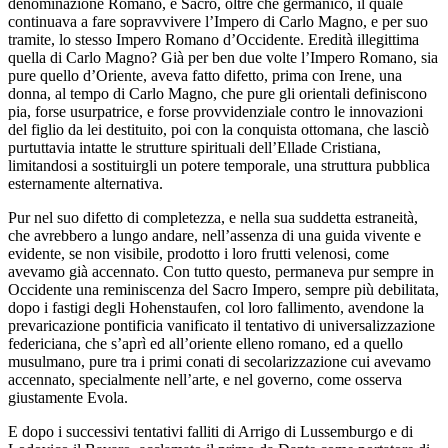
denominazione Romano, e Sacro, oltre che germanico, il quale
continuava a fare sopravvivere l’Impero di Carlo Magno, e per suo
tramite, lo stesso Impero Romano d’Occidente. Eredità illegittima
quella di Carlo Magno? Già per ben due volte l’Impero Romano, sia
pure quello d’Oriente, aveva fatto difetto, prima con Irene, una
donna, al tempo di Carlo Magno, che pure gli orientali definiscono
pia, forse usurpatrice, e forse provvidenziale contro le innovazioni
del figlio da lei destituito, poi con la conquista ottomana, che lasciò
purtuttavia intatte le strutture spirituali dell’Ellade Cristiana,
limitandosi a sostituirgli un potere temporale, una struttura pubblica
esternamente alternativa.
Pur nel suo difetto di completezza, e nella sua suddetta estraneità,
che avrebbero a lungo andare, nell’assenza di una guida vivente e
evidente, se non visibile, prodotto i loro frutti velenosi, come
avevamo già accennato. Con tutto questo, permaneva pur sempre in
Occidente una reminiscenza del Sacro Impero, sempre più debilitata,
dopo i fastigi degli Hohenstaufen, col loro fallimento, avendone la
prevaricazione pontificia vanificato il tentativo di universalizzazione
federiciana, che s’aprì ed all’oriente elleno romano, ed a quello
musulmano, pure tra i primi conati di secolarizzazione cui avevamo
accennato, specialmente nell’arte, e nel governo, come osserva
giustamente Evola.
E dopo i successivi tentativi falliti di Arrigo di Lussemburgo e di