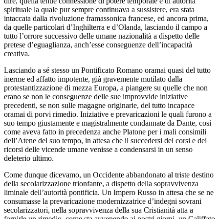
dire, quella tenue connessione di potere temporale e di autorità
spirituale la quale pur sempre continuava a sussistere, era stata
intaccata dalla rivoluzione framassonica francese, ed ancora prima,
da quelle particolari d’Inghilterra e d’Olanda, lasciando il campo a
tutto l’orrore successivo delle umane nazionalità a dispetto delle
pretese d’eguaglianza, anch’esse conseguenze dell’incapacità
creativa.
Lasciando a sé stesso un Pontificato Romano oramai quasi del tutto
inerme ed affatto impotente, già gravemente mutilato dalla
protestantizzazione di mezza Europa, a piangere su quelle che non
erano se non le conseguenze delle sue improvvide iniziative
precedenti, se non sulle magagne originarie, del tutto incapace
oramai di porvi rimedio. Iniziative e prevaricazioni le quali furono a
suo tempo giustamente e magistralmente condannate da Dante, così
come aveva fatto in precedenza anche Platone per i mali consimili
dell’Atene del suo tempo, in attesa che il succedersi dei corsi e dei
ricorsi delle vicende umane venisse a condensarsi in un senso
deleterio ultimo.
Come dunque dicevamo, un Occidente abbandonato al triste destino
della secolarizzazione trionfante, a dispetto della sopravvivenza
liminale dell’autorità pontificia. Un Impero Russo in attesa che se ne
consumasse la prevaricazione modernizzatrice d’indegni sovrani
secolarizzatori, nella sopravvivenza della sua Cristianità atta a
fornirle un rimedio, come sta avvenendo ai nostri giorni, un Califfato