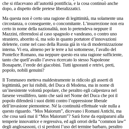
che si rifacevano all’autorità pontificia, e la cosa continuò anche
dopo, a dispetto delle pretese liberalizzatici.
Ma questa non è certo una ragione di legittimità, ma solamente una
circostanza, o conseguente, o concomitante. L’insurrezione non era
certo in nome della nazionalità, non lo pretendeva neppure il
Mazzini, riferendosi al caso spagnolo e vandeano, o contro uno
straniero, aborrito sì, ma solo in quanto portatore d’innovazioni
deleterie, come nel caso della Russia già in via di modernizzazione
interna. Vi era, almeno per le terre a lui sottomesse, l’avallo del
Pontefice Romano, ma neppure questo era una ragione sufficiente,
tanto che quell’avallo l’aveva ricercato lo stesso Napoleone
Bonaparte, l’erede dei giacobini. Tutti ignoranti e retrivi, preti,
popolo, nobili genuini?
Il Tommaseo metteva maldestramente in ridicolo gli asserti di
legittimità, per lui risibili, del Duca di Modena, ma in nome di
un’inesistente volontà popolare, che peraltro egli calpestava nel
farsene vessillifero, tanto che sarà nel Nome del Duca che poi il
popolo difenderà i suoi diritti contro l’oppressione liberale
dell’invasione piemontese. Né la continuità effettuale vale nulla a
questo riguardo. “Mos Maiorum”, dicevano i Romani Antichi, ma
che cosa sarà mai il “Mos Maiorum”? Sarà forse da equipararsi alla
temperie innovatrice e regressiva, ed agli orrori della “common law”
degli anglosassoni, ci si perdoni l’uso del termine barbaro, peraltro