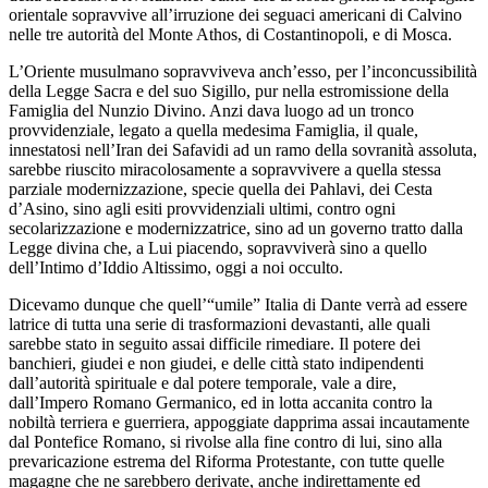
orientale sopravvive all’irruzione dei seguaci americani di Calvino
nelle tre autorità del Monte Athos, di Costantinopoli, e di Mosca.
L’Oriente musulmano sopravviveva anch’esso, per l’inconcussibilità
della Legge Sacra e del suo Sigillo, pur nella estromissione della
Famiglia del Nunzio Divino. Anzi dava luogo ad un tronco
provvidenziale, legato a quella medesima Famiglia, il quale,
innestatosi nell’Iran dei Safavidi ad un ramo della sovranità assoluta,
sarebbe riuscito miracolosamente a sopravvivere a quella stessa
parziale modernizzazione, specie quella dei Pahlavi, dei Cesta
d’Asino, sino agli esiti provvidenziali ultimi, contro ogni
secolarizzazione e modernizzatrice, sino ad un governo tratto dalla
Legge divina che, a Lui piacendo, sopravviverà sino a quello
dell’Intimo d’Iddio Altissimo, oggi a noi occulto.
Dicevamo dunque che quell’“umile” Italia di Dante verrà ad essere
latrice di tutta una serie di trasformazioni devastanti, alle quali
sarebbe stato in seguito assai difficile rimediare. Il potere dei
banchieri, giudei e non giudei, e delle città stato indipendenti
dall’autorità spirituale e dal potere temporale, vale a dire,
dall’Impero Romano Germanico, ed in lotta accanita contro la
nobiltà terriera e guerriera, appoggiate dapprima assai incautamente
dal Pontefice Romano, si rivolse alla fine contro di lui, sino alla
prevaricazione estrema del Riforma Protestante, con tutte quelle
magagne che ne sarebbero derivate, anche indirettamente ed