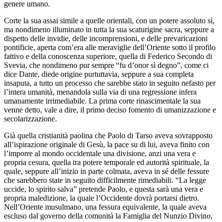
genere umano.
Corte la sua assai simile a quelle orientali, con un potere assoluto sì,
ma nondimeno illuminato in tutta la sua scaturigine sacra, seppure a
dispetto delle invidie, delle incomprensioni, e delle prevaricazioni
pontificie, aperta com’era alle meraviglie dell’Oriente sotto il profilo
fattivo e della conoscenza superiore, quella di Federico Secondo di
Svevia, che nondimeno pur sempre “fu d’onor sì degno”, come ci
dice Dante, diede origine purtuttavia, seppure a sua completa
insaputa, a tutto un processo che sarebbe stato in seguito nefasto per
l’intera umanità, menandola sulla via di una regressione infera
umanamente irrimediabile. La prima corte rinascimentale la sua
venne detto, vale a dire, il primo deciso fomento di umanizzazione e
secolarizzazione.
Già quella cristianità paolina che Paolo di Tarso aveva sovrapposto
all’ispirazione originale di Gesù, la pace su di lui, aveva finito con
l’imporre al mondo occidentale una divisione, anzi una vera e
propria cesura, quella tra potere temporale ed autorità spirituale, la
quale, seppure all’inizio in parte colmata, aveva in sé delle fessure
che sarebbero state in seguito difficilmente rimediabili. “La legge
uccide, lo spirito salva” pretende Paolo, e questa sarà una vera e
propria maledizione, la quale l’Occidente dovrà portarsi dietro.
Nell’Oriente musulmano, una fessura equivalente, la quale aveva
escluso dal governo della comunità la Famiglia del Nunzio Divino,