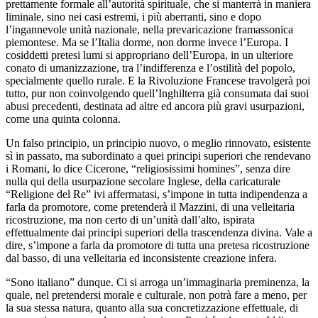
prettamente formale all’autorità spirituale, che si manterrà in maniera
liminale, sino nei casi estremi, i più aberranti, sino e dopo
l’ingannevole unità nazionale, nella prevaricazione framassonica
piemontese. Ma se l’Italia dorme, non dorme invece l’Europa. I
cosiddetti pretesi lumi si appropriano dell’Europa, in un ulteriore
conato di umanizzazione, tra l’indifferenza e l’ostilità del popolo,
specialmente quello rurale. E la Rivoluzione Francese travolgerà poi
tutto, pur non coinvolgendo quell’Inghilterra già consumata dai suoi
abusi precedenti, destinata ad altre ed ancora più gravi usurpazioni,
come una quinta colonna.
Un falso principio, un principio nuovo, o meglio rinnovato, esistente
sì in passato, ma subordinato a quei principi superiori che rendevano
i Romani, lo dice Cicerone, “religiosissimi homines”, senza dire
nulla qui della usurpazione secolare Inglese, della caricaturale
“Religione del Re” ivi affermatasi, s’impone in tutta indipendenza a
farla da promotore, come pretenderà il Mazzini, di una velleitaria
ricostruzione, ma non certo di un’unità dall’alto, ispirata
effettualmente dai principi superiori della trascendenza divina. Vale a
dire, s’impone a farla da promotore di tutta una pretesa ricostruzione
dal basso, di una velleitaria ed inconsistente creazione infera.
“Sono italiano” dunque. Ci si arroga un’immaginaria preminenza, la
quale, nel pretendersi morale e culturale, non potrà fare a meno, per
la sua stessa natura, quanto alla sua concretizzazione effettuale, di