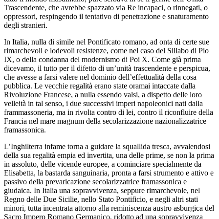
Trascendente, che avrebbe spazzato via Re incapaci, o rinnegati, o
oppressori, respingendo il tentativo di penetrazione e snaturamento
degli stranieri.
In Italia, nulla di simile nel Pontificato romano, ad onta di certe sue
rimarchevoli e lodevoli resistenze, come nel caso del Sillabo di Pio
IX, o della condanna del modernismo di Poi X. Come già prima
dicevamo, il tutto per il difetto di un’unità trascendente e perspicua,
che avesse a farsi valere nel dominio dell’effettualità della cosa
pubblica. Le vecchie regalità erano state oramai intaccate dalla
Rivoluzione Francese, a nulla essendo valsi, a dispetto delle loro
velleità in tal senso, i due successivi imperi napoleonici nati dalla
frammassoneria, ma in rivolta contro di lei, contro il riconfluire della
Francia nel mare magnum della secolarizzazione nazionalizzatrice
framassonica.
L’Inghilterra infame torna a guidare la squallida tresca, avvalendosi
della sua regalità empia ed invertita, una delle prime, se non la prima
in assoluto, delle vicende europee, a cominciare specialmente da
Elisabetta, la bastarda sanguinaria, pronta a farsi strumento e attivo e
passivo della prevaricazione secolarizzatrice framassonica e
giudaica. In Italia una sopravvivenza, seppure rimarchevole, nel
Regno delle Due Sicilie, nello Stato Pontificio, e negli altri stati
minori, tutta incentrata attorno alla reminiscenza austro asburgica del
Sacro Impero Romano Germanico, ridotto ad una sopravvivenza