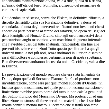
antichissima manifestazione divina, vale a dire, quella di Krishna,
all’inizio dell’età del ferro. Poi nulla, a dispetto del permanere di
certi tesori sapienziali.
Chiudendosi in sé stessa, senza che l’Islam, in definitiva rifiutato, a
dispetto del sigillo della sua Rivelazione definitiva, valesse ad
emendarla, ad onta degli interventi rettificatori non invadenti che si
ebbero da parte persiana al tempo dei safavidi, ad opera dei seguaci
della Famiglia del Nunzio Divino, sino agli orrori successivi della
penetrazione anglo massonica, vera macchina da guerra infernale
che l’avrebbe quasi del tutto snaturata, riducendola alla fine alle
presenti tristissime condizioni Tutto questo per limitarci a quegli
universi umani a noi più noti, senza inoltrarci in ulteriori disamine
assai difficoltose e complesse, certamente non di nostra spettanza.
Ben diversamente andranno le cose da noi in Occidente, vale a dire
in Europa.
La prevaricazione del mondo secolare che era stata lamentata da
Dante, dopo quella di Socrate e Platone, finirà col produrre non
un’obliterazione, come sarà per quei mondi suddetti d’Oriente, ivi
incluso quello musulmano, nel quale peraltro nessuna esclusione o
limitazione avrebbe potuto porne del tutto in non cale la genuinità
del Sigillo giuridico del Messaggio Divino. Ma porterà qui ad una
liberazione mostruosa di forze secolari e materiali, che si sarebbe
rivolta contro il mondo intero. Dicevamo che si trattò non tanto