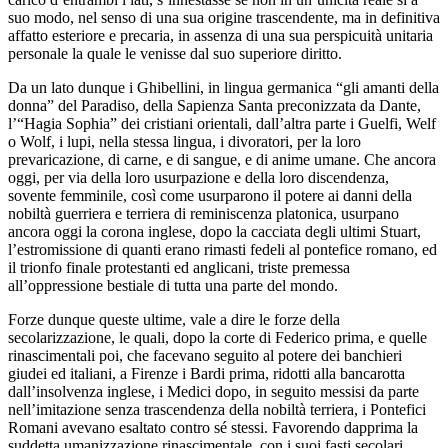
suo modo, nel senso di una sua origine trascendente, ma in definitiva
affatto esteriore e precaria, in assenza di una sua perspicuità unitaria
personale la quale le venisse dal suo superiore diritto.
Da un lato dunque i Ghibellini, in lingua germanica “gli amanti della
donna” del Paradiso, della Sapienza Santa preconizzata da Dante,
l’“Hagia Sophia” dei cristiani orientali, dall’altra parte i Guelfi, Welf
o Wolf, i lupi, nella stessa lingua, i divoratori, per la loro
prevaricazione, di carne, e di sangue, e di anime umane. Che ancora
oggi, per via della loro usurpazione e della loro discendenza,
sovente femminile, così come usurparono il potere ai danni della
nobiltà guerriera e terriera di reminiscenza platonica, usurpano
ancora oggi la corona inglese, dopo la cacciata degli ultimi Stuart,
l’estromissione di quanti erano rimasti fedeli al pontefice romano, ed
il trionfo finale protestanti ed anglicani, triste premessa
all’oppressione bestiale di tutta una parte del mondo.
Forze dunque queste ultime, vale a dire le forze della
secolarizzazione, le quali, dopo la corte di Federico prima, e quelle
rinascimentali poi, che facevano seguito al potere dei banchieri
giudei ed italiani, a Firenze i Bardi prima, ridotti alla bancarotta
dall’insolvenza inglese, i Medici dopo, in seguito messisi da parte
nell’imitazione senza trascendenza della nobiltà terriera, i Pontefici
Romani avevano esaltato contro sé stessi. Favorendo dapprima la
suddetta umanizzazione rinascimentale, con i suoi fasti secolari