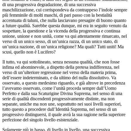
di una progressiva degradazione, di una successiva
maschilizzazione, cui corrispondeva da contrappeso l’indole sempre
più femminile di molti maschi, di pari passo con la bestialità
accentuata di taluni, che nulla lasciavano presagire di buono quanto
a future qualità. Sarebbe questa dunque, mi era in seguito venuto da
sospettare, la questione e la vicenda della progressiva e continua
unione, unione e non unità, come va qui attentamente rimarcato, nel
verso di un unico sesso, di un’unica razza, di un unico stato, di
un’unica nazione, di un’unica religione? Ma quali? Tutti uniti! Ma
scusi, quello non è Lucifero?
Il tutto, va qui sottolineato, senza nessuna qualità, che non fosse
infima ed abominevole, a dispetto della pretesa indifferenza, nel
verso di un’ulteriore regressione nel verso della materia prima,
dell’essere indeterminato, e da ultimo del nulla dissolutivo. Va
osservato, a questo medesimo riguardo, e già altrove in precedenza
l’avevamo osservato, come l’unità proceda sempre dall’Uomo
Perfetto e dalla sua Scaturigine Divina Suprema, nel senso di una
serie di qualità discendenti progressivamente distinte, ma non
separate, uniche ma non une, soprattutto nei suoi livelli superiori,
tutto questo a procedere dall’Identità Suprema, nel senso di un
progressivo distinguersi, il quale avrà la sua ragione nella superiore
perfezione del singolo livello esistenziale.
Solamente più in basso, di livello in livello, una successiva