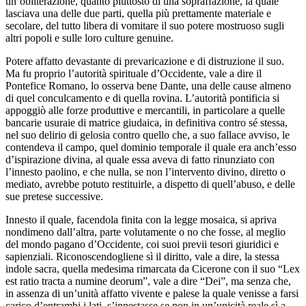
un’obliterazione, quanto piuttosto di una sopraffazione, la quale
lasciava una delle due parti, quella più prettamente materiale e
secolare, del tutto libera di vomitare il suo potere mostruoso sugli
altri popoli e sulle loro culture genuine.
Potere affatto devastante di prevaricazione e di distruzione il suo.
Ma fu proprio l’autorità spirituale d’Occidente, vale a dire il
Pontefice Romano, lo osserva bene Dante, una delle cause almeno
di quel conculcamento e di quella rovina. L’autorità pontificia si
appoggiò alle forze produttive e mercantili, in particolare a quelle
bancarie usuraie di matrice giudaica, in definitiva contro sé stessa,
nel suo delirio di gelosia contro quello che, a suo fallace avviso, le
contendeva il campo, quel dominio temporale il quale era anch’esso
d’ispirazione divina, al quale essa aveva di fatto rinunziato con
l’innesto paolino, e che nulla, se non l’intervento divino, diretto o
mediato, avrebbe potuto restituirle, a dispetto di quell’abuso, e delle
sue pretese successive.
Innesto il quale, facendola finita con la legge mosaica, si apriva
nondimeno dall’altra, parte volutamente o no che fosse, al meglio
del mondo pagano d’Occidente, coi suoi previi tesori giuridici e
sapienziali. Riconoscendogliene sì il diritto, vale a dire, la stessa
indole sacra, quella medesima rimarcata da Cicerone con il suo “Lex
est ratio tracta a numine deorum”, vale a dire “Dei”, ma senza che,
in assenza di un’unità affatto vivente e palese la quale venisse a farsi
carico d’entrambi i lati, s’innestasse se non in un’unicità reale sì a