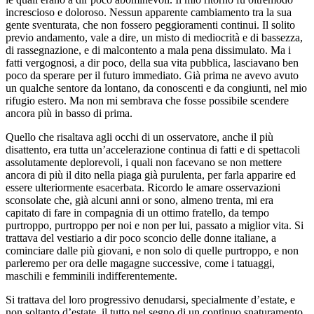
increscioso e doloroso. Nessun apparente cambiamento tra la sua
gente sventurata, che non fossero peggioramenti continui. Il solito
previo andamento, vale a dire, un misto di mediocrità e di bassezza,
di rassegnazione, e di malcontento a mala pena dissimulato. Ma i
fatti vergognosi, a dir poco, della sua vita pubblica, lasciavano ben
poco da sperare per il futuro immediato. Già prima ne avevo avuto
un qualche sentore da lontano, da conoscenti e da congiunti, nel mio
rifugio estero. Ma non mi sembrava che fosse possibile scendere
ancora più in basso di prima.
Quello che risaltava agli occhi di un osservatore, anche il più
disattento, era tutta un’accelerazione continua di fatti e di spettacoli
assolutamente deplorevoli, i quali non facevano se non mettere
ancora di più il dito nella piaga già purulenta, per farla apparire ed
essere ulteriormente esacerbata. Ricordo le amare osservazioni
sconsolate che, già alcuni anni or sono, almeno trenta, mi era
capitato di fare in compagnia di un ottimo fratello, da tempo
purtroppo, purtroppo per noi e non per lui, passato a miglior vita. Si
trattava del vestiario a dir poco sconcio delle donne italiane, a
cominciare dalle più giovani, e non solo di quelle purtroppo, e non
parleremo per ora delle magagne successive, come i tatuaggi,
maschili e femminili indifferentemente.
Si trattava del loro progressivo denudarsi, specialmente d’estate, e
non soltanto d’estate, il tutto nel segno di un continuo snaturamento,