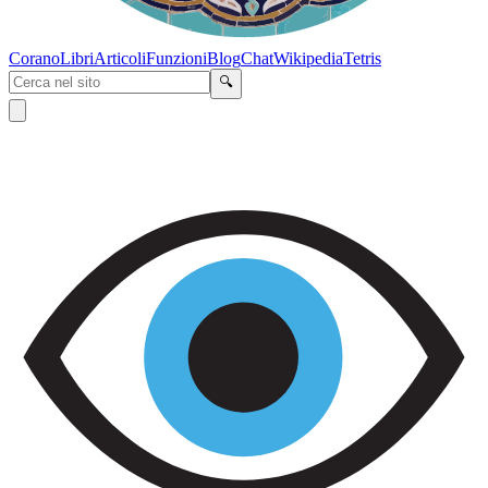
Corano
Libri
Articoli
Funzioni
Blog
Chat
Wikipedia
Tetris
🔍