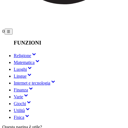
0
☰
FUNZIONI
Religione
Matematica
Luoghi
Lingue
Internet e tecnologia
Finanza
Varie
Giochi
Utilità
Fisica
Questa pagina è utile?