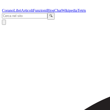
Corano
Libri
Articoli
Funzioni
Blog
Chat
Wikipedia
Tetris
🔍