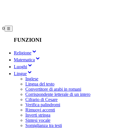
0
☰
FUNZIONI
Religione
Matematica
Luoghi
Lingue
Inglese
Lingua del testo
Convertitore di arabi in romani
Corrispondente letterale di un intero
Cifrario di Cesare
Verifica palindromi
Rimuovi accenti
Inverti stringa
Sintesi vocale
Somiglianza tra testi