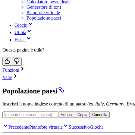
Calcolatore peso ideale
Generatore di toni
Pianofote virtuale
Popolazione paesi
Giochi
Utilità
Fisica
Questa pagina è utile?
Funzioni
Varie
Popolazione paesi
Inserisci il nome inglese corretto di un paese (es.
Italy
,
Germany
,
Braz
Esegui
Copia
Cancella
Precedente
Pianofote virtuale
Successivo
Giochi