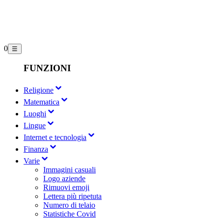
0
☰
FUNZIONI
Religione
Matematica
Luoghi
Lingue
Internet e tecnologia
Finanza
Varie
Immagini casuali
Logo aziende
Rimuovi emoji
Lettera più ripetuta
Numero di telaio
Statistiche Covid