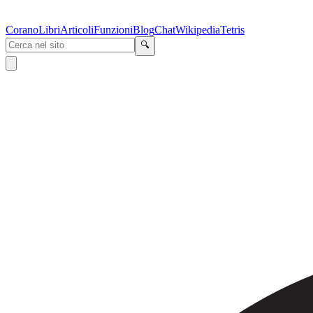
Corano
Libri
Articoli
Funzioni
Blog
Chat
Wikipedia
Tetris
🔍