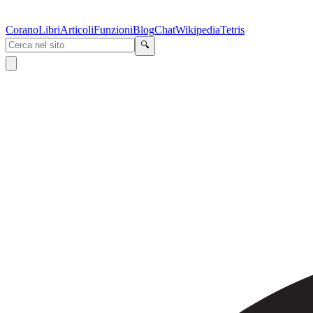
Corano
Libri
Articoli
Funzioni
Blog
Chat
Wikipedia
Tetris
🔍