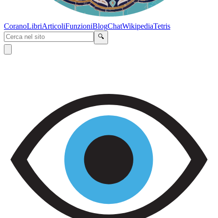
Corano
Libri
Articoli
Funzioni
Blog
Chat
Wikipedia
Tetris
🔍