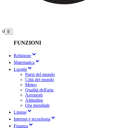
0
☰
FUNZIONI
Religione
Matematica
Luoghi
Paesi del mondo
Città del mondo
Meteo
Qualità dell'aria
Aeroporti
Altitudine
Ora mondiale
Lingue
Internet e tecnologia
Finanza