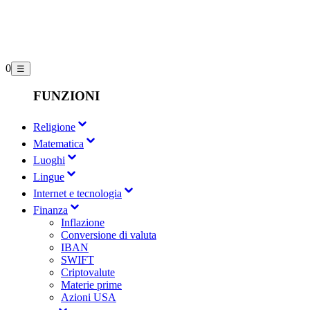
0
☰
FUNZIONI
Religione
Matematica
Luoghi
Lingue
Internet e tecnologia
Finanza
Inflazione
Conversione di valuta
IBAN
SWIFT
Criptovalute
Materie prime
Azioni USA