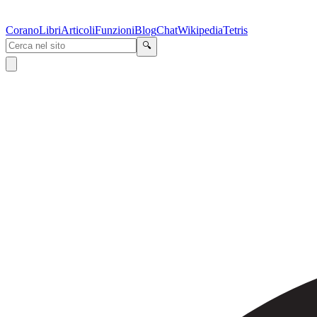
Corano
Libri
Articoli
Funzioni
Blog
Chat
Wikipedia
Tetris
🔍