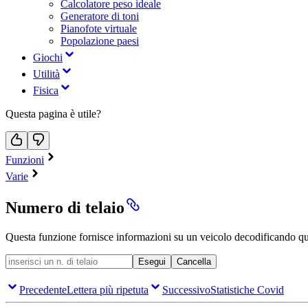
Calcolatore peso ideale
Generatore di toni
Pianofote virtuale
Popolazione paesi
Giochi
Utilità
Fisica
Questa pagina è utile?
Funzioni
Varie
Numero di telaio
Questa funzione fornisce informazioni su un veicolo decodificando qu
Esegui
Cancella
Precedente
Lettera più ripetuta
Successivo
Statistiche Covid