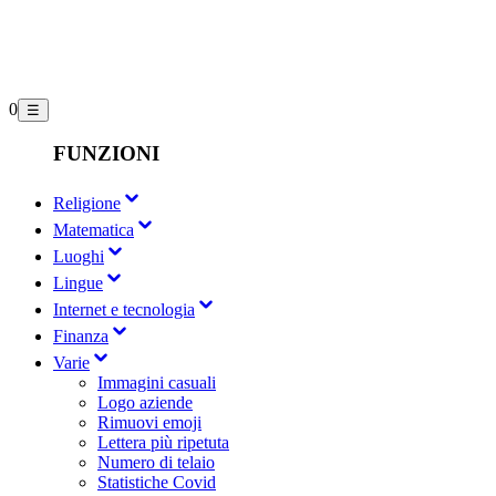
0
☰
FUNZIONI
Religione
Matematica
Luoghi
Lingue
Internet e tecnologia
Finanza
Varie
Immagini casuali
Logo aziende
Rimuovi emoji
Lettera più ripetuta
Numero di telaio
Statistiche Covid