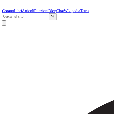
Corano
Libri
Articoli
Funzioni
Blog
Chat
Wikipedia
Tetris
🔍