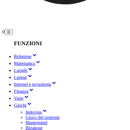
0
☰
FUNZIONI
Religione
Matematica
Luoghi
Lingue
Internet e tecnologia
Finanza
Varie
Giochi
Indovina
Gioco del serpente
Mastermind
Breakout