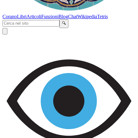
Corano
Libri
Articoli
Funzioni
Blog
Chat
Wikipedia
Tetris
🔍