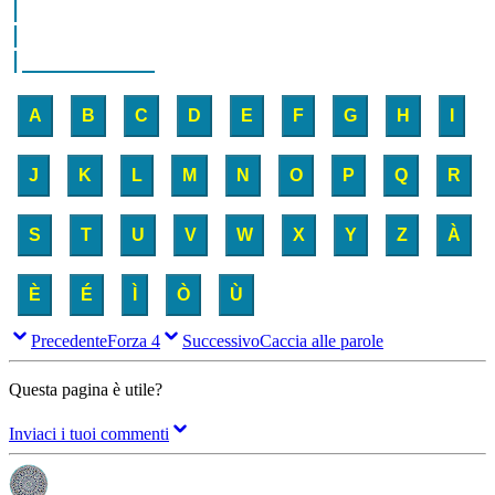
|      

|

|__________
A
B
C
D
E
F
G
H
I
J
K
L
M
N
O
P
Q
R
S
T
U
V
W
X
Y
Z
À
È
É
Ì
Ò
Ù
Precedente
Forza 4
Successivo
Caccia alle parole
Questa pagina è utile?
Inviaci i tuoi commenti