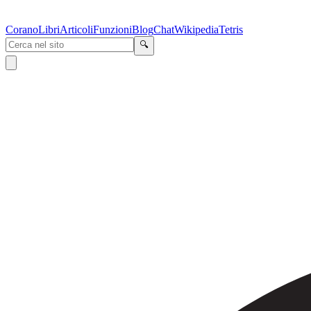
Corano
Libri
Articoli
Funzioni
Blog
Chat
Wikipedia
Tetris
🔍