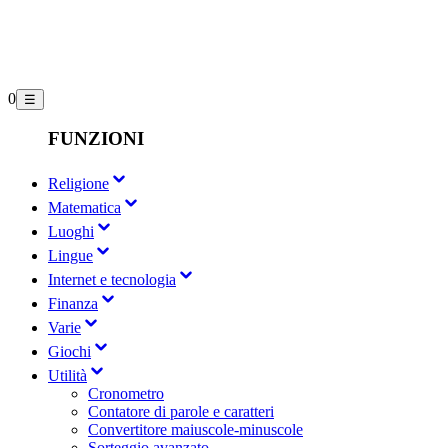
0
☰
FUNZIONI
Religione
Matematica
Luoghi
Lingue
Internet e tecnologia
Finanza
Varie
Giochi
Utilità
Cronometro
Contatore di parole e caratteri
Convertitore maiuscole-minuscole
Sorteggio avanzato