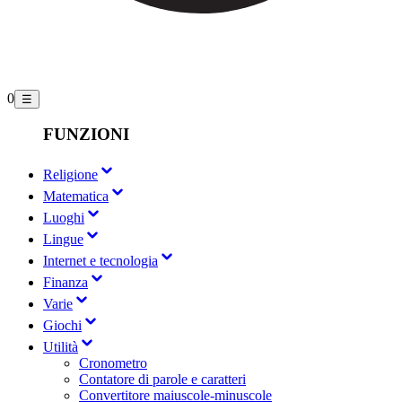
0
☰
FUNZIONI
Religione
Matematica
Luoghi
Lingue
Internet e tecnologia
Finanza
Varie
Giochi
Utilità
Cronometro
Contatore di parole e caratteri
Convertitore maiuscole-minuscole