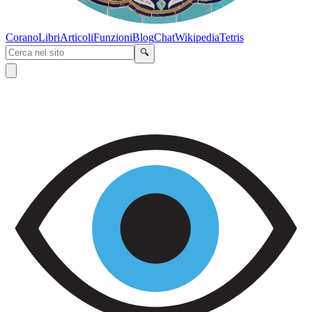
Corano
Libri
Articoli
Funzioni
Blog
Chat
Wikipedia
Tetris
🔍