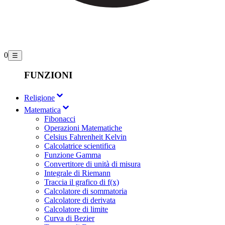
0
☰
FUNZIONI
Religione
Matematica
Fibonacci
Operazioni Matematiche
Celsius Fahrenheit Kelvin
Calcolatrice scientifica
Funzione Gamma
Convertitore di unità di misura
Integrale di Riemann
Traccia il grafico di f(x)
Calcolatore di sommatoria
Calcolatore di derivata
Calcolatore di limite
Curva di Bezier