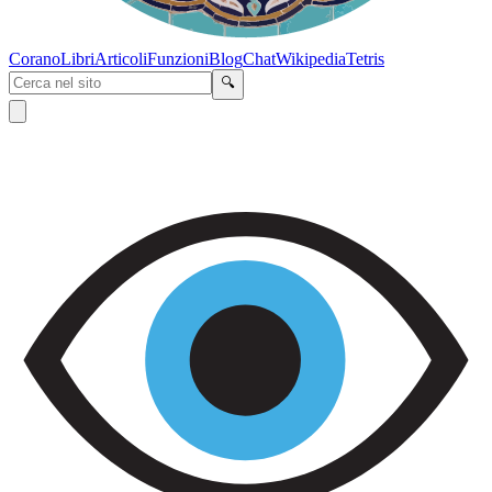
Corano
Libri
Articoli
Funzioni
Blog
Chat
Wikipedia
Tetris
🔍