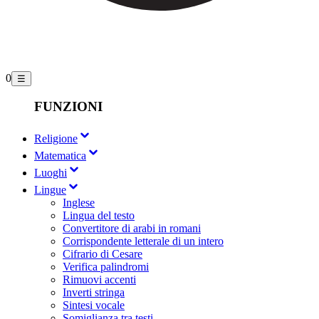
0
☰
FUNZIONI
Religione
Matematica
Luoghi
Lingue
Inglese
Lingua del testo
Convertitore di arabi in romani
Corrispondente letterale di un intero
Cifrario di Cesare
Verifica palindromi
Rimuovi accenti
Inverti stringa
Sintesi vocale
Somiglianza tra testi