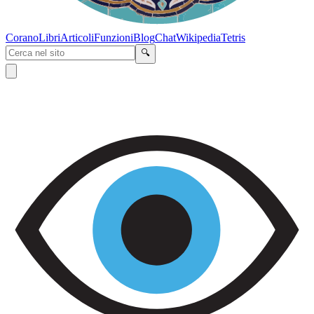
Corano
Libri
Articoli
Funzioni
Blog
Chat
Wikipedia
Tetris
🔍