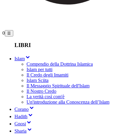
0
☰
LIBRI
Islam
Compendio della Dottrina Islamica
Islam per tutti
Il Credo degli Imamiti
Islam Sciita
Il Messaggio Spirituale dell'Islam
Il Nostro Credo
La verità così com'è
Un'introduzione alla Conoscenza dell’Islam
Corano
Hadith
Gnosi
Sharia