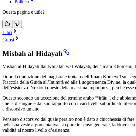
Politica
Questa pagina è utile?
Libri
Gnosi
Misbah al-Hidayah
Misbah al-Hidayah Ilal-Khilafah wal-Wilayah, dell’Imam Khomeini, t
Dopo la traduzione del magistrale trattato dell’Imam Ķomeynī sul segret
Fiaccola della Guida all’Intimità ed alla Luogotenenza Divine, la quale 
dell’esistenza. Nozioni queste della massima importanza, perché esse da
Questo secondo un’accezione del termine arabo “ºirfān”, che abbiamo qui
che la distingue e dal suo rapporto con i vari livelli subordinati infer
e discorsivo umano.
Pensiero discorsivo dal quale peraltro non è dato a chicchessia di fare a
nella sua veste argomentativa, sia pure in senso generale, laddove esso
validità al nostro livello d’esistenza.