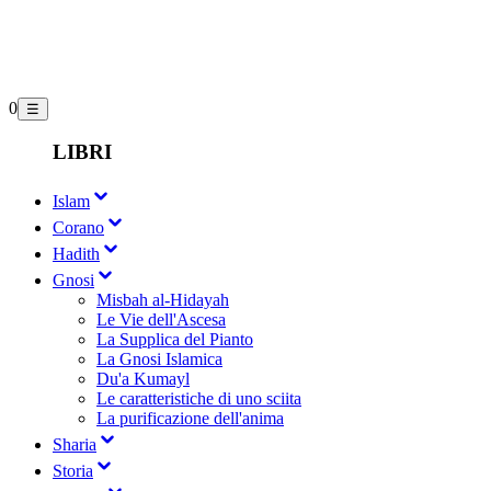
0
☰
LIBRI
Islam
Corano
Hadith
Gnosi
Misbah al-Hidayah
Le Vie dell'Ascesa
La Supplica del Pianto
La Gnosi Islamica
Du'a Kumayl
Le caratteristiche di uno sciita
La purificazione dell'anima
Sharia
Storia