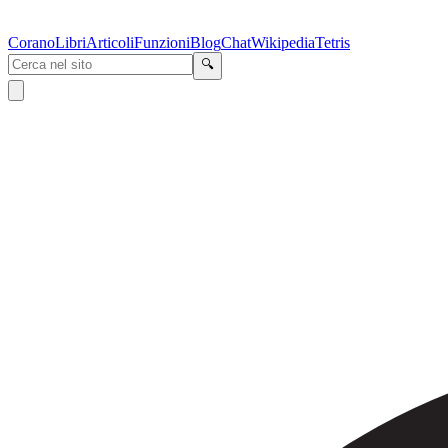
Corano
Libri
Articoli
Funzioni
Blog
Chat
Wikipedia
Tetris
🔍