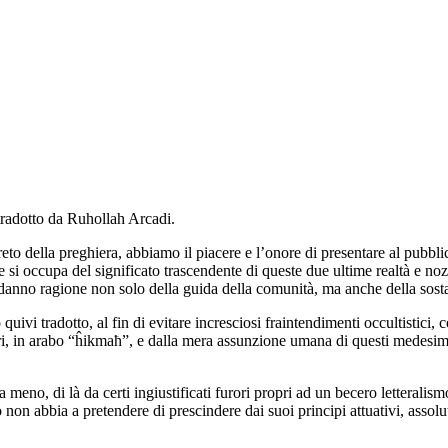
radotto da Ruhollah Arcadi.
o della preghiera, abbiamo il piacere e l’onore di presentare al pubblico
si occupa del significato trascendente di queste due ultime realtà e nozio
nno ragione non solo della guida della comunità, ma anche della sostanza
vi tradotto, al fin di evitare incresciosi fraintendimenti occultistici, 
iori, in arabo “ĥikmaħ”, e dalla mera assunzione umana di questi medesimi l
 meno, di là da certi ingiustificati furori propri ad un becero letteralismo
 non abbia a pretendere di prescindere dai suoi principi attuativi, assol