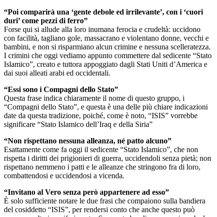
“Poi comparirà una ‘gente debole ed irrilevante’, con i ‘cuori
duri’ come pezzi di ferro”
Forse qui si allude alla loro inumana ferocia e crudeltà: uccidono
con facilità, tagliano gole, massacrano e violentano donne, vecchi e
bambini, e non si risparmiano alcun crimine e nessuna scelleratezza.
I crimini che oggi vediamo appunto commettere dal sedicente “Stato
Islamico”, creato e tuttora appoggiato dagli Stati Uniti d’America e
dai suoi alleati arabi ed occidentali.
“Essi sono i Compagni dello Stato”
Questa frase indica chiaramente il nome di questo gruppo, i
“Compagni dello Stato”, e questa è una delle più chiare indicazioni
date da questa tradizione, poiché, come è noto, “ISIS” vorrebbe
significare “Stato Islamico dell’Iraq e della Siria”
“Non rispettano nessuna alleanza, né patto alcuno”
Esattamente come fa oggi il sedicente “Stato Islamico”, che non
rispetta i diritti dei prigionieri di guerra, uccidendoli senza pietà; non
rispettano nemmeno i patti e le alleanze che stringono fra di loro,
combattendosi e uccidendosi a vicenda.
“Invitano al Vero senza però appartenere ad esso”
È solo sufficiente notare le due frasi che compaiono sulla bandiera
del cosiddetto “ISIS”, per rendersi conto che anche questo può