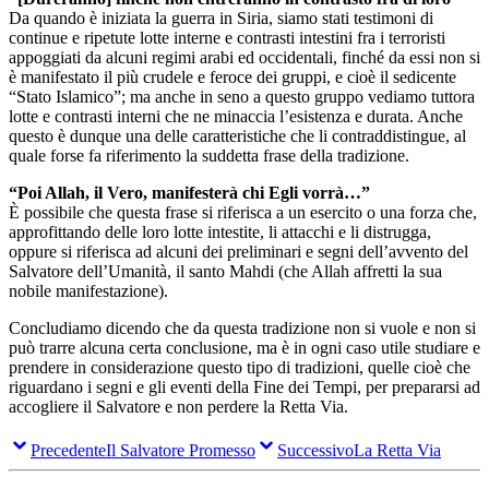
Da quando è iniziata la guerra in Siria, siamo stati testimoni di
continue e ripetute lotte interne e contrasti intestini fra i terroristi
appoggiati da alcuni regimi arabi ed occidentali, finché da essi non si
è manifestato il più crudele e feroce dei gruppi, e cioè il sedicente
“Stato Islamico”; ma anche in seno a questo gruppo vediamo tuttora
lotte e contrasti interni che ne minaccia l’esistenza e durata. Anche
questo è dunque una delle caratteristiche che li contraddistingue, al
quale forse fa riferimento la suddetta frase della tradizione.
“Poi Allah, il Vero, manifesterà chi Egli vorrà…”
È possibile che questa frase si riferisca a un esercito o una forza che,
approfittando delle loro lotte intestite, li attacchi e li distrugga,
oppure si riferisca ad alcuni dei preliminari e segni dell’avvento del
Salvatore dell’Umanità, il santo Mahdi (che Allah affretti la sua
nobile manifestazione).
Concludiamo dicendo che da questa tradizione non si vuole e non si
può trarre alcuna certa conclusione, ma è in ogni caso utile studiare e
prendere in considerazione questo tipo di tradizioni, quelle cioè che
riguardano i segni e gli eventi della Fine dei Tempi, per prepararsi ad
accogliere il Salvatore e non perdere la Retta Via.
Precedente
Il Salvatore Promesso
Successivo
La Retta Via