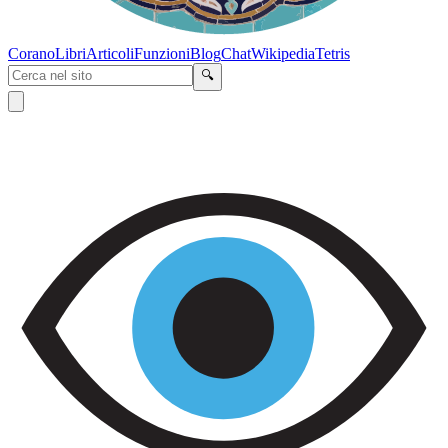
Corano
Libri
Articoli
Funzioni
Blog
Chat
Wikipedia
Tetris
🔍