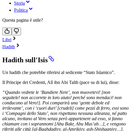
Storia
Politica
Questa pagina è utile?
Libri
Hadith
Hadith sull'Isis
Un hadith che potrebbe riferirsi al sedicente “Stato Islamico”.
Il Principe dei Credenti, Alì ibn Abi Talib (pace su di lui), disse:
“Quando vedrete le ‘Bandiere Nere’, non muovetevi! [non
seguitele! non accorrete in loro aiuto! perché sono mendaci! non
conducono al Vero!]. Poi comparirà una ‘gente debole ed
irrilevante’, con i ‘cuori duri’ [crudeli] come pezzi di ferro, essi sono
i ‘Compagni dello Stato’, non rispettano nessuna alleanza, né patto
alcuno, invitano al Vero senza però appartenere ad esso, si fanno
chiamare con i soprannomi [Abu Bakr, Abu Mus’ab…], e vengono
riferiti alle città [al-Baghdadiyy, al-Amrikiyy, ash-Shishaaniyy…],