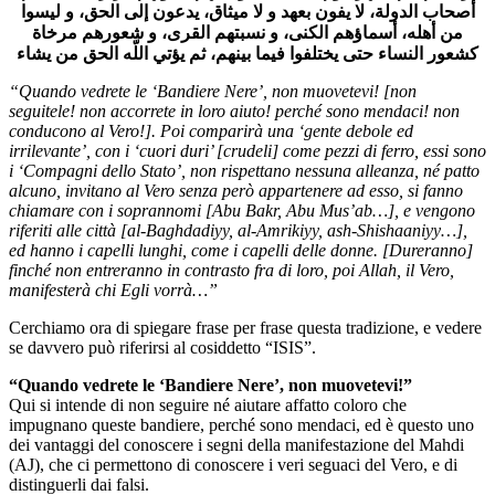
أصحاب الدولة، لا يفون بعهد و لا ميثاق، يدعون إلى الحق، و ليسوا
من أهله، أسماؤهم الكنى، و نسبتهم القرى، و شعورهم مرخاة
كشعور النساء حتى يختلفوا فيما بينهم، ثم يؤتي اللّه الحق من يشاء
“Quando vedrete le ‘Bandiere Nere’, non muovetevi! [non
seguitele! non accorrete in loro aiuto! perché sono mendaci! non
conducono al Vero!]. Poi comparirà una ‘gente debole ed
irrilevante’, con i ‘cuori duri’ [crudeli] come pezzi di ferro, essi sono
i ‘Compagni dello Stato’, non rispettano nessuna alleanza, né patto
alcuno, invitano al Vero senza però appartenere ad esso, si fanno
chiamare con i soprannomi [Abu Bakr, Abu Mus’ab…], e vengono
riferiti alle città [al-Baghdadiyy, al-Amrikiyy, ash-Shishaaniyy…],
ed hanno i capelli lunghi, come i capelli delle donne. [Dureranno]
finché non entreranno in contrasto fra di loro, poi Allah, il Vero,
manifesterà chi Egli vorrà…”
Cerchiamo ora di spiegare frase per frase questa tradizione, e vedere
se davvero può riferirsi al cosiddetto “ISIS”.
“Quando vedrete le ‘Bandiere Nere’, non muovetevi!”
Qui si intende di non seguire né aiutare affatto coloro che
impugnano queste bandiere, perché sono mendaci, ed è questo uno
dei vantaggi del conoscere i segni della manifestazione del Mahdi
(AJ), che ci permettono di conoscere i veri seguaci del Vero, e di
distinguerli dai falsi.