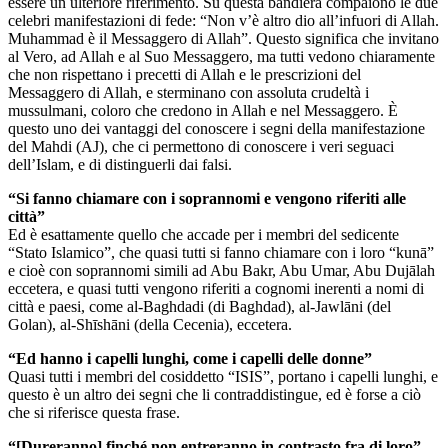
essere un ulteriore riferimento. Su questa bandiera compaiono le due
celebri manifestazioni di fede: “Non v’è altro dio all’infuori di Allah.
Muhammad è il Messaggero di Allah”. Questo significa che invitano
al Vero, ad Allah e al Suo Messaggero, ma tutti vedono chiaramente
che non rispettano i precetti di Allah e le prescrizioni del
Messaggero di Allah, e sterminano con assoluta crudeltà i
mussulmani, coloro che credono in Allah e nel Messaggero. È
questo uno dei vantaggi del conoscere i segni della manifestazione
del Mahdi (AJ), che ci permettono di conoscere i veri seguaci
dell’Islam, e di distinguerli dai falsi.
“Si fanno chiamare con i soprannomi e vengono riferiti alle
città”
Ed è esattamente quello che accade per i membri del sedicente
“Stato Islamico”, che quasi tutti si fanno chiamare con i loro “kunā”
e cioè con soprannomi simili ad Abu Bakr, Abu Umar, Abu Dujālah
eccetera, e quasi tutti vengono riferiti a cognomi inerenti a nomi di
città e paesi, come al-Baghdadi (di Baghdad), al-Jawlāni (del
Golan), al-Shīshāni (della Cecenia), eccetera.
“Ed hanno i capelli lunghi, come i capelli delle donne”
Quasi tutti i membri del cosiddetto “ISIS”, portano i capelli lunghi, e
questo è un altro dei segni che li contraddistingue, ed è forse a ciò
che si riferisce questa frase.
“[Dureranno] finché non entreranno in contrasto fra di loro”