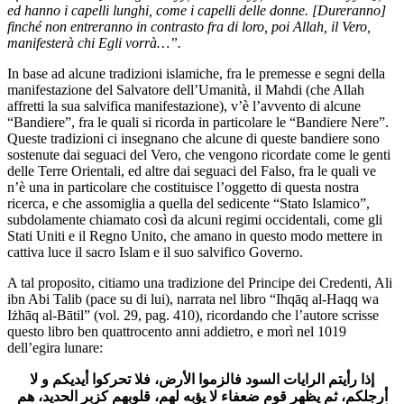
ed hanno i capelli lunghi, come i capelli delle donne. [Dureranno]
finché non entreranno in contrasto fra di loro, poi Allah, il Vero,
manifesterà chi Egli vorrà…”.
In base ad alcune tradizioni islamiche, fra le premesse e segni della
manifestazione del Salvatore dell’Umanità, il Mahdi (che Allah
affretti la sua salvifica manifestazione), v’è l’avvento di alcune
“Bandiere”, fra le quali si ricorda in particolare le “Bandiere Nere”.
Queste tradizioni ci insegnano che alcune di queste bandiere sono
sostenute dai seguaci del Vero, che vengono ricordate come le genti
delle Terre Orientali, ed altre dai seguaci del Falso, fra le quali ve
n’è una in particolare che costituisce l’oggetto di questa nostra
ricerca, e che assomiglia a quella del sedicente “Stato Islamico”,
subdolamente chiamato così da alcuni regimi occidentali, come gli
Stati Uniti e il Regno Unito, che amano in questo modo mettere in
cattiva luce il sacro Islam e il suo salvifico Governo.
A tal proposito, citiamo una tradizione del Principe dei Credenti, Ali
ibn Abi Talib (pace su di lui), narrata nel libro “Ihqāq al-Haqq wa
Iżhāq al-Bātil” (vol. 29, pag. 410), ricordando che l’autore scrisse
questo libro ben quattrocento anni addietro, e morì nel 1019
dell’egira lunare:
إذا رأيتم الرايات السود فالزموا الأرض، فلا تحركوا أيديكم و لا
أرجلكم، ثم يظهر قوم ضعفاء لا يؤبه لهم، قلوبهم كزبر الحديد، هم