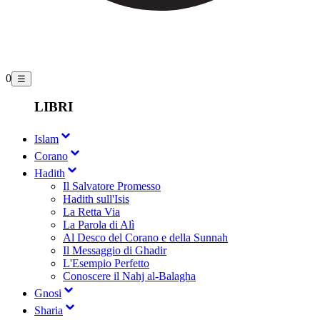
0
☰
LIBRI
Islam
Corano
Hadith
Il Salvatore Promesso
Hadith sull'Isis
La Retta Via
La Parola di Alì
Al Desco del Corano e della Sunnah
Il Messaggio di Ghadir
L'Esempio Perfetto
Conoscere il Nahj al-Balagha
Gnosi
Sharia