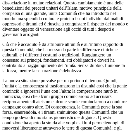
dissociazione in mutue relazioni. Questo cambiamento è una delle
benedizioni dei precetti unitari dell’Islam, motivo principale della
comparsa di una grande, unita Comunità che ha introdotto nel
mondo una splendida cultura e protetto i suoi individui dai mali di
oppressori e tiranni ed è riuscita a conquistare il rispetto del mondo e
diventare oggetto di venerazione agli occhi di tutti i despoti e
governanti arroganti.
Ciò che è accaduto è da attribuire all’unità e all’intimo rapporto di
questa Comunità, che ha messo da parte le differenze etniche e
culturali, e i differenti costumi o tradizioni. Raggiungere un
consenso sui principi, fondamenti, atti obbligatori e doveri ha
contribuito al raggiungimento dell’unità. Senza dubbio, l’unione fa
la forza, mentre la separazione è debolezza.
La nuova situazione prevalse per un periodo di tempo. Quindi,
l’unità e la conoscenza si trasformarono in disunità così che la gente
cominciò a ignorarsi l’una con l’altra; la comprensione mutò in
inimicizia, così che alcuni gruppi cominciarono ad accusarsi
reciprocamente di ateismo e alcune scuole cominciarono a condurre
campagne contro altre. Di conseguenza, la Comunità perse la sua
forza, esaurendola, e i tiranni sminuirono questa Comunità che un
tempo godeva di uno status pionieristico e di guida. Questa
condizione ha aperto la strada alle volpi e ai lupi permettendogli di
muoversi liberamente attraverso le terre di questa Comunità; e gli