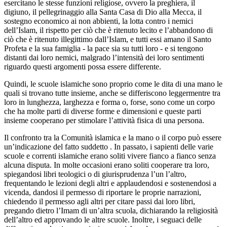
esercitano le stesse funzioni religiose, ovvero la preghiera, il
digiuno, il pellegrinaggio alla Santa Casa di Dio alla Mecca, il
sostegno economico ai non abbienti, la lotta contro i nemici
dell’Islam, il rispetto per ciò che è ritenuto lecito e l’abbandono di
ciò che è ritenuto illegittimo dall’Islam, e tutti essi amano il Santo
Profeta e la sua famiglia - la pace sia su tutti loro - e si tengono
distanti dai loro nemici, malgrado l’intensità dei loro sentimenti
riguardo questi argomenti possa essere differente.
Quindi, le scuole islamiche sono proprio come le dita di una mano le
quali si trovano tutte insieme, anche se differiscono leggermentre tra
loro in lunghezza, larghezza e forma o, forse, sono come un corpo
che ha molte parti di diverse forme e dimensioni e queste parti
insieme cooperano per stimolare l’attività fisica di una persona.
Il confronto tra la Comunità islamica e la mano o il corpo può essere
un’indicazione del fatto suddetto . In passato, i sapienti delle varie
scuole e correnti islamiche erano soliti vivere fianco a fianco senza
alcuna disputa. In molte occasioni erano soliti cooperare tra loro,
spiegandosi libri teologici o di giurisprudenza l’un l’altro,
frequentando le lezioni degli altri e applaudendosi e sostenendosi a
vicenda, dandosi il permesso di riportare le proprie narrazioni,
chiedendo il permesso agli altri per citare passi dai loro libri,
pregando dietro l’Imam di un’altra scuola, dichiarando la religiosità
dell’altro ed approvando le altre scuole. Inoltre, i seguaci delle