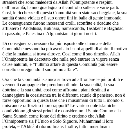
stranieri che sono maledetti da Allah l’Onnipotente e respinti
dall’umanità, hanno guadagnato il controllo sulle sue varie parti.
Così, le ricchezze di questa Comunità sono state saccheggiate, la sua
santità è stata violata e il suo onore finì in balia di gente immorale.
Le conseguenze furono incessanti crolli, sconfitte e ricadute che
afflissero l’Andalusia, Bukhara, Samarcanda, Tashkent e Baghdad
in passato, e Palestina e Afghanistan ai giorni nostri.
Di conseguenza, nessuno ha più risposto alle chiamate della
Comunità e nessuno ha più ascoltato i suoi appelli di aiuto. Il motivo
è che la malattia si trova altrove. Così come il suo rimedio. Allah
l’Onnipotente ha decretato che nulla può entrare in vigore senza
cause naturali, e “l’ultimo affare di questa Comunità può essere
corretto correggendo il suo primo affare”.
Ora che la Comunità islamica si trova ad affrontare le più orribili e
veementi campagne che prendono di mira la sua entità, la sua
dottrina e la sua unità, così come affronta i piani destinati a
danneggiare la coesistenza tra le differenti scuole di pensiero, non è
forse opportuno in questa fase che i musulmani di tutto il mondo si
uniscano e rafforzino i loro rapporti? Le varie scuole islamiche
condividono gli stessi principi e considerano il Santo Corano e la
Santa Sunnah come fonte del diritto e credono che Allah
l’Onnipotente sia l’Unico e Solo Signore, Muhammad il loro
profeta, e l’Aldilà il ritorno finale. Inoltre, tutti i musulmani