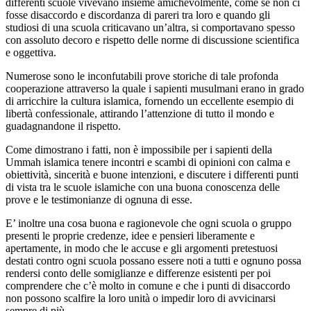
differenti scuole vivevano insieme amichevolmente, come se non ci
fosse disaccordo e discordanza di pareri tra loro e quando gli
studiosi di una scuola criticavano un’altra, si comportavano spesso
con assoluto decoro e rispetto delle norme di discussione scientifica
e oggettiva.
Numerose sono le inconfutabili prove storiche di tale profonda
cooperazione attraverso la quale i sapienti musulmani erano in grado
di arricchire la cultura islamica, fornendo un eccellente esempio di
libertà confessionale, attirando l’attenzione di tutto il mondo e
guadagnandone il rispetto.
Come dimostrano i fatti, non è impossibile per i sapienti della
Ummah islamica tenere incontri e scambi di opinioni con calma e
obiettività, sincerità e buone intenzioni, e discutere i differenti punti
di vista tra le scuole islamiche con una buona conoscenza delle
prove e le testimonianze di ognuna di esse.
E’ inoltre una cosa buona e ragionevole che ogni scuola o gruppo
presenti le proprie credenze, idee e pensieri liberamente e
apertamente, in modo che le accuse e gli argomenti pretestuosi
destati contro ogni scuola possano essere noti a tutti e ognuno possa
rendersi conto delle somiglianze e differenze esistenti per poi
comprendere che c’è molto in comune e che i punti di disaccordo
non possono scalfire la loro unità o impedir loro di avvicinarsi
sempre di più.