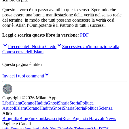
Questo lavoro è un passo avanti in questo senso. Sperando che
possa essere una buona manifestazione della verità nel senso reale
del termine, in modo che tutti possano conoscere la verità così
com’è. Allah l’Onnipotente è il Patrono di tutti i successi.
Leggi e scarica questo libro in versione:
PDF
.
Precedente
Il Nostro Credo
Successivo
Un'introduzione alla
Conoscenza dell’Islam
Questa pagina è utile?
Inviaci i tuoi commenti
Copyright ©
2026
Milani App.
Libri
Islam
Corano
Hadith
Gnosi
Sharia
Storia
Politica
Articoli
Islam
Corano
Hadith
Gnosi
Sharia
Storia
Politica
Scienza
Altro
Biografia
Blog
Funzioni
Javascript
React
Agenzia Hawzah News
Pagine e Canali
info@mostafamilani.ir
My YouTube
My Telegram
My DEV-