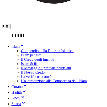
0
☰
LIBRI
Islam
Compendio della Dottrina Islamica
Islam per tutti
Il Credo degli Imamiti
Islam Sciita
Il Messaggio Spirituale dell'Islam
Il Nostro Credo
La verità così com'è
Un'introduzione alla Conoscenza dell’Islam
Corano
Hadith
Gnosi
Sharia