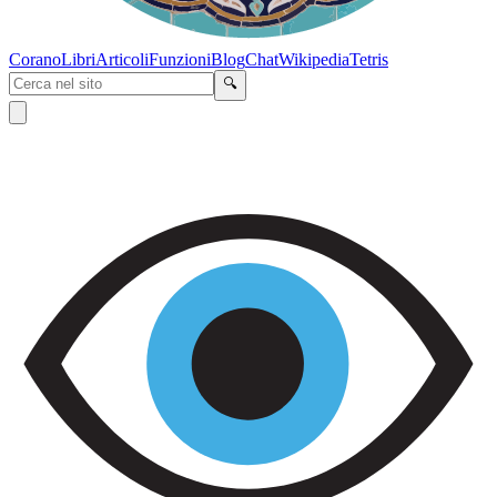
Corano
Libri
Articoli
Funzioni
Blog
Chat
Wikipedia
Tetris
🔍