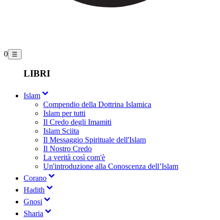
0
☰
LIBRI
Islam
Compendio della Dottrina Islamica
Islam per tutti
Il Credo degli Imamiti
Islam Sciita
Il Messaggio Spirituale dell'Islam
Il Nostro Credo
La verità così com'è
Un'introduzione alla Conoscenza dell’Islam
Corano
Hadith
Gnosi
Sharia