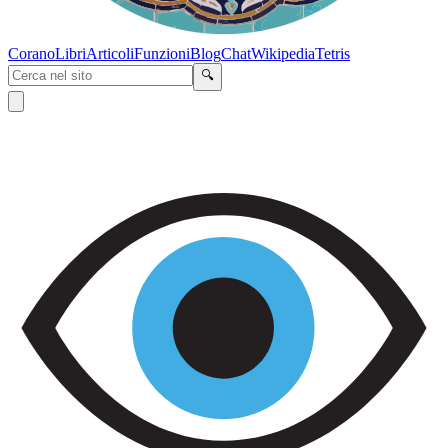
Corano
Libri
Articoli
Funzioni
Blog
Chat
Wikipedia
Tetris
🔍