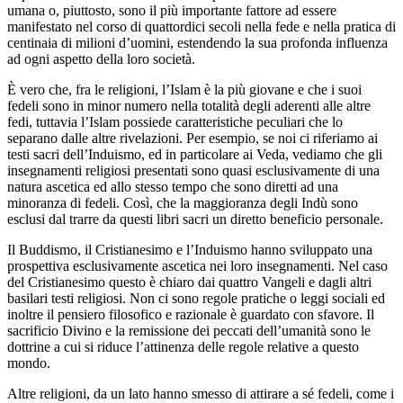
umana o, piuttosto, sono il più importante fattore ad essere
manifestato nel corso di quattordici secoli nella fede e nella pratica di
centinaia di milioni d’uomini, estendendo la sua profonda influenza
ad ogni aspetto della loro società.
È vero che, fra le religioni, l’Islam è la più giovane e che i suoi
fedeli sono in minor numero nella totalità degli aderenti alle altre
fedi, tuttavia l’Islam possiede caratteristiche peculiari che lo
separano dalle altre rivelazioni. Per esempio, se noi ci riferiamo ai
testi sacri dell’Induismo, ed in particolare ai Veda, vediamo che gli
insegnamenti religiosi presentati sono quasi esclusivamente di una
natura ascetica ed allo stesso tempo che sono diretti ad una
minoranza di fedeli. Così, che la maggioranza degli Indù sono
esclusi dal trarre da questi libri sacri un diretto beneficio personale.
Il Buddismo, il Cristianesimo e l’Induismo hanno sviluppato una
prospettiva esclusivamente ascetica nei loro insegnamenti. Nel caso
del Cristianesimo questo è chiaro dai quattro Vangeli e dagli altri
basilari testi religiosi. Non ci sono regole pratiche o leggi sociali ed
inoltre il pensiero filosofico e razionale è guardato con sfavore. Il
sacrificio Divino e la remissione dei peccati dell’umanità sono le
dottrine a cui si riduce l’attinenza delle regole relative a questo
mondo.
Altre religioni, da un lato hanno smesso di attirare a sé fedeli, come i