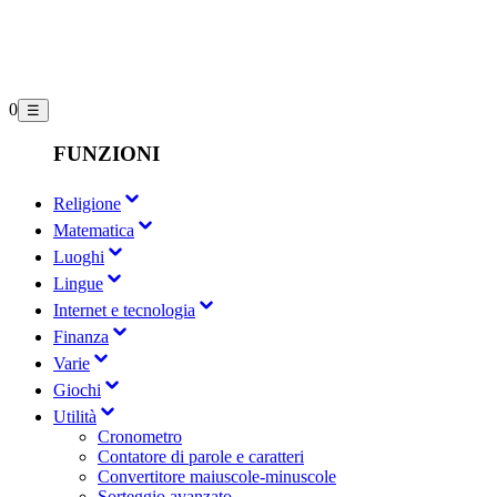
0
☰
FUNZIONI
Religione
Matematica
Luoghi
Lingue
Internet e tecnologia
Finanza
Varie
Giochi
Utilità
Cronometro
Contatore di parole e caratteri
Convertitore maiuscole-minuscole
Sorteggio avanzato