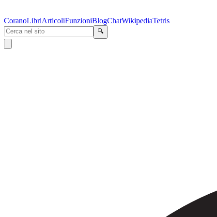
Corano
Libri
Articoli
Funzioni
Blog
Chat
Wikipedia
Tetris
🔍