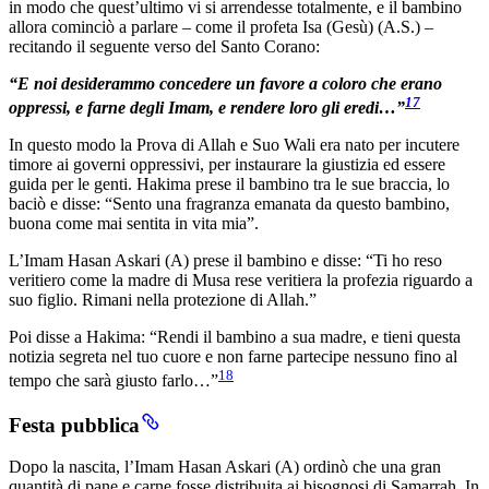
in modo che quest’ultimo vi si arrendesse totalmente, e il bambino
allora cominciò a parlare – come il profeta Isa (Gesù) (A.S.) –
recitando il seguente verso del Santo Corano:
“E noi desiderammo concedere un favore a coloro che erano
17
oppressi, e farne degli Imam, e rendere loro gli eredi…”
In questo modo la Prova di Allah e Suo Wali era nato per incutere
timore ai governi oppressivi, per instaurare la giustizia ed essere
guida per le genti. Hakima prese il bambino tra le sue braccia, lo
baciò e disse: “Sento una fragranza emanata da questo bambino,
buona come mai sentita in vita mia”.
L’Imam Hasan Askari (A) prese il bambino e disse: “Ti ho reso
veritiero come la madre di Musa rese veritiera la profezia riguardo a
suo figlio. Rimani nella protezione di Allah.”
Poi disse a Hakima: “Rendi il bambino a sua madre, e tieni questa
notizia segreta nel tuo cuore e non farne partecipe nessuno fino al
18
tempo che sarà giusto farlo…”
Festa pubblica
Dopo la nascita, l’Imam Hasan Askari (A) ordinò che una gran
quantità di pane e carne fosse distribuita ai bisognosi di Samarrah. In