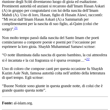
riunione degli Sciiti diventarono luogo di gioia ed esaltazione.
Prominenti autorità ed anziani si recarono dall’Imam Hasan Askari
(A) in gruppo per congratularsi con lui della nascita dell’Imam
Mahdi (A). Uno di loro, Hasan, figlio di Husain Alawi, raccontò:
“Mi recai dall’Imam Hasan Askari (A) a Sammarrah per
complimentarmi per la nascita di suo figlio, al-Qaim (colui che
21
sorge)”.
Non molto tempo passò dalla nascita del Santo Imam che poeti
cominciarono a comporre poesie e poemi per l’occasione per
esprimere la loro gioia. Shaykh Muhammad Samawi scrisse:
“O notte illuminata dalla nascita di questo bambino, la cui atmosfera
22
si è incantata e la cui fragranza si è sparsa ovunque…”
Uno di coloro che compose canti per questa occasione fu Shaykh
Kazim Aale Nuh, famosa autorità colta nell’ambito della letteratura
di quel tempo. Egli scrisse:
“Buone Notizie sono giunte in questa grande notte, di colui che è
grande quanto questa notte”.
Fonte:
al-islam.org.