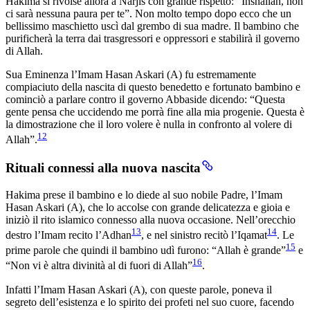
Hakima si rivolse allora a Narjis con grande rispetto: “Inshallah, non
ci sarà nessuna paura per te”. Non molto tempo dopo ecco che un
bellissimo maschietto uscì dal grembo di sua madre. Il bambino che
purificherà la terra dai trasgressori e oppressori e stabilirà il governo
di Allah.
Sua Eminenza l’Imam Hasan Askari (A) fu estremamente
compiaciuto della nascita di questo benedetto e fortunato bambino e
cominciò a parlare contro il governo Abbaside dicendo: “Questa
gente pensa che uccidendo me porrà fine alla mia progenie. Questa è
la dimostrazione che il loro volere è nulla in confronto al volere di
12
Allah”.
Rituali connessi alla nuova nascita
Hakima prese il bambino e lo diede al suo nobile Padre, l’Imam
Hasan Askari (A), che lo accolse con grande delicatezza e gioia e
iniziò il rito islamico connesso alla nuova occasione. Nell’orecchio
13
14
destro l’Imam recito l’Adhan
, e nel sinistro recitò l’Iqamat
. Le
15
prime parole che quindi il bambino udì furono: “Allah è grande”
e
16
“Non vi è altra divinità al di fuori di Allah”
.
Infatti l’Imam Hasan Askari (A), con queste parole, poneva il
segreto dell’esistenza e lo spirito dei profeti nel suo cuore, facendo