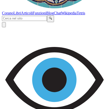
Corano
Libri
Articoli
Funzioni
Blog
Chat
Wikipedia
Tetris
🔍