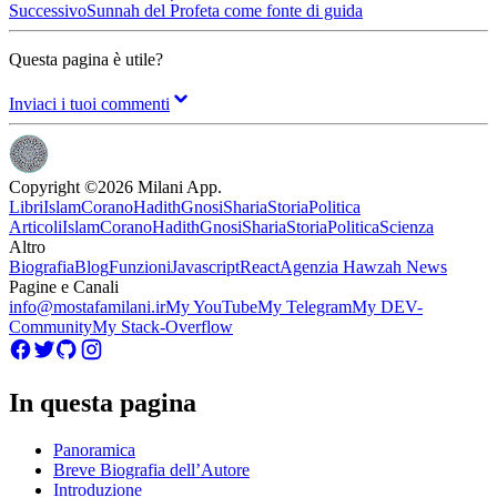
Successivo
Sunnah del Profeta come fonte di guida
Questa pagina è utile?
Inviaci i tuoi commenti
Copyright ©
2026
Milani App.
Libri
Islam
Corano
Hadith
Gnosi
Sharia
Storia
Politica
Articoli
Islam
Corano
Hadith
Gnosi
Sharia
Storia
Politica
Scienza
Altro
Biografia
Blog
Funzioni
Javascript
React
Agenzia Hawzah News
Pagine e Canali
info@mostafamilani.ir
My YouTube
My Telegram
My DEV-
Community
My Stack-Overflow
In questa pagina
Panoramica
Breve Biografia dell’Autore
Introduzione