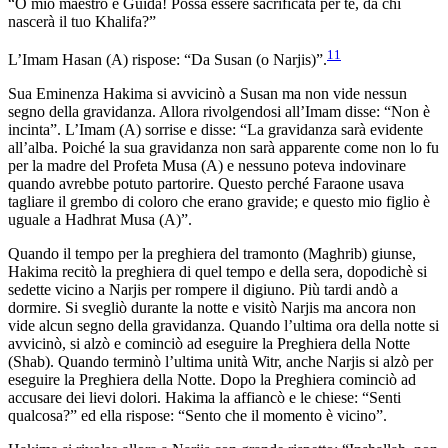
“O mio maestro e Guida! Possa essere sacrificata per te, da chi
nascerà il tuo Khalifa?”
11
L’Imam Hasan (A) rispose: “Da Susan (o Narjis)”.
Sua Eminenza Hakima si avvicinò a Susan ma non vide nessun
segno della gravidanza. Allora rivolgendosi all’Imam disse: “Non è
incinta”. L’Imam (A) sorrise e disse: “La gravidanza sarà evidente
all’alba. Poiché la sua gravidanza non sarà apparente come non lo fu
per la madre del Profeta Musa (A) e nessuno poteva indovinare
quando avrebbe potuto partorire. Questo perché Faraone usava
tagliare il grembo di coloro che erano gravide; e questo mio figlio è
uguale a Hadhrat Musa (A)”.
Quando il tempo per la preghiera del tramonto (Maghrib) giunse,
Hakima recitò la preghiera di quel tempo e della sera, dopodichè si
sedette vicino a Narjis per rompere il digiuno. Più tardi andò a
dormire. Si svegliò durante la notte e visitò Narjis ma ancora non
vide alcun segno della gravidanza. Quando l’ultima ora della notte si
avvicinò, si alzò e cominciò ad eseguire la Preghiera della Notte
(Shab). Quando terminò l’ultima unità Witr, anche Narjis si alzò per
eseguire la Preghiera della Notte. Dopo la Preghiera cominciò ad
accusare dei lievi dolori. Hakima la affiancò e le chiese: “Senti
qualcosa?” ed ella rispose: “Sento che il momento è vicino”.