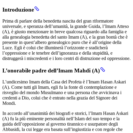
Introduzione
Prima di parlare della benedetta nascita del gran riformatore
universale, e speranza dell’umanità, la grande Guida, l’Imam Atteso
(A), è giusto menzionare in breve qualcosa riguardo alla famiglia e
alla genealogia benedetta del santo Imam (A), e la gran bontà che è
presente in quest’albero genealogico puro che è all’origine della
Luce. Egli è colui che illuminerà l’orizzonte e sradicherà
l’oppressione e le tenebre dell’ignoranza e della stupidità, e
distruggerà i miscredenti e i loro centri di distruzione ed oppressione.
L’onorabile padre dell’Imam Mahdi (A)
L’undicesimo Imam della Casa del Profeta è l’Imam Hasan Askari
(A). Come tutti gli Imam, egli fu la fonte di contemplazione e
risveglio del mondo Musulmano e una persona che avvicinava i
credenti a Dio, colui che è entrato nella grazia del Signore dei
Mondi.
In accordo all’unanimità dei biografi e storici, l’Imam Hasan Askari
(A) fu la più eminente personalità nell’Islam del suo tempo e la
guida dell’opposizione al governo tirannico e usurpatore degli
Abbasidi, la cui legge era basata sull’ingiustizia e con regole che