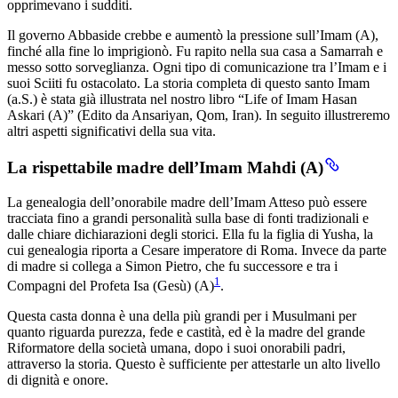
opprimevano i sudditi.
Il governo Abbaside crebbe e aumentò la pressione sull’Imam (A),
finché alla fine lo imprigionò. Fu rapito nella sua casa a Samarrah e
messo sotto sorveglianza. Ogni tipo di comunicazione tra l’Imam e i
suoi Sciiti fu ostacolato. La storia completa di questo santo Imam
(a.S.) è stata già illustrata nel nostro libro “Life of Imam Hasan
Askari (A)” (Edito da Ansariyan, Qom, Iran). In seguito illustreremo
altri aspetti significativi della sua vita.
La rispettabile madre dell’Imam Mahdi (A)
La genealogia dell’onorabile madre dell’Imam Atteso può essere
tracciata fino a grandi personalità sulla base di fonti tradizionali e
dalle chiare dichiarazioni degli storici. Ella fu la figlia di Yusha, la
cui genealogia riporta a Cesare imperatore di Roma. Invece da parte
di madre si collega a Simon Pietro, che fu successore e tra i
1
Compagni del Profeta Isa (Gesù) (A)
.
Questa casta donna è una della più grandi per i Musulmani per
quanto riguarda purezza, fede e castità, ed è la madre del grande
Riformatore della società umana, dopo i suoi onorabili padri,
attraverso la storia. Questo è sufficiente per attestarle un alto livello
di dignità e onore.