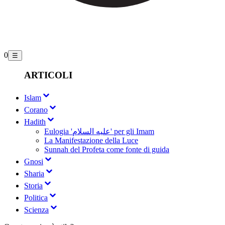
0
☰
ARTICOLI
Islam
Corano
Hadith
Eulogia 'علیه السلام' per gli Imam
La Manifestazione della Luce
Sunnah del Profeta come fonte di guida
Gnosi
Sharia
Storia
Politica
Scienza