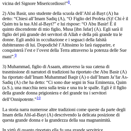
8
vicina del Signore Misericordioso!”
.
2) Abu Basir, uno studente della scuola dell’Ahl al-Bayt (A) ha
detto: “Chiesi all’Imam Sadiq (A), “O Figlio del Profeta (S)! Chi è il
Qaim tra la tua Ahl al-Bayt?” e lui rispose: “O Abu Basir! È il
quinto discendente di mio figlio, Musa [ibn Jafar] (A). Egli sarà il
figlio del più grande dei servitori di Allah e della più grande tra le
donne. Egli andrà in occultazione e i seguaci della falsità
dubiteranno di lui. Dopodichè l’Altissimo lo farà riapparire, e
conquisterà l’est e l’ovest della Terra attraverso la potenza delle Sue
9
mani”.
3) Muhammad, figlio di Asaam, attraverso la sua catena di
trasmissione di narratori di tradizioni ha riportato che Abu Basir (A)
ha riportato dall’Imam Muhammad Baqir (A) o dall’Imam Ja’far As-
Sadiq (A) che ha detto: “Ci sono due segni in Sua Eminenza, Qaim
(a.S.), una macchia nera sulla testa e una tra le spalle. Egli è il figlio
della grande donna prigioniera e del grande tra i servitori
10
dell’Onnipotente.”
La storia narra numerose altre tradizioni come queste da parte degli
Imam della Ahl-al-Bayt (A) descrivendo la delicata posizione di
questa grande donna e la grandezza della sua magnanimità.
In virtù di quanto riportato ella fu una grande servitrice