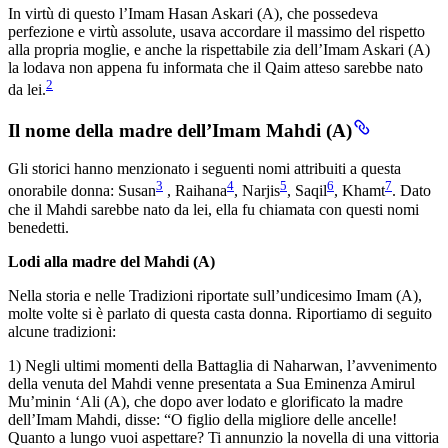
In virtù di questo l’Imam Hasan Askari (A), che possedeva
perfezione e virtù assolute, usava accordare il massimo del rispetto
alla propria moglie, e anche la rispettabile zia dell’Imam Askari (A)
la lodava non appena fu informata che il Qaim atteso sarebbe nato
2
da lei.
Il nome della madre dell’Imam Mahdi (A)
Gli storici hanno menzionato i seguenti nomi attribuiti a questa
3
4
5
6
7
onorabile donna: Susan
, Raihana
, Narjis
, Saqil
, Khamt
. Dato
che il Mahdi sarebbe nato da lei, ella fu chiamata con questi nomi
benedetti.
Lodi alla madre del Mahdi (A)
Nella storia e nelle Tradizioni riportate sull’undicesimo Imam (A),
molte volte si è parlato di questa casta donna. Riportiamo di seguito
alcune tradizioni:
1) Negli ultimi momenti della Battaglia di Naharwan, l’avvenimento
della venuta del Mahdi venne presentata a Sua Eminenza Amirul
Mu’minin ‘Ali (A), che dopo aver lodato e glorificato la madre
dell’Imam Mahdi, disse: “O figlio della migliore delle ancelle!
Quanto a lungo vuoi aspettare? Ti annunzio la novella di una vittoria