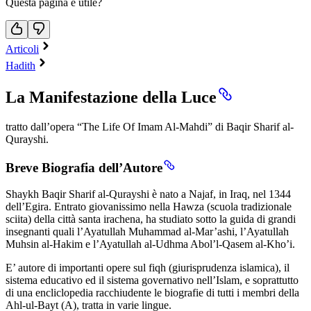
Questa pagina è utile?
Articoli
Hadith
La Manifestazione della Luce
tratto dall’opera “The Life Of Imam Al-Mahdi” di Baqir Sharif al-
Qurayshi.
Breve Biografia dell’Autore
Shaykh Baqir Sharif al-Qurayshi è nato a Najaf, in Iraq, nel 1344
dell’Egira. Entrato giovanissimo nella Hawza (scuola tradizionale
sciita) della città santa irachena, ha studiato sotto la guida di grandi
insegnanti quali l’Ayatullah Muhammad al-Mar’ashi, l’Ayatullah
Muhsin al-Hakim e l’Ayatullah al-Udhma Abol’l-Qasem al-Kho’i.
E’ autore di importanti opere sul fiqh (giurisprudenza islamica), il
sistema educativo ed il sistema governativo nell’Islam, e soprattutto
di una encliclopedia racchiudente le biografie di tutti i membri della
Ahl-ul-Bayt (A), tratta in varie lingue.