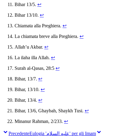
Bihar 13/5.
↩
Bihar 13/10.
↩
Chiamata alla Preghiera.
↩
La chiamata breve alla Preghiera.
↩
Allah’u Akbar.
↩
La ilaha illa Allah.
↩
Surah al-Qasas, 28:5
↩
Bihar, 13/7.
↩
Bihar, 13/10.
↩
Bihar, 13/4.
↩
Bihar, 13/6, Ghaybah, Shaykh Tusi.
↩
Minanur Rahman, 2/233.
↩
Precedente
Eulogia 'علیه السلام' per gli Imam