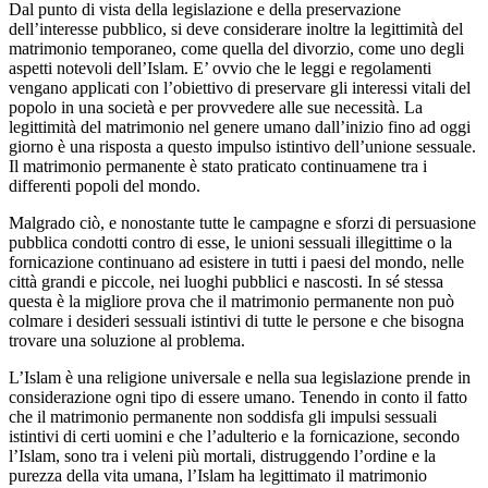
Dal punto di vista della legislazione e della preservazione
dell’interesse pubblico, si deve considerare inoltre la legittimità del
matrimonio temporaneo, come quella del divorzio, come uno degli
aspetti notevoli dell’Islam. E’ ovvio che le leggi e regolamenti
vengano applicati con l’obiettivo di preservare gli interessi vitali del
popolo in una società e per provvedere alle sue necessità. La
legittimità del matrimonio nel genere umano dall’inizio fino ad oggi
giorno è una risposta a questo impulso istintivo dell’unione sessuale.
Il matrimonio permanente è stato praticato continuamene tra i
differenti popoli del mondo.
Malgrado ciò, e nonostante tutte le campagne e sforzi di persuasione
pubblica condotti contro di esse, le unioni sessuali illegittime o la
fornicazione continuano ad esistere in tutti i paesi del mondo, nelle
città grandi e piccole, nei luoghi pubblici e nascosti. In sé stessa
questa è la migliore prova che il matrimonio permanente non può
colmare i desideri sessuali istintivi di tutte le persone e che bisogna
trovare una soluzione al problema.
L’Islam è una religione universale e nella sua legislazione prende in
considerazione ogni tipo di essere umano. Tenendo in conto il fatto
che il matrimonio permanente non soddisfa gli impulsi sessuali
istintivi di certi uomini e che l’adulterio e la fornicazione, secondo
l’Islam, sono tra i veleni più mortali, distruggendo l’ordine e la
purezza della vita umana, l’Islam ha legittimato il matrimonio