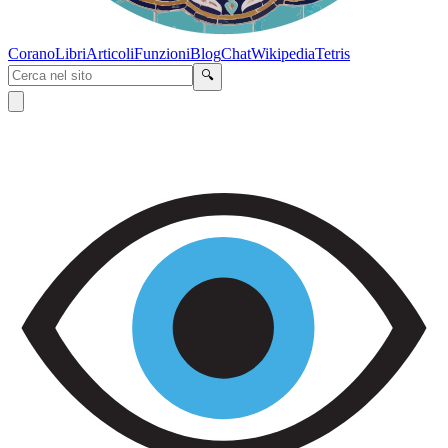
Corano
Libri
Articoli
Funzioni
Blog
Chat
Wikipedia
Tetris
🔍