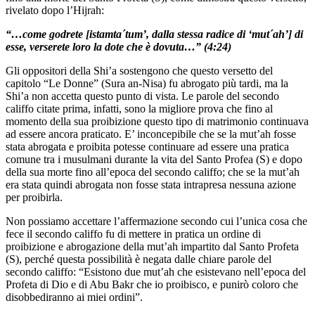
rivelato dopo l’Hijrah:
“…come godrete [istamta´tum’, dalla stessa radice di ‘mut´ah’] di
esse, verserete loro la dote che è dovuta…” (4:24)
Gli oppositori della Shi’a sostengono che questo versetto del
capitolo “Le Donne” (Sura an-Nisa) fu abrogato più tardi, ma la
Shi’a non accetta questo punto di vista. Le parole del secondo
califfo citate prima, infatti, sono la migliore prova che fino al
momento della sua proibizione questo tipo di matrimonio continuava
ad essere ancora praticato. E’ inconcepibile che se la mut’ah fosse
stata abrogata e proibita potesse continuare ad essere una pratica
comune tra i musulmani durante la vita del Santo Profea (S) e dopo
della sua morte fino all’epoca del secondo califfo; che se la mut’ah
era stata quindi abrogata non fosse stata intrapresa nessuna azione
per proibirla.
Non possiamo accettare l’affermazione secondo cui l’unica cosa che
fece il secondo califfo fu di mettere in pratica un ordine di
proibizione e abrogazione della mut’ah impartito dal Santo Profeta
(S), perché questa possibilità è negata dalle chiare parole del
secondo califfo: “Esistono due mut’ah che esistevano nell’epoca del
Profeta di Dio e di Abu Bakr che io proibisco, e punirò coloro che
disobbediranno ai miei ordini”.