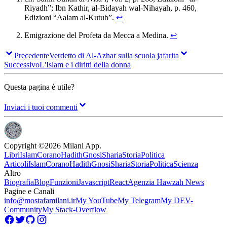
Riyadh”; Ibn Kathir, al-Bidayah wal-Nihayah, p. 460,
Edizioni “Aalam al-Kutub”.
↩
Emigrazione del Profeta da Mecca a Medina.
↩
Precedente
Verdetto di Al-Azhar sulla scuola jafarita
Successivo
L'Islam e i diritti della donna
Questa pagina è utile?
Inviaci i tuoi commenti
Copyright ©
2026
Milani App.
Libri
Islam
Corano
Hadith
Gnosi
Sharia
Storia
Politica
Articoli
Islam
Corano
Hadith
Gnosi
Sharia
Storia
Politica
Scienza
Altro
Biografia
Blog
Funzioni
Javascript
React
Agenzia Hawzah News
Pagine e Canali
info@mostafamilani.ir
My YouTube
My Telegram
My DEV-
Community
My Stack-Overflow