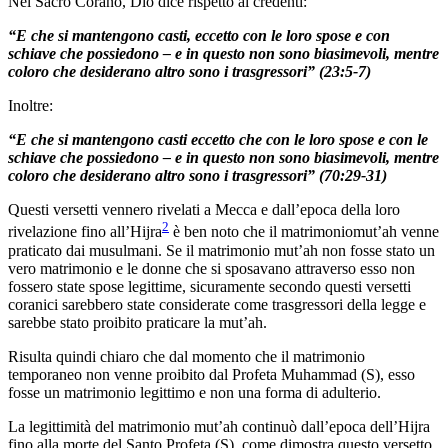
Nel Sacro Corano, Dio dice rispetto ai credenti:
“E che si mantengono casti, eccetto con le loro spose e con
schiave che possiedono – e in questo non sono biasimevoli, mentre
coloro che desiderano altro sono i trasgressori” (23:5-7)
Inoltre:
“E che si mantengono casti eccetto che con le loro spose e con le
schiave che possiedono – e in questo non sono biasimevoli, mentre
coloro che desiderano altro sono i trasgressori” (70:29-31)
Questi versetti vennero rivelati a Mecca e dall’epoca della loro
2
rivelazione fino all’Hijra
è ben noto che il matrimoniomut’ah venne
praticato dai musulmani. Se il matrimonio mut’ah non fosse stato un
vero matrimonio e le donne che si sposavano attraverso esso non
fossero state spose legittime, sicuramente secondo questi versetti
coranici sarebbero state considerate come trasgressori della legge e
sarebbe stato proibito praticare la mut’ah.
Risulta quindi chiaro che dal momento che il matrimonio
temporaneo non venne proibito dal Profeta Muhammad (S), esso
fosse un matrimonio legittimo e non una forma di adulterio.
La legittimità del matrimonio mut’ah continuò dall’epoca dell’Hijra
fino alla morte del Santo Profeta (S), come dimostra questo versetto,