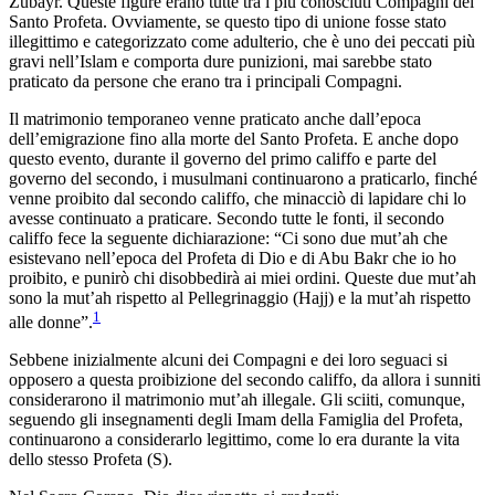
Zubayr. Queste figure erano tutte tra i più conosciuti Compagni del
Santo Profeta. Ovviamente, se questo tipo di unione fosse stato
illegittimo e categorizzato come adulterio, che è uno dei peccati più
gravi nell’Islam e comporta dure punizioni, mai sarebbe stato
praticato da persone che erano tra i principali Compagni.
Il matrimonio temporaneo venne praticato anche dall’epoca
dell’emigrazione fino alla morte del Santo Profeta. E anche dopo
questo evento, durante il governo del primo califfo e parte del
governo del secondo, i musulmani continuarono a praticarlo, finché
venne proibito dal secondo califfo, che minacciò di lapidare chi lo
avesse continuato a praticare. Secondo tutte le fonti, il secondo
califfo fece la seguente dichiarazione: “Ci sono due mut’ah che
esistevano nell’epoca del Profeta di Dio e di Abu Bakr che io ho
proibito, e punirò chi disobbedirà ai miei ordini. Queste due mut’ah
sono la mut’ah rispetto al Pellegrinaggio (Hajj) e la mut’ah rispetto
1
alle donne”.
Sebbene inizialmente alcuni dei Compagni e dei loro seguaci si
opposero a questa proibizione del secondo califfo, da allora i sunniti
considerarono il matrimonio mut’ah illegale. Gli sciiti, comunque,
seguendo gli insegnamenti degli Imam della Famiglia del Profeta,
continuarono a considerarlo legittimo, come lo era durante la vita
dello stesso Profeta (S).