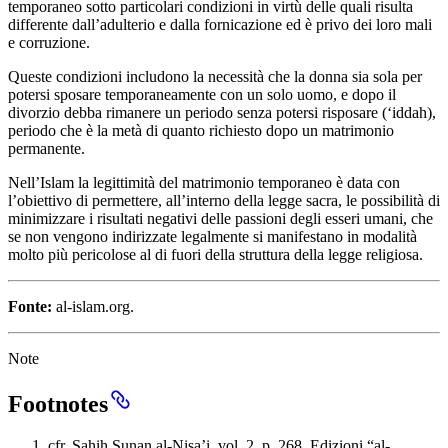
temporaneo sotto particolari condizioni in virtù delle quali risulta
differente dall’adulterio e dalla fornicazione ed è privo dei loro mali
e corruzione.
Queste condizioni includono la necessità che la donna sia sola per
potersi sposare temporaneamente con un solo uomo, e dopo il
divorzio debba rimanere un periodo senza potersi risposare (‘iddah),
periodo che è la metà di quanto richiesto dopo un matrimonio
permanente.
Nell’Islam la legittimità del matrimonio temporaneo è data con
l’obiettivo di permettere, all’interno della legge sacra, le possibilità di
minimizzare i risultati negativi delle passioni degli esseri umani, che
se non vengono indirizzate legalmente si manifestano in modalità
molto più pericolose al di fuori della struttura della legge religiosa.
Fonte:
al-islam.org.
Note
Footnotes
cfr. Sahih Sunan al-Nisa’i, vol. 2, p. 268, Edizioni “al-