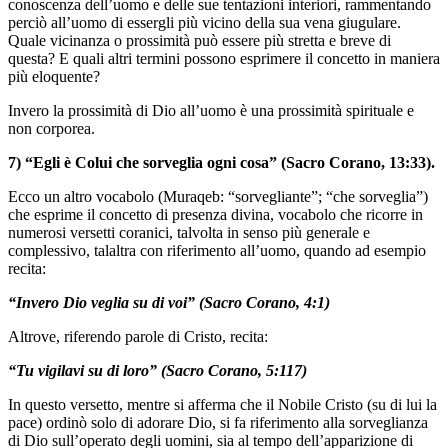
conoscenza dell’uomo e delle sue tentazioni interiori, rammentando
perciò all’uomo di essergli più vicino della sua vena giugulare.
Quale vicinanza o prossimità può essere più stretta e breve di
questa? E quali altri termini possono esprimere il concetto in maniera
più eloquente?
Invero la prossimità di Dio all’uomo è una prossimità spirituale e
non corporea.
7) “Egli è Colui che sorveglia ogni cosa” (Sacro Corano, 13:33).
Ecco un altro vocabolo (Muraqeb: “sorvegliante”; “che sorveglia”)
che esprime il concetto di presenza divina, vocabolo che ricorre in
numerosi versetti coranici, talvolta in senso più generale e
complessivo, talaltra con riferimento all’uomo, quando ad esempio
recita:
“Invero Dio veglia su di voi” (Sacro Corano, 4:1)
Altrove, riferendo parole di Cristo, recita:
“Tu vigilavi su di loro” (Sacro Corano, 5:117)
In questo versetto, mentre si afferma che il Nobile Cristo (su di lui la
pace) ordinò solo di adorare Dio, si fa riferimento alla sorveglianza
di Dio sull’operato degli uomini, sia al tempo dell’apparizione di