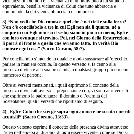
vicinanza di Dio non è la vicinanza di un individuo a lui simile o
equivalente, bensì la vicinanza di Colui che tutto abbraccia e
comprende da chi viene abbracciato e compreso.
3) “Non vedi che Dio conosce quel che è nei cieli e sulla terra?
Non c’è conciliabolo a tre in cui Egli non sia il quarto, né a
cinque in cui Egli non sia il sesto; siano in più o in meno, Egli è
con loro ovunque si trovino. Poi, nel Giorno della Resurrezione,
li porrà di fronte a quello che avranno fatto. In verità Dio
conosce ogni cosa” (Sacro Corano, 58:7).
Per conciliabolo s’intende in qualche modo sussurrare all’orecchio,
parlare in maniera occulta. In questo versetto si fa cenno alla
presenza divina e alla sua prossimità a qualsiasi gruppo più o meno
numeroso di persone.
Oltre ai versetti menzionati, i quali esprimono il concetto della
presenza divina attraverso la preposizione con, vi sono altri versetti
che esprimono la padronanza, il dominio e l’eternità del
Sostentatore, quali i versetti che riportiamo di seguito.
4) “Egli è Colui che si erge sopra ogni anima e ne scruta i meriti
acquisiti” (Sacro Corano, 13:33).
Questo versetto esprime il concetto della presenza divina attraverso
l’idea dell’ergersi al di sopra di ogni essere vivente, come se Dio si