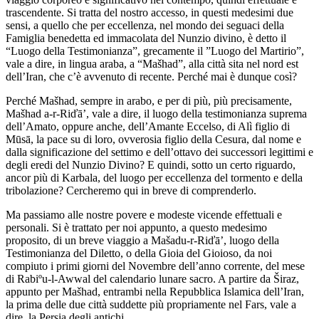
trascendente. Si tratta del nostro accesso, in questi medesimi due
sensi, a quello che per eccellenza, nel mondo dei seguaci della
Famiglia benedetta ed immacolata del Nunzio divino, è detto il
“Luogo della Testimonianza”, grecamente il ”Luogo del Martirio”,
vale a dire, in lingua araba, a “Mašhad”, alla città sita nel nord est
dell’Iran, che c’è avvenuto di recente. Perché mai è dunque così?
Perché Mašhad, sempre in arabo, e per di più, più precisamente,
Mašhad a-r-Riďā’, vale a dire, il luogo della testimonianza suprema
dell’Amato, oppure anche, dell’Amante Eccelso, di Alì figlio di
Mūsā, la pace su di loro, ovverosia figlio della Cesura, dal nome e
dalla significazione del settimo e dell’ottavo dei successori legittimi e
degli eredi del Nunzio Divino? E quindi, sotto un certo riguardo,
ancor più di Karbala, del luogo per eccellenza del tormento e della
tribolazione? Cercheremo qui in breve di comprenderlo.
Ma passiamo alle nostre povere e modeste vicende effettuali e
personali. Si è trattato per noi appunto, a questo medesimo
proposito, di un breve viaggio a Mašadu-r-Riďā’, luogo della
Testimonianza del Diletto, o della Gioia del Gioioso, da noi
compiuto i primi giorni del Novembre dell’anno corrente, del mese
di Rabiºu-l-Awwal del calendario lunare sacro. A partire da Širaz,
appunto per Mašhad, entrambi nella Repubblica Islamica dell’Iran,
la prima delle due città suddette più propriamente nel Fars, vale a
dire, la Persia degli antichi.