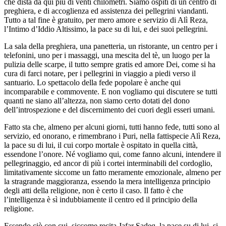
che dista da qui più di venti chilometri. Siamo ospiti di un centro di
preghiera, e di accoglienza ed assistenza dei pellegrini viandanti.
Tutto a tal fine è gratuito, per mero amore e servizio di Alì Reza,
l’Intimo d’Iddio Altissimo, la pace su di lui, e dei suoi pellegrini.
La sala della preghiera, una panetteria, un ristorante, un centro per i
telefonini, uno per i massaggi, una mescita del tè, un luogo per la
pulizia delle scarpe, il tutto sempre gratis ed amore Dei, come si ha
cura di farci notare, per i pellegrini in viaggio a piedi verso il
santuario. Lo spettacolo della fede popolare è anche qui
incomparabile e commovente. E non vogliamo qui discutere se tutti
quanti ne siano all’altezza, non siamo certo dotati del dono
dell’introspezione e del discernimento dei cuori degli esseri umani.
Fatto sta che, almeno per alcuni giorni, tutti hanno fede, tutti sono al
servizio, ed onorano, e rimembrano i Puri, nella fattispecie Alì Reza,
la pace su di lui, il cui corpo mortale è ospitato in quella città,
essendone l’onore. Né vogliamo qui, come fanno alcuni, intendere il
pellegrinaggio, ed ancor di più i cortei interminabili del cordoglio,
limitativamente siccome un fatto meramente emozionale, almeno per
la stragrande maggioranza, essendo la mera intelligenza principio
degli atti della religione, non è certo il caso. Il fatto è che
l’intelligenza è sì indubbiamente il centro ed il principio della
religione.
Essendo ciò con cui, siccome recita Jafar Sadeq, la pace su di lui, si