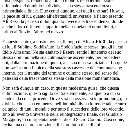
farsi perspicua, rendendo allora al mondo, nella terminazione
effettuale del dominio in divinis, la sua stessa trascendenza e
primordiale e finale. Due centri dunque, dei quali uno sarà Husain,
la pace su di lui, quanto all’effettualità universale, e l’altro essendo
Alì Reza, la pace su di lui, quanto invece alla trascendenza, donde
anche il loro differente apparire nella sequela dei nomi divini, il
primo all’inizio, l’altro nel mezzo.
È questo centro, a nostro avviso, il luogo di Alì a-r-Riďā’, la pace su
di lui, il Sublime Soddisfatto, la Soddisfazione stessa, quegli in cui
Iddio Altissimo, Ne sia esaltato l’Essere, rende l’itinerario del suo
stesso dominio nella sua culminazione ascendente, per procedere
poi, dalla terminazione di quello, alla sua discesa iniziatica. La quale
non sarà se non l’apice della sua stessa ascesa e del continuarsene
interno, per il tramite del termine e culmine stesso, nel senso del
palesarsi della trascendenza stessa della missione muhammadica.
Non sarà dunque un caso, in questa medesima guisa, che questa
culminazione, questo sigillo centrale eminente, sia quello a cui si
tende e da cui si procede. Dove sarà da osservarsi in primo luogo, in
divinis, che la sua eminenza nell’intimità divina lo rende tale, centro
ed apice, di tutti i mondi e per tutto il succedersi delle loro vicende,
sino all’evento universale della reintegrazione finale, del Giudizio
Maggiore, di cui ripetutamente ci dice il Sacro Corano. Così come,
recita una celebre narrazione, il Libro tutto dice di noi.