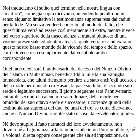
Noi traduciamo di solito quel termine nella nostra lingua con
“martirio”, come già sopra dicevamo, intendendo peraltro in un
senso alquanto limitativo la testimonianza suprema resa dai caduti
per la fede. Ma senza renderci conto in tal modo del fatto, che
quest’ultima verrà ad essere così meramente ad extra, mentre invece
nel verso superiore della trascendenza si tratterà piuttosto di una
visione presenziale ed identificativa, la quale verrà resa ad extra in
questo nostro basso mondo delle vicende del tempo e dello spazio,
com’è invece reso esemplarmente dal vocabolo arabo
corrispondente.
Quel mercoledì sarà l’anniversario del decesso del Nunzio Divino
dell’Islam, di Muhammad, benedica Iddio lui e la sua Famiglia
immacolata, che taluni ritengono peraltro sia stato anch’egli ucciso, e
della morte per omicidio di Hasan, la pace su di lui, il secondo suo
erede e legittimo successore. Il giorno seguente sarà l’anniversario,
entrambi secondo il calendario sacro lunare, della morte per
omicidio del suo ottavo erede e successore, ricorrenze quindi della
testimonianza suprema dei due, ed anzi dei tre, se come dicevamo,
anche il Nunzio Divino sarebbe stato ucciso da avvelenatori giudei.
Né deve stupire il fatto narratoci del loro avvelenamento, non
dovuto né ad ignoranza, affatto impossibile in un Puro infallibile, né
a volontà, diretta oppure conseguente che sia ad imposizione, da