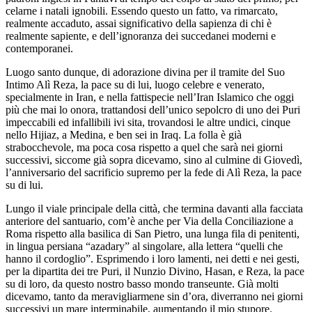
celarne i natali ignobili. Essendo questo un fatto, va rimarcato,
realmente accaduto, assai significativo della sapienza di chi è
realmente sapiente, e dell’ignoranza dei succedanei moderni e
contemporanei.
Luogo santo dunque, di adorazione divina per il tramite del Suo
Intimo Alì Reza, la pace su di lui, luogo celebre e venerato,
specialmente in Iran, e nella fattispecie nell’Iran Islamico che oggi
più che mai lo onora, trattandosi dell’unico sepolcro di uno dei Puri
impeccabili ed infallibili ivi sita, trovandosi le altre undici, cinque
nello Hijiaz, a Medina, e ben sei in Iraq. La folla è già
strabocchevole, ma poca cosa rispetto a quel che sarà nei giorni
successivi, siccome già sopra dicevamo, sino al culmine di Giovedì,
l’anniversario del sacrificio supremo per la fede di Alì Reza, la pace
su di lui.
Lungo il viale principale della città, che termina davanti alla facciata
anteriore del santuario, com’è anche per Via della Conciliazione a
Roma rispetto alla basilica di San Pietro, una lunga fila di penitenti,
in lingua persiana “azadary” al singolare, alla lettera “quelli che
hanno il cordoglio”. Esprimendo i loro lamenti, nei detti e nei gesti,
per la dipartita dei tre Puri, il Nunzio Divino, Hasan, e Reza, la pace
su di loro, da questo nostro basso mondo transeunte. Già molti
dicevamo, tanto da meravigliarmene sin d’ora, diverranno nei giorni
successivi un mare interminabile, aumentando il mio stupore.