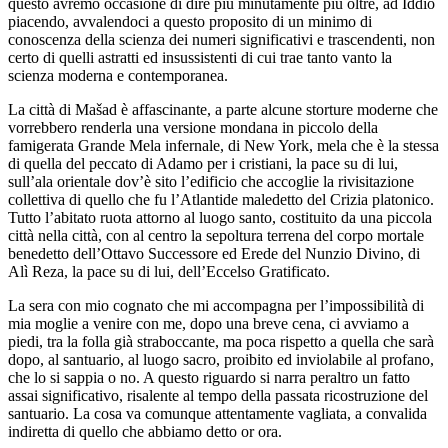
questo avremo occasione di dire più minutamente più oltre, ad Iddio
piacendo, avvalendoci a questo proposito di un minimo di
conoscenza della scienza dei numeri significativi e trascendenti, non
certo di quelli astratti ed insussistenti di cui trae tanto vanto la
scienza moderna e contemporanea.
La città di Mašad è affascinante, a parte alcune storture moderne che
vorrebbero renderla una versione mondana in piccolo della
famigerata Grande Mela infernale, di New York, mela che è la stessa
di quella del peccato di Adamo per i cristiani, la pace su di lui,
sull’ala orientale dov’è sito l’edificio che accoglie la rivisitazione
collettiva di quello che fu l’Atlantide maledetto del Crizia platonico.
Tutto l’abitato ruota attorno al luogo santo, costituito da una piccola
città nella città, con al centro la sepoltura terrena del corpo mortale
benedetto dell’Ottavo Successore ed Erede del Nunzio Divino, di
Alì Reza, la pace su di lui, dell’Eccelso Gratificato.
La sera con mio cognato che mi accompagna per l’impossibilità di
mia moglie a venire con me, dopo una breve cena, ci avviamo a
piedi, tra la folla già straboccante, ma poca rispetto a quella che sarà
dopo, al santuario, al luogo sacro, proibito ed inviolabile al profano,
che lo si sappia o no. A questo riguardo si narra peraltro un fatto
assai significativo, risalente al tempo della passata ricostruzione del
santuario. La cosa va comunque attentamente vagliata, a convalida
indiretta di quello che abbiamo detto or ora.