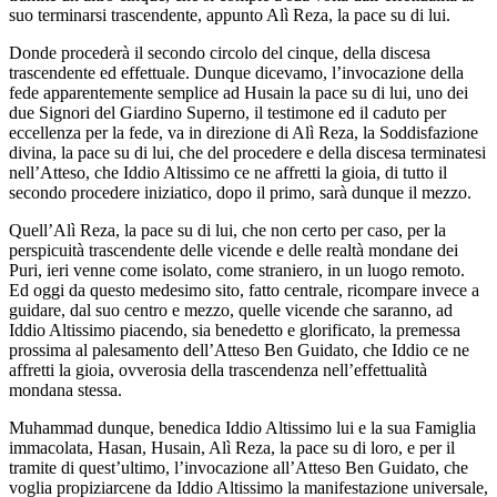
suo terminarsi trascendente, appunto Alì Reza, la pace su di lui.
Donde procederà il secondo circolo del cinque, della discesa
trascendente ed effettuale. Dunque dicevamo, l’invocazione della
fede apparentemente semplice ad Husain la pace su di lui, uno dei
due Signori del Giardino Superno, il testimone ed il caduto per
eccellenza per la fede, va in direzione di Alì Reza, la Soddisfazione
divina, la pace su di lui, che del procedere e della discesa terminatesi
nell’Atteso, che Iddio Altissimo ce ne affretti la gioia, di tutto il
secondo procedere iniziatico, dopo il primo, sarà dunque il mezzo.
Quell’Alì Reza, la pace su di lui, che non certo per caso, per la
perspicuità trascendente delle vicende e delle realtà mondane dei
Puri, ieri venne come isolato, come straniero, in un luogo remoto.
Ed oggi da questo medesimo sito, fatto centrale, ricompare invece a
guidare, dal suo centro e mezzo, quelle vicende che saranno, ad
Iddio Altissimo piacendo, sia benedetto e glorificato, la premessa
prossima al palesamento dell’Atteso Ben Guidato, che Iddio ce ne
affretti la gioia, ovverosia della trascendenza nell’effettualità
mondana stessa.
Muhammad dunque, benedica Iddio Altissimo lui e la sua Famiglia
immacolata, Hasan, Husain, Alì Reza, la pace su di loro, e per il
tramite di quest’ultimo, l’invocazione all’Atteso Ben Guidato, che
voglia propiziarcene da Iddio Altissimo la manifestazione universale,