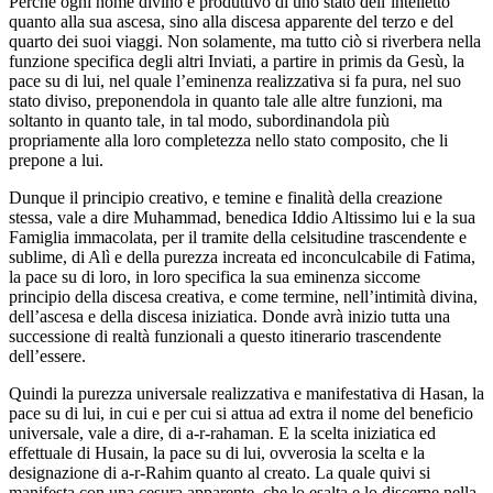
Perché ogni nome divino è produttivo di uno stato dell’intelletto
quanto alla sua ascesa, sino alla discesa apparente del terzo e del
quarto dei suoi viaggi. Non solamente, ma tutto ciò si riverbera nella
funzione specifica degli altri Inviati, a partire in primis da Gesù, la
pace su di lui, nel quale l’eminenza realizzativa si fa pura, nel suo
stato diviso, preponendola in quanto tale alle altre funzioni, ma
soltanto in quanto tale, in tal modo, subordinandola più
propriamente alla loro completezza nello stato composito, che li
prepone a lui.
Dunque il principio creativo, e temine e finalità della creazione
stessa, vale a dire Muhammad, benedica Iddio Altissimo lui e la sua
Famiglia immacolata, per il tramite della celsitudine trascendente e
sublime, di Alì e della purezza increata ed inconculcabile di Fatima,
la pace su di loro, in loro specifica la sua eminenza siccome
principio della discesa creativa, e come termine, nell’intimità divina,
dell’ascesa e della discesa iniziatica. Donde avrà inizio tutta una
successione di realtà funzionali a questo itinerario trascendente
dell’essere.
Quindi la purezza universale realizzativa e manifestativa di Hasan, la
pace su di lui, in cui e per cui si attua ad extra il nome del beneficio
universale, vale a dire, di a-r-rahaman. E la scelta iniziatica ed
effettuale di Husain, la pace su di lui, ovverosia la scelta e la
designazione di a-r-Rahim quanto al creato. La quale quivi si
manifesta con una cesura apparente, che lo esalta e lo discerne nella