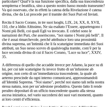
particolare? Qual’è la sua funzione specifica, dalla sua trascendenza
sempiterna e beatifica, sino a questo nostro basso mondo transeunte?
Va qui osservato, che in effetti la catena della Rivelazione è catena
divina, che da Lui procede per il tramite dei Suoi Puri ed Inviati.
Recita il Sacro Corano, in tre suoi luoghi, LIX, 24, XX, 8, XVII,
110, che a Iddio Altissimo, Ne sia esaltato l’Essere, appartengono i
Nomi più Belli, coi quali Egli va invocato. E celebri sono le
narrazioni dei Puri, che asseriscono, “noi siamo i Nomi più belli”. Il
che è assai rimarchevole, perché attribuisce loro una prossimità
divina suprema, un’Intimità che li fa scaturigine immediata dei Suoi
attributi, un Suo nesso scevro di qualsivoglia tramite, com’è per la
luce seconda divina di cui il Sacro Corano, ‘Luce su luce”, XXIV,
35.
A differenza di quello che accadde invece per Adamo, la pace su di
lui, per cui tale scaturigine fu invece frutto di un’infusione ab
origine, non certo di un’immediatezza trascendente, la quale ab
aeterno prescinde da ogni interno comunicarsi, approssimandoli
all’Identità Suprema. “Noi siamo”, perché noi siamo tali nella nostra
stessa natura, non per un’adesione produttiva. Questo fatto li rende
peraltro depositari di un ufficio trascendente quanto alla stessa
ascesa iniziatica, nel vario succedersi dei suoi vari momenti, quanto
ai loro centri d’efficienza.