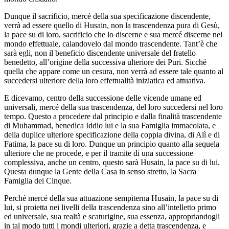
Dunque il sacrificio, mercé della sua specificazione discendente,
verrà ad essere quello di Husain, non la trascendenza pura di Gesù,
la pace su di loro, sacrificio che lo discerne e sua mercé discerne nel
mondo effettuale, calandovelo dal mondo trascendente. Tant’è che
sarà egli, non il beneficio discendente universale del fratello
benedetto, all’origine della successiva ulteriore dei Puri. Sicché
quella che appare come un cesura, non verrà ad essere tale quanto al
succedersi ulteriore della loro effettualità iniziatica ed attuativa.
E dicevamo, centro della successione delle vicende umane ed
universali, mercé della sua trascendenza, del loro succedersi nel loro
tempo. Questo a procedere dal principio e dalla finalità trascendente
di Muhammad, benedica Iddio lui e la sua Famiglia immacolata, e
della duplice ulteriore specificazione della coppia divina, di Alì e di
Fatima, la pace su di loro. Dunque un principio quanto alla sequela
ulteriore che ne procede, e per il tramite di una successione
complessiva, anche un centro, questo sarà Husain, la pace su di lui.
Questa dunque la Gente della Casa in senso stretto, la Sacra
Famiglia dei Cinque.
Perché mercé della sua attuazione sempiterna Husain, la pace su di
lui, si proietta nei livelli della trascendenza sino all’intelletto primo
ed universale, sua realtà e scaturigine, sua essenza, appropriandogli
in tal modo tutti i mondi ulteriori, grazie a detta trascendenza, e