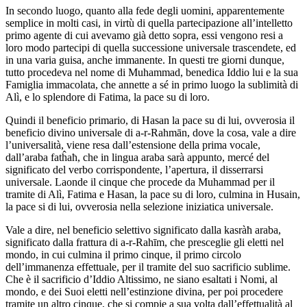
In secondo luogo, quanto alla fede degli uomini, apparentemente
semplice in molti casi, in virtù di quella partecipazione all’intelletto
primo agente di cui avevamo già detto sopra, essi vengono resi a
loro modo partecipi di quella successione universale trascendete, ed
in una varia guisa, anche immanente. In questi tre giorni dunque,
tutto procedeva nel nome di Muhammad, benedica Iddio lui e la sua
Famiglia immacolata, che annette a sé in primo luogo la sublimità di
Alì, e lo splendore di Fatima, la pace su di loro.
Quindi il beneficio primario, di Hasan la pace su di lui, ovverosia il
beneficio divino universale di a-r-Rahmān, dove la cosa, vale a dire
l’universalità, viene resa dall’estensione della prima vocale,
dall’araba fatĥaħ, che in lingua araba sarà appunto, mercé del
significato del verbo corrispondente, l’apertura, il disserrarsi
universale. Laonde il cinque che procede da Muhammad per il
tramite di Alì, Fatima e Hasan, la pace su di loro, culmina in Husain,
la pace si di lui, ovverosia nella selezione iniziatica universale.
Vale a dire, nel beneficio selettivo significato dalla kasràħ araba,
significato dalla frattura di a-r-Rahīm, che presceglie gli eletti nel
mondo, in cui culmina il primo cinque, il primo circolo
dell’immanenza effettuale, per il tramite del suo sacrificio sublime.
Che è il sacrificio d’Iddio Altissimo, ne siano esaltati i Nomi, al
mondo, e dei Suoi eletti nell’estinzione divina, per poi procedere
tramite un altro cinque, che si compie a sua volta dall’effettualità al