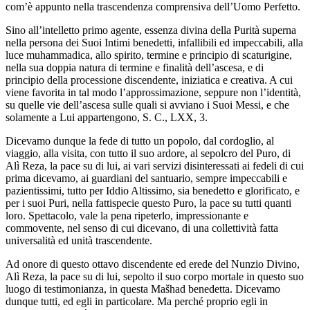
com’è appunto nella trascendenza comprensiva dell’Uomo Perfetto.
Sino all’intelletto primo agente, essenza divina della Purità superna
nella persona dei Suoi Intimi benedetti, infallibili ed impeccabili, alla
luce muhammadica, allo spirito, termine e principio di scaturigine,
nella sua doppia natura di termine e finalità dell’ascesa, e di
principio della processione discendente, iniziatica e creativa. A cui
viene favorita in tal modo l’approssimazione, seppure non l’identità,
su quelle vie dell’ascesa sulle quali si avviano i Suoi Messi, e che
solamente a Lui appartengono, S. C., LXX, 3.
Dicevamo dunque la fede di tutto un popolo, dal cordoglio, al
viaggio, alla visita, con tutto il suo ardore, al sepolcro del Puro, di
Alì Reza, la pace su di lui, ai vari servizi disinteressati ai fedeli di cui
prima dicevamo, ai guardiani del santuario, sempre impeccabili e
pazientissimi, tutto per Iddio Altissimo, sia benedetto e glorificato, e
per i suoi Puri, nella fattispecie questo Puro, la pace su tutti quanti
loro. Spettacolo, vale la pena ripeterlo, impressionante e
commovente, nel senso di cui dicevano, di una collettività fatta
universalità ed unità trascendente.
Ad onore di questo ottavo discendente ed erede del Nunzio Divino,
Alì Reza, la pace su di lui, sepolto il suo corpo mortale in questo suo
luogo di testimonianza, in questa Mašhad benedetta. Dicevamo
dunque tutti, ed egli in particolare. Ma perché proprio egli in