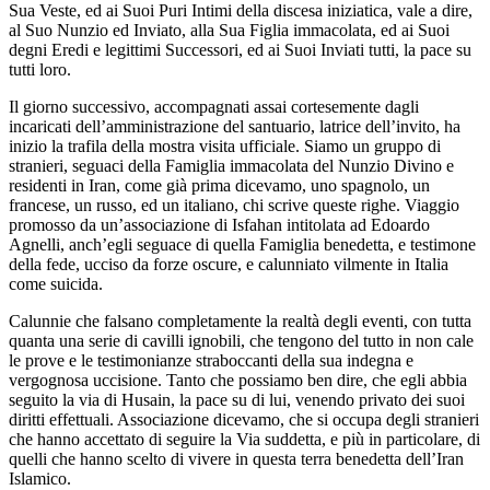
Sua Veste, ed ai Suoi Puri Intimi della discesa iniziatica, vale a dire,
al Suo Nunzio ed Inviato, alla Sua Figlia immacolata, ed ai Suoi
degni Eredi e legittimi Successori, ed ai Suoi Inviati tutti, la pace su
tutti loro.
Il giorno successivo, accompagnati assai cortesemente dagli
incaricati dell’amministrazione del santuario, latrice dell’invito, ha
inizio la trafila della mostra visita ufficiale. Siamo un gruppo di
stranieri, seguaci della Famiglia immacolata del Nunzio Divino e
residenti in Iran, come già prima dicevamo, uno spagnolo, un
francese, un russo, ed un italiano, chi scrive queste righe. Viaggio
promosso da un’associazione di Isfahan intitolata ad Edoardo
Agnelli, anch’egli seguace di quella Famiglia benedetta, e testimone
della fede, ucciso da forze oscure, e calunniato vilmente in Italia
come suicida.
Calunnie che falsano completamente la realtà degli eventi, con tutta
quanta una serie di cavilli ignobili, che tengono del tutto in non cale
le prove e le testimonianze straboccanti della sua indegna e
vergognosa uccisione. Tanto che possiamo ben dire, che egli abbia
seguito la via di Husain, la pace su di lui, venendo privato dei suoi
diritti effettuali. Associazione dicevamo, che si occupa degli stranieri
che hanno accettato di seguire la Via suddetta, e più in particolare, di
quelli che hanno scelto di vivere in questa terra benedetta dell’Iran
Islamico.