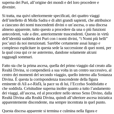
superna dei Puri, all’origine dei mondi e del loro procedere e
divenire.
Si tratta, ma quivi ulteriormente specificati, dei quattro viaggi
dell’intelletto di Molla Sadra e di altri grandi sapienti, che attribuisce
a ciascuno dei nomi trascendenti divini o un’ascesa, o una discesa
almeno apparente, tutto questo a procedere da una o più funzioni
antecedenti, vale a dire, anteriormente trascendenti. Questo in virtù
dell’identità suddetta dei Puri con i nomi divini, “i Nomi più belli”
poc’anzi da noi menzionati. Sarebbe certamente assai lungo e
complesso esplicitare in questa sede la successione di quei nomi, per
la qual cosa qui ce ne asterremo, dandone solamente alcuni
ragguagli sommari.
Fatto sta che la prima ascesa, quella del primo viaggio dal creato alla
Realtà Divina, si compendierà a sua volta in un centro successivo, al
centro dei momenti del secondo viaggio, quello interno alla Sostanza
Divina. È questa la corrispondenza trascendente della figura
eminente di Alì a-r-Riďā, la pace su di lui, l’Eccelso Soddisfatto e
che soddisfa. Celsitudine superna inoltre quanto a tutto l’andamento
dei viaggi, all’ascesa, ed al procedere nello stesso Seno Divino, dalla
Realtà Divina alla Realtà Divina, quindi all’ulteriore ascesa iniziatica
apparentemente discendente, ma sempre incentrata in quel punto.
Questa discesa apparente si termina e culmina nella figura e