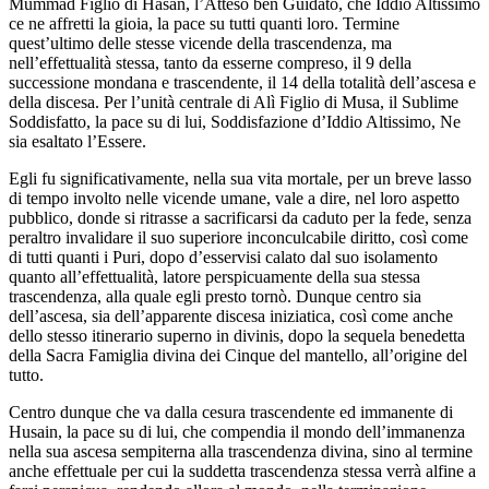
Mummad Figlio di Hasan, l’Atteso ben Guidato, che Iddio Altissimo
ce ne affretti la gioia, la pace su tutti quanti loro. Termine
quest’ultimo delle stesse vicende della trascendenza, ma
nell’effettualità stessa, tanto da esserne compreso, il 9 della
successione mondana e trascendente, il 14 della totalità dell’ascesa e
della discesa. Per l’unità centrale di Alì Figlio di Musa, il Sublime
Soddisfatto, la pace su di lui, Soddisfazione d’Iddio Altissimo, Ne
sia esaltato l’Essere.
Egli fu significativamente, nella sua vita mortale, per un breve lasso
di tempo involto nelle vicende umane, vale a dire, nel loro aspetto
pubblico, donde si ritrasse a sacrificarsi da caduto per la fede, senza
peraltro invalidare il suo superiore inconculcabile diritto, così come
di tutti quanti i Puri, dopo d’esservisi calato dal suo isolamento
quanto all’effettualità, latore perspicuamente della sua stessa
trascendenza, alla quale egli presto tornò. Dunque centro sia
dell’ascesa, sia dell’apparente discesa iniziatica, così come anche
dello stesso itinerario superno in divinis, dopo la sequela benedetta
della Sacra Famiglia divina dei Cinque del mantello, all’origine del
tutto.
Centro dunque che va dalla cesura trascendente ed immanente di
Husain, la pace su di lui, che compendia il mondo dell’immanenza
nella sua ascesa sempiterna alla trascendenza divina, sino al termine
anche effettuale per cui la suddetta trascendenza stessa verrà alfine a