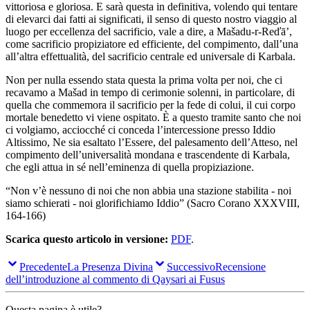
vittoriosa e gloriosa. E sarà questa in definitiva, volendo qui tentare
di elevarci dai fatti ai significati, il senso di questo nostro viaggio al
luogo per eccellenza del sacrificio, vale a dire, a Mašadu-r-Reďā’,
come sacrificio propiziatore ed efficiente, del compimento, dall’una
all’altra effettualità, del sacrificio centrale ed universale di Karbala.
Non per nulla essendo stata questa la prima volta per noi, che ci
recavamo a Mašad in tempo di cerimonie solenni, in particolare, di
quella che commemora il sacrificio per la fede di colui, il cui corpo
mortale benedetto vi viene ospitato. È a questo tramite santo che noi
ci volgiamo, acciocché ci conceda l’intercessione presso Iddio
Altissimo, Ne sia esaltato l’Essere, del palesamento dell’Atteso, nel
compimento dell’universalità mondana e trascendente di Karbala,
che egli attua in sé nell’eminenza di quella propiziazione.
“Non v’è nessuno di noi che non abbia una stazione stabilita - noi
siamo schierati - noi glorifichiamo Iddio” (Sacro Corano XXXVIII,
164-166)
Scarica questo articolo in versione:
PDF
.
Precedente
La Presenza Divina
Successivo
Recensione
dell’introduzione al commento di Qaysari ai Fusus
Questa pagina è utile?