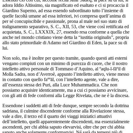
adora Iddio Altissimo, sia magnificato ed esaltato e ci si procaccia il
Giardino Superno, ad essa essendo subordinato tutto l’insieme di
quelle facoltà umane ad essa inferiori, ivi compresa quell’anima di
per sé concupiscibile e passionale, prona al male nel suo stato di
tralignamento separativo, S. C., XII, 53, che viene così rettificata ed
acquietata, S. C., LXXXIX, 27, essendo resa conforme a quella che
anche nel mondo cristiano viene detta la “iustitia originalis”, propria
allo stato primordiale di Adamo nel Giardino di Eden, la pace su di
lui.
Non solo, ma è inoltre per questo tramite, quando questi atti esterni
vengano compiuti con un minimo di purezza di cuore, che il nostro
intelletto attivo personale di Tommaso d’Aquino, al ºaqlu-l-fāºil di
Molla Sadra, non d’Averroè, appunto l’intelletto attivo, viene messo
in contatto con quello faººāl, con l’intelletto agente, vale a dire,
all’essenza stessa dei Puri, alla Luce Muhammadica. Che non
possiamo acquisire identicamente, ma a cui ci possiamo avvicinare,
con gli atti di fede conformi alla Legge Rivelata, che ne è la discesa.
Essendone i suddetti atti di fede dunque, sempre secondo la dottrina
sadriana, il culmine discendente conforme alla Rivelazione stessa,
vale a dire, il terzo ed il quarto dei viaggi iniziatici attuativi
dell’intelletto, quelli apparentemente discendenti, ma essenzialmente
ascendenti, per chi abbia saputo elevarvisi, oltre che per chi abbia
saputo anche solamente conformarvisi. Né sarà da temersi più di