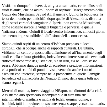
Visitiamo dunque l’università, attigua al santuario, centro illustre di
studi islamici, che ha avuto l’onore di ospitare l’insegnamento della
Guida dei Musulmani Sayyid Alì Kameney. Quindi la biblioteca, la
terza del mondo per antichità, dopo quelle di Alessandria, distrutta
dagli stessi carnefici sanguinari d’Ipazia, non certo da Musulmani,
come sostiene invece la vulgata bugiarda e perversa, e quella
Vaticana a Roma. Quindi il locale centro informatico, ai nostri giorni
strumento imprescindibile di diffusione della conoscenza.
Siamo quindi ospiti di un centro d’Isfahan preposto ai locali
cordogli, che si occupa anche di rapporti culturali. Da ultimo,
visitiamo un centro preposto alla diffusione ed all’incremento degli
studi e della cultura giuridica, lodevolmente interessato alle eventuali
difficoltà incontrate dagli stranieri, sia in Iran, sia nel loro stesso
paese. Abbiamo dunque modo di accedere a preziose informazioni,
ed a proficui scambi di punti di vista, venendo anche i nostri
ascoltati con interesse, sempre nella prospettiva di quella Famiglia
benedetta ed immacolata del Nunzio Divino, della quale tutti noi
siamo seguaci.
Mercoledì mattina, breve viaggio a Nišapur, nei dintorni della città.
Assistiamo allo spettacolo incomparabile di tutta una fila
interminabile di migliaia e miglia di fedeli, uomini, donne, e
bambini, tutti in movimento, sovente senza scarpe, verso il santuario,