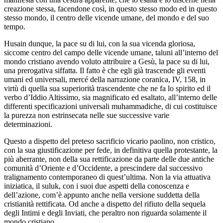
creazione stessa, facendone così, in questo stesso modo ed in questo
stesso mondo, il centro delle vicende umane, del mondo e del suo
tempo.
Husain dunque, la pace su di lui, con la sua vicenda gloriosa,
siccome centro del campo delle vicende umane, taluni all’interno del
mondo cristiano avendo voluto attribuire a Gesù, la pace su di lui,
una prerogativa siffatta. Il fatto è che egli già trascende gli eventi
umani ed universali, mercé della narrazione coranica, IV, 158, in
virtù di quella sua superiorità trascendente che ne fa lo spirito ed il
verbo d’Iddio Altissimo, sia magnificato ed esaltato, all’interno delle
differenti specificazioni universali muhammadiche, di cui costituisce
la purezza non estrinsecata nelle sue successive varie
determinazioni.
Questo a dispetto del preteso sacrificio vicario paolino, non cristico,
con la sua giustificazione per fede, in definitiva quella protestante, la
più aberrante, non della sua rettificazione da parte delle due antiche
comunità d’Oriente e d’Occidente, a prescindere dal successivo
tralignamento contemporaneo di quest’ultima. Non la via attuativa
iniziatica, il suluk, con i suoi due aspetti della conoscenza e
dell’azione, com’è appunto anche nella versione suddetta della
cristianità rettificata. Od anche a dispetto del rifiuto della sequela
degli Intimi e degli Inviati, che peraltro non riguarda solamente il
mondo cristiano.