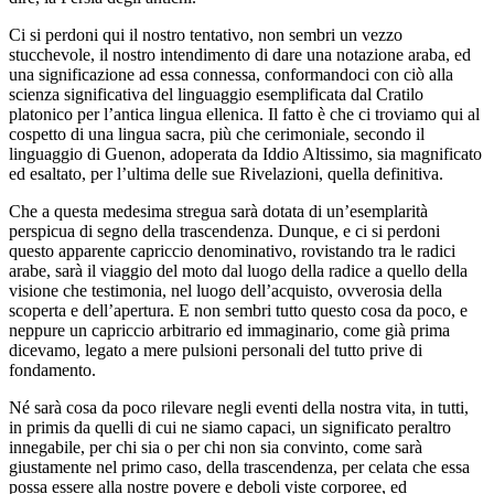
Ci si perdoni qui il nostro tentativo, non sembri un vezzo
stucchevole, il nostro intendimento di dare una notazione araba, ed
una significazione ad essa connessa, conformandoci con ciò alla
scienza significativa del linguaggio esemplificata dal Cratilo
platonico per l’antica lingua ellenica. Il fatto è che ci troviamo qui al
cospetto di una lingua sacra, più che cerimoniale, secondo il
linguaggio di Guenon, adoperata da Iddio Altissimo, sia magnificato
ed esaltato, per l’ultima delle sue Rivelazioni, quella definitiva.
Che a questa medesima stregua sarà dotata di un’esemplarità
perspicua di segno della trascendenza. Dunque, e ci si perdoni
questo apparente capriccio denominativo, rovistando tra le radici
arabe, sarà il viaggio del moto dal luogo della radice a quello della
visione che testimonia, nel luogo dell’acquisto, ovverosia della
scoperta e dell’apertura. E non sembri tutto questo cosa da poco, e
neppure un capriccio arbitrario ed immaginario, come già prima
dicevamo, legato a mere pulsioni personali del tutto prive di
fondamento.
Né sarà cosa da poco rilevare negli eventi della nostra vita, in tutti,
in primis da quelli di cui ne siamo capaci, un significato peraltro
innegabile, per chi sia o per chi non sia convinto, come sarà
giustamente nel primo caso, della trascendenza, per celata che essa
possa essere alla nostre povere e deboli viste corporee, ed