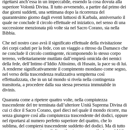
rigettarsi anch’essa in un impeccabile, essendo la cosa dovuta alla
superiore Volontà Divina. Il tutto avvenendo, a partire dal primo dei
due giorni suddetti, una settimana dopo la ricorrenza del
quarantesimo giorno dagli eventi luttuosi di Karbala, anniversario il
quale ne conclude il circolo effettuale ed iniziatico, nel senso di una
successione menzionata più volte sia nel Sacro Corano, sia nella
Bibbia.
Che nel nostro caso avrà il significato effettuale della rivisitazione
dei corpi caduti per la fede, con un viaggio a ritroso da Damasco che
ne conclude il circolo contingente, ricomponendo lo stesso corpo
terreno, velleitariamente mutilato dall’empietà omicida dei nemici
della fede, dell’Intimo d’Iddio Altissimo, di Husain, la pace su di lui.
A renderne significativamente il compimento mondano come segno,
nel verso della trascendenza realizzativa sempiterna così
effettualizzata, che in un tal mondo si rivela nella contingenza
transitoria, a procedere dalla sua stessa presenza immutabile in
divinis.
Quaranta come a ripetere quattro volte, nella compiutezza
trascendente del tre terminata dall’ulteriore Unità Suprema Divina di
cui ci dice il Sacro Corano, quel dieci nel quale il mondo ricorre, ma
senza giungere così alla compiutezza trascendente del dodici, oppure
nel riportarsi al numero perfetto superiore del quattro, che lo
sublima, del compiersi trascendente suddetto del dodici. Ma di tutto