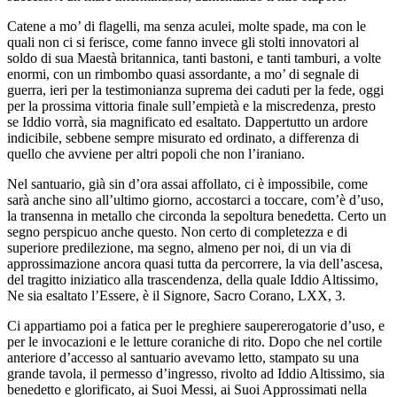
Catene a mo’ di flagelli, ma senza aculei, molte spade, ma con le
quali non ci si ferisce, come fanno invece gli stolti innovatori al
soldo di sua Maestà britannica, tanti bastoni, e tanti tamburi, a volte
enormi, con un rimbombo quasi assordante, a mo’ di segnale di
guerra, ieri per la testimonianza suprema dei caduti per la fede, oggi
per la prossima vittoria finale sull’empietà e la miscredenza, presto
se Iddio vorrà, sia magnificato ed esaltato. Dappertutto un ardore
indicibile, sebbene sempre misurato ed ordinato, a differenza di
quello che avviene per altri popoli che non l’iraniano.
Nel santuario, già sin d’ora assai affollato, ci è impossibile, come
sarà anche sino all’ultimo giorno, accostarci a toccare, com’è d’uso,
la transenna in metallo che circonda la sepoltura benedetta. Certo un
segno perspicuo anche questo. Non certo di completezza e di
superiore predilezione, ma segno, almeno per noi, di un via di
approssimazione ancora quasi tutta da percorrere, la via dell’ascesa,
del tragitto iniziatico alla trascendenza, della quale Iddio Altissimo,
Ne sia esaltato l’Essere, è il Signore, Sacro Corano, LXX, 3.
Ci appartiamo poi a fatica per le preghiere saupererogatorie d’uso, e
per le invocazioni e le letture coraniche di rito. Dopo che nel cortile
anteriore d’accesso al santuario avevamo letto, stampato su una
grande tavola, il permesso d’ingresso, rivolto ad Iddio Altissimo, sia
benedetto e glorificato, ai Suoi Messi, ai Suoi Approssimati nella