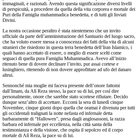
immaginali, e razionali. Avendo questa significazione diversi livelli
di perspicuità, a procedere da quella della vita corporea e mortale dei
Puri della Famiglia muhammadica benedetta, e di tutti gli Inviati
Divini.
La nostra occasione peraltro è stata nientemeno che un invito
ufficiale da parte dell’amministrazione del Santuario del luogo sacro,
che ha voluto essere messa a conoscenza dei fatti della vita di alcuni
stranieri che risiedono in questa terra benedetta dell’Iran Islamico, i
quali hanno accettato di essere, o meglio di essere scelti come
seguaci di quella pura Famiglia Muhammadica. Avevo all’inizio
ritenuto bene di dovere declinare l’invito, pur assai cortese e
lusinghiero, ritenendo di non dovere approfittare ad ufo del danaro
altrui.
Sennonché mia moglie mi faceva presente dell’onore fattomi
dall’Imam, da Alì Reza stesso, la pace su di lui, per così dire
personalmente, onore che sarebbe stato scortese rifiutare. Decido
dunque senz’altro di accettare. Eccomi la sera di lunedì cinque
Novembre, cinque giorni dopo quella che oramai è divenuta per tutti
gli occidentali tralignati la notte nefasta ed infernale detta
barbaramente di “Hallowen”, presa dagli anglosassoni, la razza
barbara ed infernale per eccellenza, nella città santa della
testimonianza e della visione, che ospita il sepolcro ed il corpo
mortale di Alì Reza, la pace su di lui.