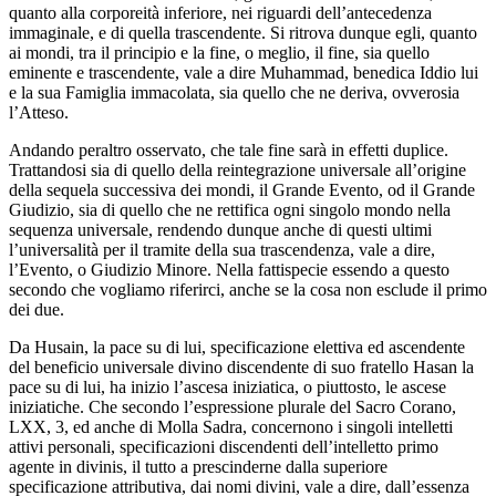
quanto alla corporeità inferiore, nei riguardi dell’antecedenza
immaginale, e di quella trascendente. Si ritrova dunque egli, quanto
ai mondi, tra il principio e la fine, o meglio, il fine, sia quello
eminente e trascendente, vale a dire Muhammad, benedica Iddio lui
e la sua Famiglia immacolata, sia quello che ne deriva, ovverosia
l’Atteso.
Andando peraltro osservato, che tale fine sarà in effetti duplice.
Trattandosi sia di quello della reintegrazione universale all’origine
della sequela successiva dei mondi, il Grande Evento, od il Grande
Giudizio, sia di quello che ne rettifica ogni singolo mondo nella
sequenza universale, rendendo dunque anche di questi ultimi
l’universalità per il tramite della sua trascendenza, vale a dire,
l’Evento, o Giudizio Minore. Nella fattispecie essendo a questo
secondo che vogliamo riferirci, anche se la cosa non esclude il primo
dei due.
Da Husain, la pace su di lui, specificazione elettiva ed ascendente
del beneficio universale divino discendente di suo fratello Hasan la
pace su di lui, ha inizio l’ascesa iniziatica, o piuttosto, le ascese
iniziatiche. Che secondo l’espressione plurale del Sacro Corano,
LXX, 3, ed anche di Molla Sadra, concernono i singoli intelletti
attivi personali, specificazioni discendenti dell’intelletto primo
agente in divinis, il tutto a prescinderne dalla superiore
specificazione attributiva, dai nomi divini, vale a dire, dall’essenza