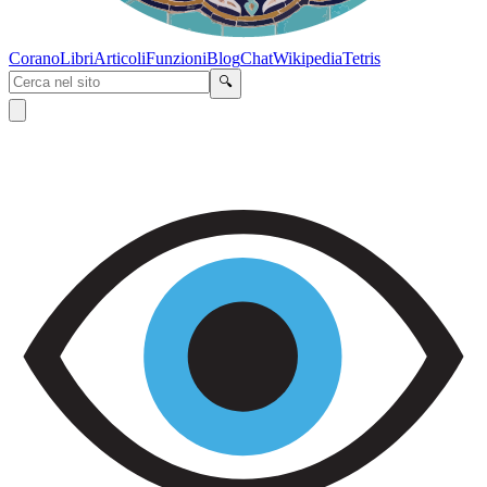
Corano
Libri
Articoli
Funzioni
Blog
Chat
Wikipedia
Tetris
🔍