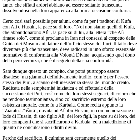
tanto, che siffatti ardori abbiano ad essere soltanto transeunti,
dissolvendosi nella loro apparenza alla prima occasione contraria.
Certo così sarà possibile per taluni, come fu per i traditori di Kufa
con Alì e Husain, la pace su di loro. “Noi non siamo quelli di Kufa,
che abbandonarono Alì”, la pace su di lui, alla lettera “che Alì
rimase solo”, come si proclama in Iran nei consessi al cospetto della
Guida dei Musulmani, latore dell’ufficio stesso dei Puri. Il fatto deve
diventare più che transeunte, deve radicarsi in uno sforzo essenziale
normativo di conformità alla Volontà Divina, acquisendo quel dono
della perseveranza, che è il segreto della sua conformità.
Sarà dunque questo un compito, che potrà purtroppo essere
disatteso, ma giammai definitivamente tradito, com’è per l’essere
stesso dei Puri, a scanso dell’inesistenza stessa del mondo creato.
Radicata nella sempiternità iniziatica e ed effettuale della
successione dei Puri, così come dei loro stessi seguaci, di coloro che
ne rendono testimonianza, sino col sacrificio estremo della loro
esistenza mortale, come fu a Karbala. Come recita appunto la
“Ziāratu-l-ºāšūrā’, dovuta ad Alì ibn Husain, in commemorazione e
lode di Husain, di suo figlio Alì, dei loro figli, la pace su di loro, dei
loro compagni che si sacrificarono a Karbala, ed a maledizione di
quanto ne conculcarono i diritti divini.
Perché del sacrificio, il culmine sarà certamente quello dei