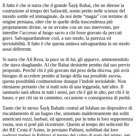
Il fatto è che si narra che il grande Šayķ Bahai, che ne diresse la
costruzione al tempo dei Safawidi, uomo perito nelle scienze del
mondo sottile ed immaginale, da noi dette “magia” con termine di
origine persiana, oltre che in quelle della trascendenza più
propriamente divine, se ne avvalse con un suo intervento, per
interdire l’accesso al luogo sacro a chi fosse gravato da peccati
gravi. Salvaguardandone così, a suo modo, la purezza ed
inviolabilità. Il fatto è che questa andava salvaguardata in un modo
assai differente.
Si narra che Alì Reza, la pace su di lui, gli apparve, ammonendolo
che stava sbagliando. Al che Bahai desistette pentito dal suo previo
proposito. Perché chi è più gravato dal peso della discesa, più avrà
bisogno di accedere pentito al luogo della sua possibile ascesa,
questa possibilità costituendone dunque l’indole inviolabile. Non
riteniamo pertanto che si tratti solo di una leggenda, tutt’altro. Il
santuario sarà allora in tutti i sensi, per chi è già in alto, per chi è in
basso, e per chi sia in cammino, occasione o conseguenza di purità.
Tanto che lo stesso Šayķ Bahahi costruì ad Isfahan un dispositivo di
riscaldamento di un bagno che, smontato maldestramente dai soliti
americani rozzi, barbari, ed ignoranti, pur in tutta la loro supponenza
vuota, non si poté più ricostruire. Questo al tempo dei sedicenti Re
dei RE Cesta d’Asino, in persiano Pahlani, nobilitati dai loro
padroni inglesi in Pahlavi al tempo del colpo di stato del primo, per