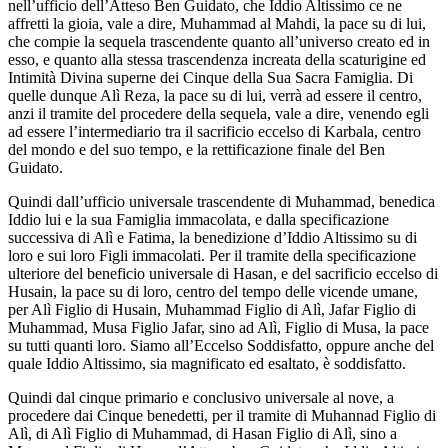
nell’ufficio dell’Atteso Ben Guidato, che Iddio Altissimo ce ne
affretti la gioia, vale a dire, Muhammad al Mahdi, la pace su di lui,
che compie la sequela trascendente quanto all’universo creato ed in
esso, e quanto alla stessa trascendenza increata della scaturigine ed
Intimità Divina superne dei Cinque della Sua Sacra Famiglia. Di
quelle dunque Alì Reza, la pace su di lui, verrà ad essere il centro,
anzi il tramite del procedere della sequela, vale a dire, venendo egli
ad essere l’intermediario tra il sacrificio eccelso di Karbala, centro
del mondo e del suo tempo, e la rettificazione finale del Ben
Guidato.
Quindi dall’ufficio universale trascendente di Muhammad, benedica
Iddio lui e la sua Famiglia immacolata, e dalla specificazione
successiva di Alì e Fatima, la benedizione d’Iddio Altissimo su di
loro e sui loro Figli immacolati. Per il tramite della specificazione
ulteriore del beneficio universale di Hasan, e del sacrificio eccelso di
Husain, la pace su di loro, centro del tempo delle vicende umane,
per Alì Figlio di Husain, Muhammad Figlio di Alì, Jafar Figlio di
Muhammad, Musa Figlio Jafar, sino ad Alì, Figlio di Musa, la pace
su tutti quanti loro. Siamo all’Eccelso Soddisfatto, oppure anche del
quale Iddio Altissimo, sia magnificato ed esaltato, è soddisfatto.
Quindi dal cinque primario e conclusivo universale al nove, a
procedere dai Cinque benedetti, per il tramite di Muhannad Figlio di
Alì, di Alì Figlio di Muhammad, di Hasan Figlio di Alì, sino a