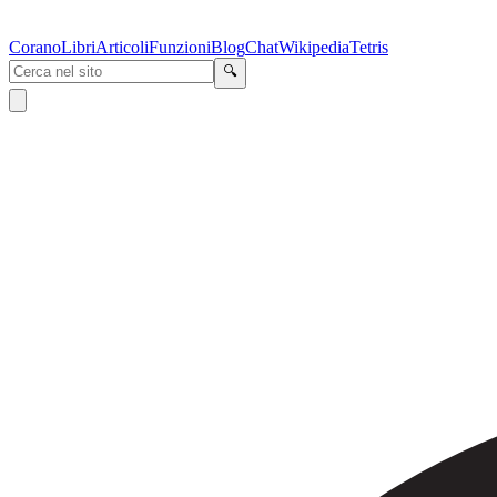
Corano
Libri
Articoli
Funzioni
Blog
Chat
Wikipedia
Tetris
🔍