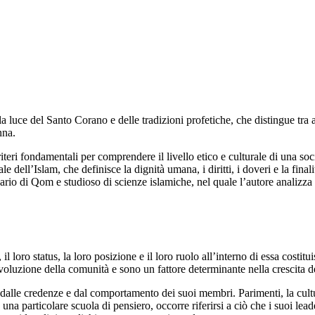
lla luce del Santo Corano e delle tradizioni profetiche, che distingue tra
nna.
criteri fondamentali per comprendere il livello etico e culturale di una s
e dell’Islam, che definisce la dignità umana, i diritti, i doveri e la final
rio di Qom e studioso di scienze islamiche, nel quale l’autore analizza 
ro status, la loro posizione e il loro ruolo all’interno di essa costituis
luzione della comunità e sono un fattore determinante nella crescita del
i, dalle credenze e dal comportamento dei suoi membri. Parimenti, la cultu
e una particolare scuola di pensiero, occorre riferirsi a ciò che i suoi l