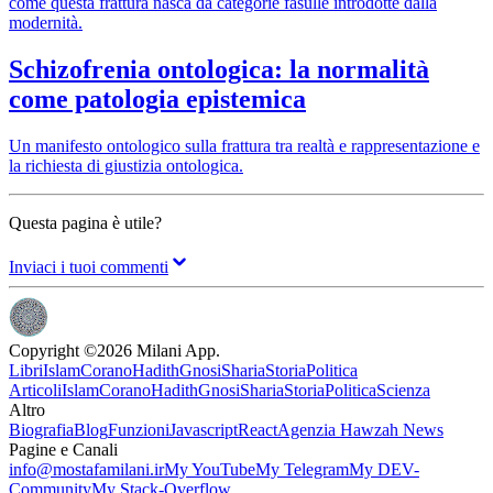
come questa frattura nasca da categorie fasulle introdotte dalla
modernità.
Schizofrenia ontologica: la normalità
come patologia epistemica
Un manifesto ontologico sulla frattura tra realtà e rappresentazione e
la richiesta di giustizia ontologica.
Questa pagina è utile?
Inviaci i tuoi commenti
Copyright ©
2026
Milani App.
Libri
Islam
Corano
Hadith
Gnosi
Sharia
Storia
Politica
Articoli
Islam
Corano
Hadith
Gnosi
Sharia
Storia
Politica
Scienza
Altro
Biografia
Blog
Funzioni
Javascript
React
Agenzia Hawzah News
Pagine e Canali
info@mostafamilani.ir
My YouTube
My Telegram
My DEV-
Community
My Stack-Overflow