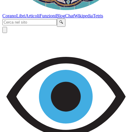
Corano
Libri
Articoli
Funzioni
Blog
Chat
Wikipedia
Tetris
🔍