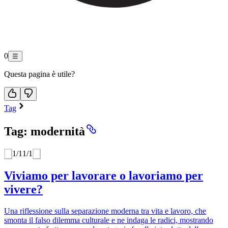
0
☰
Questa pagina è utile?
Tag
Tag: modernità
1
/
1
1
/
1
Viviamo per lavorare o lavoriamo per
vivere?
Una riflessione sulla separazione moderna tra vita e lavoro, che
smonta il falso dilemma culturale e ne indaga le radici, mostrando