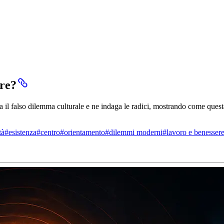
ere?
 il falso dilemma culturale e ne indaga le radici, mostrando come questa 
tà
#
esistenza
#
centro
#
orientamento
#
dilemmi moderni
#
lavoro e benesser