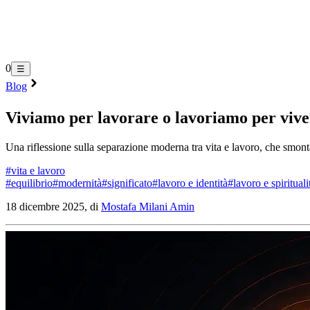
0
☰
Blog
Viviamo per lavorare o lavoriamo per viv
Una riflessione sulla separazione moderna tra vita e lavoro, che smonta
#
vita e lavoro
#
equilibrio
#
modernità
#
significato
#
lavoro e identità
#
lavoro e spirituali
18 dicembre 2025, di
Mostafa Milani Amin