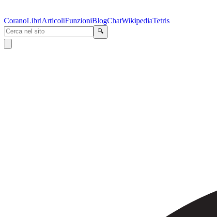
Corano
Libri
Articoli
Funzioni
Blog
Chat
Wikipedia
Tetris
🔍