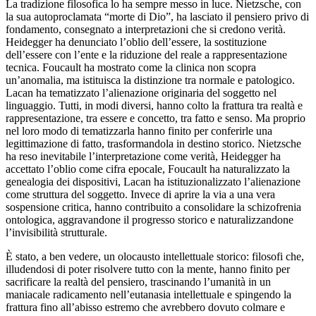
La tradizione filosofica lo ha sempre messo in luce. Nietzsche, con
la sua autoproclamata “morte di Dio”, ha lasciato il pensiero privo di
fondamento, consegnato a interpretazioni che si credono verità.
Heidegger ha denunciato l’oblio dell’essere, la sostituzione
dell’essere con l’ente e la riduzione del reale a rappresentazione
tecnica. Foucault ha mostrato come la clinica non scopra
un’anomalia, ma istituisca la distinzione tra normale e patologico.
Lacan ha tematizzato l’alienazione originaria del soggetto nel
linguaggio. Tutti, in modi diversi, hanno colto la frattura tra realtà e
rappresentazione, tra essere e concetto, tra fatto e senso. Ma proprio
nel loro modo di tematizzarla hanno finito per conferirle una
legittimazione di fatto, trasformandola in destino storico. Nietzsche
ha reso inevitabile l’interpretazione come verità, Heidegger ha
accettato l’oblio come cifra epocale, Foucault ha naturalizzato la
genealogia dei dispositivi, Lacan ha istituzionalizzato l’alienazione
come struttura del soggetto. Invece di aprire la via a una vera
sospensione critica, hanno contribuito a consolidare la schizofrenia
ontologica, aggravandone il progresso storico e naturalizzandone
l’invisibilità strutturale.
È stato, a ben vedere, un olocausto intellettuale storico: filosofi che,
illudendosi di poter risolvere tutto con la mente, hanno finito per
sacrificare la realtà del pensiero, trascinando l’umanità in un
maniacale radicamento nell’eutanasia intellettuale e spingendo la
frattura fino all’abisso estremo che avrebbero dovuto colmare e