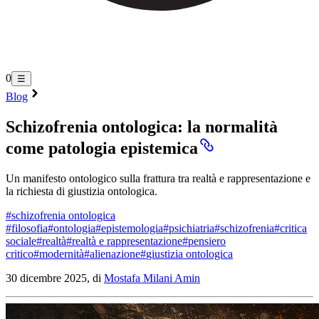
0
☰
Blog
Schizofrenia ontologica: la normalità
come patologia epistemica
Un manifesto ontologico sulla frattura tra realtà e rappresentazione e
la richiesta di giustizia ontologica.
#
schizofrenia ontologica
#
filosofia
#
ontologia
#
epistemologia
#
psichiatria
#
schizofrenia
#
critica
sociale
#
realtà
#
realtà e rappresentazione
#
pensiero
critico
#
modernità
#
alienazione
#
giustizia ontologica
30 dicembre 2025, di
Mostafa Milani Amin