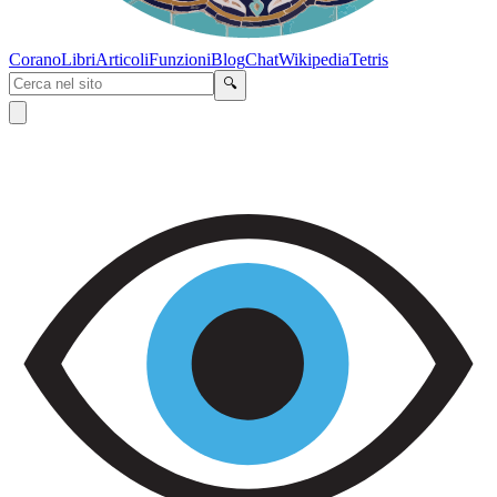
Corano
Libri
Articoli
Funzioni
Blog
Chat
Wikipedia
Tetris
🔍