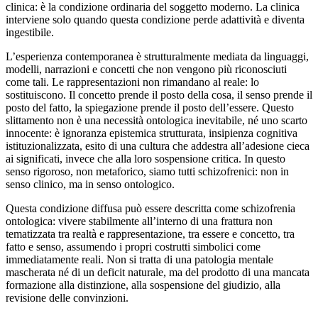
clinica: è la condizione ordinaria del soggetto moderno. La clinica
interviene solo quando questa condizione perde adattività e diventa
ingestibile.
L’esperienza contemporanea è strutturalmente mediata da linguaggi,
modelli, narrazioni e concetti che non vengono più riconosciuti
come tali. Le rappresentazioni non rimandano al reale: lo
sostituiscono. Il concetto prende il posto della cosa, il senso prende il
posto del fatto, la spiegazione prende il posto dell’essere. Questo
slittamento non è una necessità ontologica inevitabile, né uno scarto
innocente: è ignoranza epistemica strutturata, insipienza cognitiva
istituzionalizzata, esito di una cultura che addestra all’adesione cieca
ai significati, invece che alla loro sospensione critica. In questo
senso rigoroso, non metaforico, siamo tutti schizofrenici: non in
senso clinico, ma in senso ontologico.
Questa condizione diffusa può essere descritta come schizofrenia
ontologica: vivere stabilmente all’interno di una frattura non
tematizzata tra realtà e rappresentazione, tra essere e concetto, tra
fatto e senso, assumendo i propri costrutti simbolici come
immediatamente reali. Non si tratta di una patologia mentale
mascherata né di un deficit naturale, ma del prodotto di una mancata
formazione alla distinzione, alla sospensione del giudizio, alla
revisione delle convinzioni.