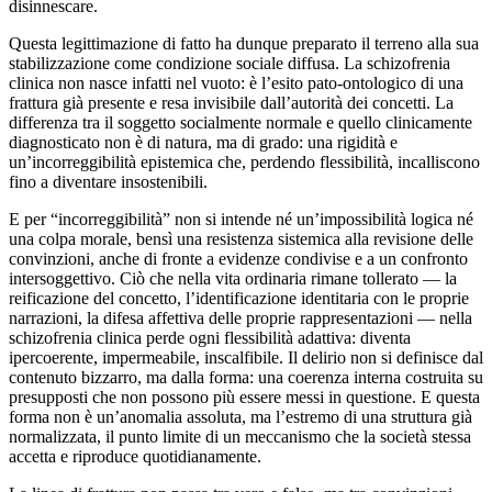
disinnescare.
Questa legittimazione di fatto ha dunque preparato il terreno alla sua
stabilizzazione come condizione sociale diffusa. La schizofrenia
clinica non nasce infatti nel vuoto: è l’esito pato‑ontologico di una
frattura già presente e resa invisibile dall’autorità dei concetti. La
differenza tra il soggetto socialmente normale e quello clinicamente
diagnosticato non è di natura, ma di grado: una rigidità e
un’incorreggibilità epistemica che, perdendo flessibilità, incalliscono
fino a diventare insostenibili.
E per “incorreggibilità” non si intende né un’impossibilità logica né
una colpa morale, bensì una resistenza sistemica alla revisione delle
convinzioni, anche di fronte a evidenze condivise e a un confronto
intersoggettivo. Ciò che nella vita ordinaria rimane tollerato — la
reificazione del concetto, l’identificazione identitaria con le proprie
narrazioni, la difesa affettiva delle proprie rappresentazioni — nella
schizofrenia clinica perde ogni flessibilità adattiva: diventa
ipercoerente, impermeabile, inscalfibile. Il delirio non si definisce dal
contenuto bizzarro, ma dalla forma: una coerenza interna costruita su
presupposti che non possono più essere messi in questione. E questa
forma non è un’anomalia assoluta, ma l’estremo di una struttura già
normalizzata, il punto limite di un meccanismo che la società stessa
accetta e riproduce quotidianamente.