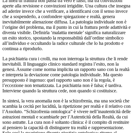
La linea di frattura non passa tra vero e falso, ma tra convinzioni
aperte alla revisione e convinzioni irrigidite. Una cultura che insegna
ad aderire invece che a verificare, a identificarsi con il senso invece
che a sospenderlo, a confondere spiegazione e realtà, genera
inevitabilmente alienazione diffusa. La patologia individuale non è
l’origine del problema, ma il punto in cui la frattura perde adattività e
diventa visibile. Definirla ‘malattia mentale’ significa naturalizzare
un esito storico, spostando la responsabilità dall’ordine simbolico
all’individuo e occultando la radice culturale che lo ha prodotto e
continua a riprodurlo.
La psichiatria cura i crolli, ma non interroga la struttura che li rende
inevitabili. Il linguaggio clinico standard registra l’esito, non la
genesi. Assume come norma implicita un rapporto sano con la realtà
e interpreta la deviazione come patologia individuale. Ma questo
presupposto è ingenuo: quel rapporto sano non è la regola, è
l’eccezione non tematizzata. La psichiatria non è falsa; è tardiva.
Interviene quando la struttura cede, non quando si costituisce.
In sintesi, la vera anomalia non è la schizofrenia, ma una società che
scambia la cecità per lucidità, la ripetizione per realtà e il relativo con
l’Assoluto. “Schizofrenia ontologica” è vivere nell’inautenticità delle
astrazioni mentali e scambiarle per l’Autenticità della Realtà, da cui
sono astratte. La cura non è soltanto clinica: è il compito di restituire
al pensiero la capacità di distinguere tra realtà e rappresentazione.
Solo così la guarigione diventa giustizia ontologica: ritorno al