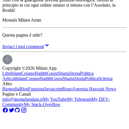
principio in cui ogni ordine umano si misura con l’Assoluto, la
Realtà!
Mostafa Milani Amin
Questa pagina è utile?
Inviaci i tuoi commenti
Copyright ©
2026
Milani App.
Libri
Islam
Corano
Hadith
Gnosi
Sharia
Storia
Politica
Articoli
Islam
Corano
Hadith
Gnosi
Sharia
Storia
Politica
Scienza
Altro
Biografia
Blog
Funzioni
Javascript
React
Agenzia Hawzah News
Pagine e Canali
info@mostafamilani.ir
My YouTube
My Telegram
My DEV-
Community
My Stack-Overflow