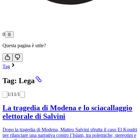
0
☰
Questa pagina è utile?
Tag
Tag: Lega
1
/
1
1
/
1
La tragedia di Modena e lo sciacallaggio
elettorale di Salvini
Dopo la tragedia di Modena, Matteo Salvini sfrutta il caso El Koudri
per rilanciare una narrativa contro l’Islam, tra polemiche, stereotipi e