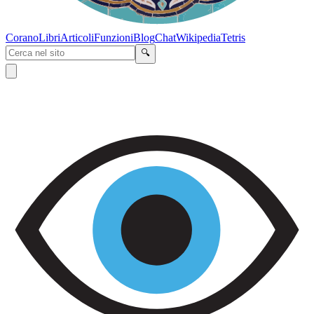
Corano
Libri
Articoli
Funzioni
Blog
Chat
Wikipedia
Tetris
🔍