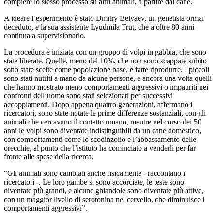
compiere lo stesso processo su altri animali, a partire dal cane.
A ideare l’esperimento è stato Dmitry Belyaev, un genetista ormai
deceduto, e la sua assistente Lyudmila Trut, che a oltre 80 anni
continua a supervisionarlo.
La procedura è iniziata con un gruppo di volpi in gabbia, che sono
state liberate. Quelle, meno del 10%, che non sono scappate subito
sono state scelte come popolazione base, e fatte riprodurre. I piccoli
sono stati nutriti a mano da alcune persone, e ancora una volta quelli
che hanno mostrato meno comportamenti aggressivi o impauriti nei
confronti dell’uomo sono stati selezionati per successivi
accoppiamenti. Dopo appena quattro generazioni, affermano i
ricercatori, sono state notate le prime differenze sostanziali, con gli
animali che cercavano il contatto umano, mentre nel corso dei 50
anni le volpi sono diventate indistinguibili da un cane domestico,
con comportamenti come lo scodinzolio e l’abbassamento delle
orecchie, al punto che l’istituto ha cominciato a venderli per far
fronte alle spese della ricerca.
“Gli animali sono cambiati anche fisicamente - raccontano i
ricercatori -. Le loro gambe si sono accorciate, le teste sono
diventate più grandi, e alcune ghiandole sono diventate più attive,
con un maggior livello di serotonina nel cervello, che diminuisce i
comportamenti aggressivi”.