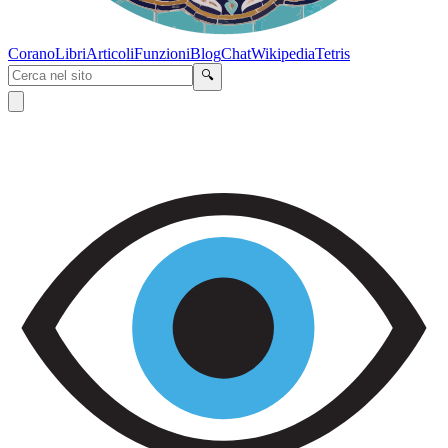
Corano
Libri
Articoli
Funzioni
Blog
Chat
Wikipedia
Tetris
🔍