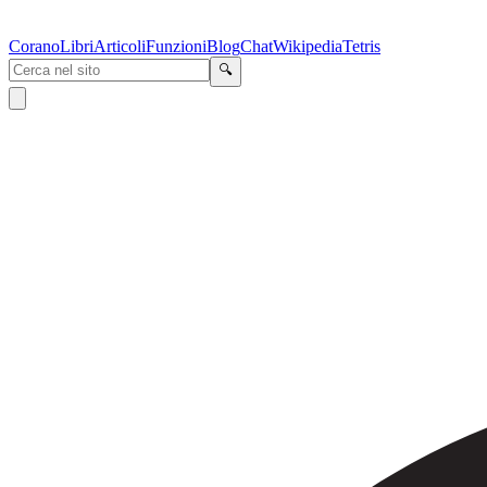
Corano
Libri
Articoli
Funzioni
Blog
Chat
Wikipedia
Tetris
🔍