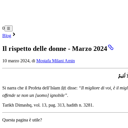
0
☰
Blog
Il rispetto delle donne - Marzo 2024
10 marzo 2024, di
Mostafa Milani Amin
 لَئيمٌ
Si narra che il Profeta dell’Islam ﷺ disse:
“Il migliore di voi, è il mi
offende se non un [uomo] ignobile”.
Tarikh Dimashq, vol. 13, pag. 313, hadith n. 3281.
Questa pagina è utile?