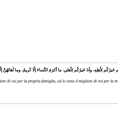
 خَيرُكُم لِأَهلِهِ، وأنا خَيرُكُم لِأَهلي. ما أكرَمَ النِّساءَ إلّا كَريمٌ، وما أهانَهُنَّ إلّا
gliore di voi per la propria famiglia, ed io sono il migliore di voi per l