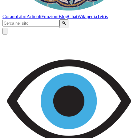
Corano
Libri
Articoli
Funzioni
Blog
Chat
Wikipedia
Tetris
🔍