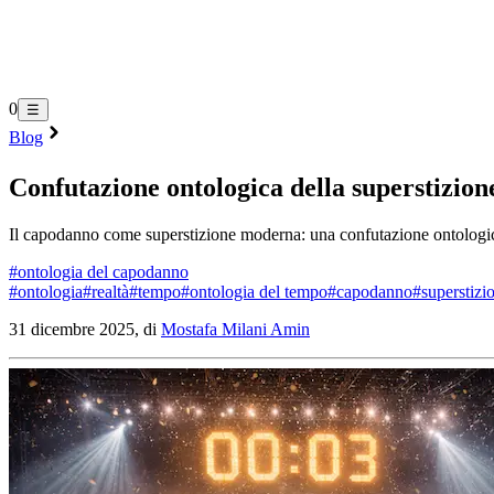
0
☰
Blog
Confutazione ontologica della superstizio
Il capodanno come superstizione moderna: una confutazione ontologica 
#
ontologia del capodanno
#
ontologia
#
realtà
#
tempo
#
ontologia del tempo
#
capodanno
#
superstizi
31 dicembre 2025, di
Mostafa Milani Amin