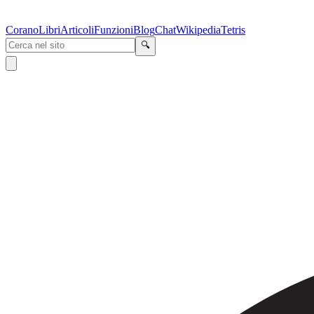
Corano
Libri
Articoli
Funzioni
Blog
Chat
Wikipedia
Tetris
🔍