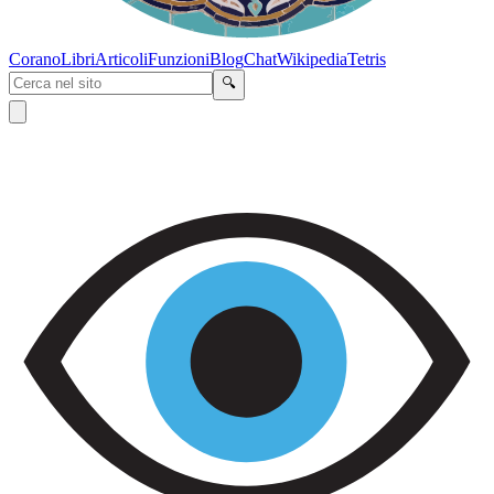
Corano
Libri
Articoli
Funzioni
Blog
Chat
Wikipedia
Tetris
🔍