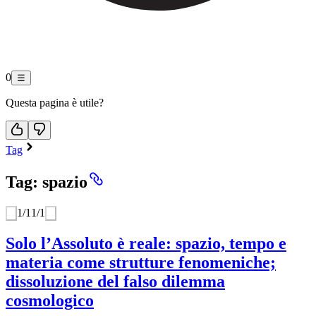
0
☰
Questa pagina è utile?
Tag
Tag: spazio
1
/
1
1
/
1
Solo l’Assoluto è reale: spazio, tempo e
materia come strutture fenomeniche;
dissoluzione del falso dilemma
cosmologico