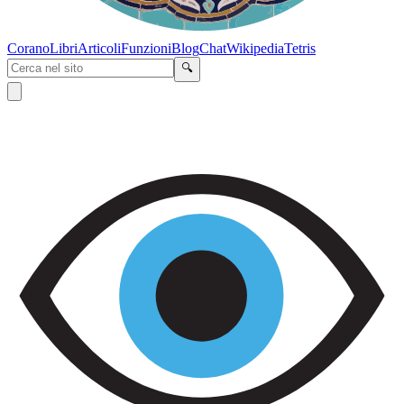
Corano
Libri
Articoli
Funzioni
Blog
Chat
Wikipedia
Tetris
🔍