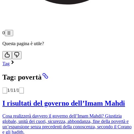
0
☰
Questa pagina è utile?
Tag
Tag: povertà
1
/
1
1
/
1
I risultati del governo dell’Imam Mahdi
Cosa realizzerà davvero il governo dell’Imam Mahdi? Giustizia
globale, unità dei cuori, sicurezza, abbondanza, fine della povertà e
un’espansione senza precedenti della conoscenza, secondo il Corano
e gli hadith.