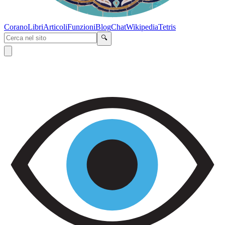
Corano
Libri
Articoli
Funzioni
Blog
Chat
Wikipedia
Tetris
🔍