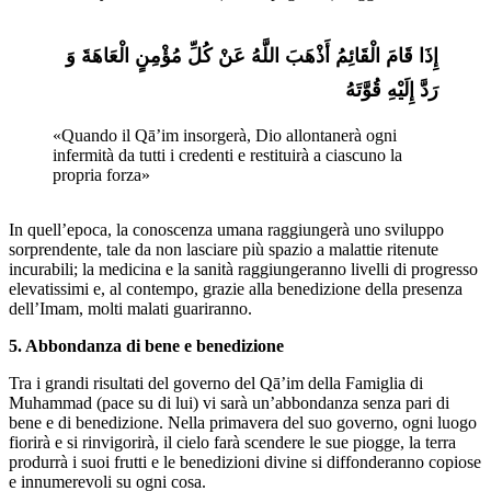
إِذَا قَامَ الْقَائِمُ أَذْهَبَ اللَّهُ عَنْ کُلِّ مُؤْمِنٍ الْعَاهَةَ وَ 
رَدَّ إِلَیْهِ قُوَّتَهُ
«Quando il Qā’im insorgerà, Dio allontanerà ogni 
infermità da tutti i credenti e restituirà a ciascuno la 
propria forza»
In quell’epoca, la conoscenza umana raggiungerà uno sviluppo
sorprendente, tale da non lasciare più spazio a malattie ritenute
incurabili; la medicina e la sanità raggiungeranno livelli di progresso
elevatissimi e, al contempo, grazie alla benedizione della presenza
dell’Imam, molti malati guariranno.
5. Abbondanza di bene e benedizione
Tra i grandi risultati del governo del Qā’im della Famiglia di
Muhammad (pace su di lui) vi sarà un’abbondanza senza pari di
bene e di benedizione. Nella primavera del suo governo, ogni luogo
fiorirà e si rinvigorirà, il cielo farà scendere le sue piogge, la terra
produrrà i suoi frutti e le benedizioni divine si diffonderanno copiose
e innumerevoli su ogni cosa.