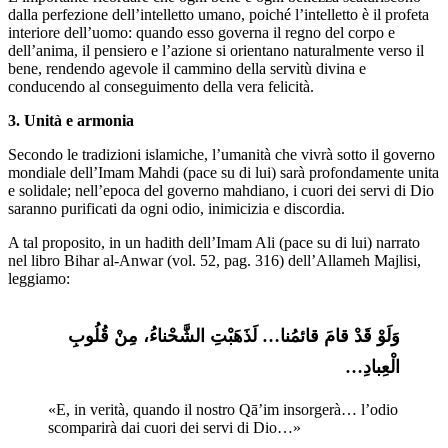
dalla perfezione dell’intelletto umano, poiché l’intelletto è il profeta
interiore dell’uomo: quando esso governa il regno del corpo e
dell’anima, il pensiero e l’azione si orientano naturalmente verso il
bene, rendendo agevole il cammino della servitù divina e
conducendo al conseguimento della vera felicità.
3. Unità e armonia
Secondo le tradizioni islamiche, l’umanità che vivrà sotto il governo
mondiale dell’Imam Mahdi (pace su di lui) sarà profondamente unita
e solidale; nell’epoca del governo mahdiano, i cuori dei servi di Dio
saranno purificati da ogni odio, inimicizia e discordia.
A tal proposito, in un hadith dell’Imam Ali (pace su di lui) narrato
nel libro Bihar al-Anwar (vol. 52, pag. 316) dell’Allameh Majlisi,
leggiamo:
وَلَوْ قَدْ قامَ قائمُنا… لَذَهَبْتِ الشَّحْناءُ، مِنْ قُلُوبِ 
الْعِبادِ…
«E, in verità, quando il nostro Qā’im insorgerà… l’odio 
scomparirà dai cuori dei servi di Dio…»