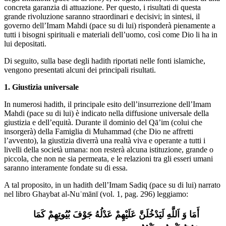
concreta garanzia di attuazione. Per questo, i risultati di questa
grande rivoluzione saranno straordinari e decisivi; in sintesi, il
governo dell’Imam Mahdi (pace su di lui) risponderà pienamente a
tutti i bisogni spirituali e materiali dell’uomo, così come Dio li ha in
lui depositati.
Di seguito, sulla base degli hadith riportati nelle fonti islamiche,
vengono presentati alcuni dei principali risultati.
1. Giustizia universale
In numerosi hadith, il principale esito dell’insurrezione dell’Imam
Mahdi (pace su di lui) è indicato nella diffusione universale della
giustizia e dell’equità. Durante il dominio del Qā’im (colui che
insorgerà) della Famiglia di Muhammad (che Dio ne affretti
l’avvento), la giustizia diverrà una realtà viva e operante a tutti i
livelli della società umana: non resterà alcuna istituzione, grande o
piccola, che non ne sia permeata, e le relazioni tra gli esseri umani
saranno interamente fondate su di essa.
A tal proposito, in un hadith dell’Imam Sadiq (pace su di lui) narrato
nel libro Ghaybat al-Nuʿmānī (vol. 1, pag. 296) leggiamo:
 أَمَا وَ اَللَّهِ لَیَدْخُلَنَّ عَلَیْهِمْ عَدْلُهُ جَوْفَ بُیُوتِهِمْ کَمَا 