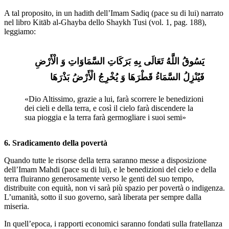
A tal proposito, in un hadith dell’Imam Sadiq (pace su di lui) narrato
nel libro Kitāb al-Ghayba dello Shaykh Tusi (vol. 1, pag. 188),
leggiamo:
یَسُوقُ اللَّهُ تَعَالَی بِهِ بَرَکَاتِ السَّمَاوَاتِ وَ الْأَرْضِ 
فَیُنْزِلُ السَّمَاءُ قَطْرَهَا وَ یُخْرِجُ الْأَرْضُ بَذْرَهَا
«Dio Altissimo, grazie a lui, farà scorrere le benedizioni 
dei cieli e della terra, e così il cielo farà discendere la 
sua pioggia e la terra farà germogliare i suoi semi»
6. Sradicamento della povertà
Quando tutte le risorse della terra saranno messe a disposizione
dell’Imam Mahdi (pace su di lui), e le benedizioni del cielo e della
terra fluiranno generosamente verso le genti del suo tempo,
distribuite con equità, non vi sarà più spazio per povertà o indigenza.
L’umanità, sotto il suo governo, sarà liberata per sempre dalla
miseria.
In quell’epoca, i rapporti economici saranno fondati sulla fratellanza