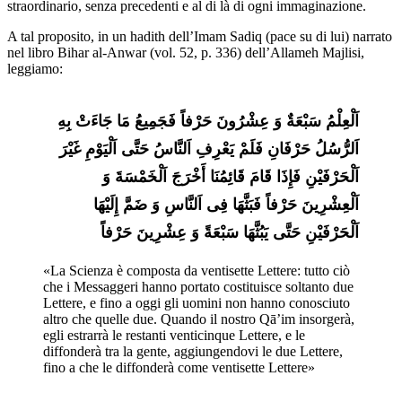
straordinario, senza precedenti e al di là di ogni immaginazione.
A tal proposito, in un hadith dell’Imam Sadiq (pace su di lui) narrato
nel libro Bihar al-Anwar (vol. 52, p. 336) dell’Allameh Majlisi,
leggiamo:
اَلْعِلْمُ سَبْعَةٌ وَ عِشْرُونَ حَرْفاً فَجَمِیعُ مَا جَاءَتْ بِهِ 
اَلرُّسُلُ حَرْفَانِ فَلَمْ یَعْرِفِ اَلنَّاسُ حَتَّی اَلْیَوْمِ غَیْرَ 
اَلْحَرْفَیْنِ فَإِذَا قَامَ قَائِمُنَا أَخْرَجَ اَلْخَمْسَةَ وَ 
اَلْعِشْرِینَ حَرْفاً فَبَثَّهَا فِی اَلنَّاسِ وَ ضَمَّ إِلَیْهَا 
اَلْحَرْفَیْنِ حَتَّی یَبُثَّهَا سَبْعَةً وَ عِشْرِینَ حَرْفاً
«La Scienza è composta da ventisette Lettere: tutto ciò 
che i Messaggeri hanno portato costituisce soltanto due 
Lettere, e fino a oggi gli uomini non hanno conosciuto 
altro che quelle due. Quando il nostro Qā’im insorgerà, 
egli estrarrà le restanti venticinque Lettere, e le 
diffonderà tra la gente, aggiungendovi le due Lettere, 
fino a che le diffonderà come ventisette Lettere»