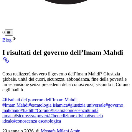
0
☰
Blog
I risultati del governo dell’Imam Mahdi
Cosa realizzerà davvero il governo dell’Imam Mahdi? Giustizia
globale, unità dei cuori, sicurezza, abbondanza, fine della povertà e
un’espansione senza precedenti della conoscenza, secondo il Corano
e gli hadith.
#
Risultati del governo dell’Imam Mahdi
#
Imam Mahdi
#
escatologia islamica
#
giustizia universale
#
governo
mahdiano
#
hadith
#
Corano
#
Islam
#
conoscenza
#
unità
umana
#
sicurezza
#
povertà
#
benedizione divina
#
società
ideale
#
conoscenza escatologica
29 gennaio 2026, di
Mostafa Milani Amin