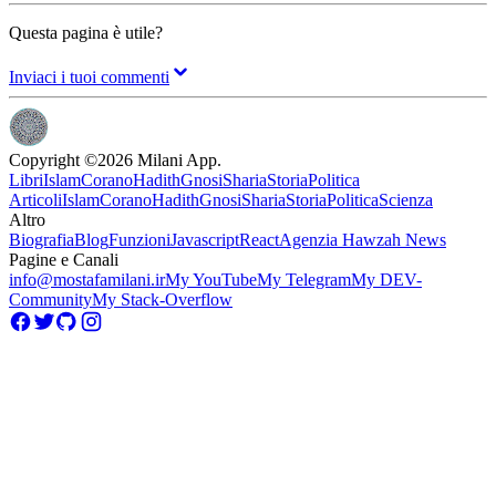
Questa pagina è utile?
Inviaci i tuoi commenti
Copyright ©
2026
Milani App.
Libri
Islam
Corano
Hadith
Gnosi
Sharia
Storia
Politica
Articoli
Islam
Corano
Hadith
Gnosi
Sharia
Storia
Politica
Scienza
Altro
Biografia
Blog
Funzioni
Javascript
React
Agenzia Hawzah News
Pagine e Canali
info@mostafamilani.ir
My YouTube
My Telegram
My DEV-
Community
My Stack-Overflow