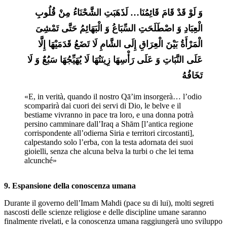
وَ لَوْ قَدْ قَامَ قَائِمُنَا… لَذَهَبَتِ الشَّحْنَاءُ مِنْ قُلُوبِ 
الْعِبَادِ وَ اصْطَلَحَتِ السِّبَاعُ وَ الْبَهَائِمُ حَتَّی تَمْشِیَ 
الْمَرْأَةُ بَیْنَ الْعِرَاقِ إِلَی الشَّامِ لَا تَضَعُ قَدَمَیْهَا إِلَّا 
عَلَی النَّبَاتِ وَ عَلَی رَأْسِهَا زِینَتُهَا لَا یُهَیِّجُهَا سَبُعٌ وَ لَا 
تَخَافُهُ
«E, in verità, quando il nostro Qā’im insorgerà… l’odio 
scomparirà dai cuori dei servi di Dio, le belve e il 
bestiame vivranno in pace tra loro, e una donna potrà 
persino camminare dall’Iraq a Shām [l’antica regione 
corrispondente all’odierna Siria e territori circostanti], 
calpestando solo l’erba, con la testa adornata dei suoi 
gioielli, senza che alcuna belva la turbi o che lei tema 
alcunché»
9. Espansione della conoscenza umana
Durante il governo dell’Imam Mahdi (pace su di lui), molti segreti
nascosti delle scienze religiose e delle discipline umane saranno
finalmente rivelati, e la conoscenza umana raggiungerà uno sviluppo