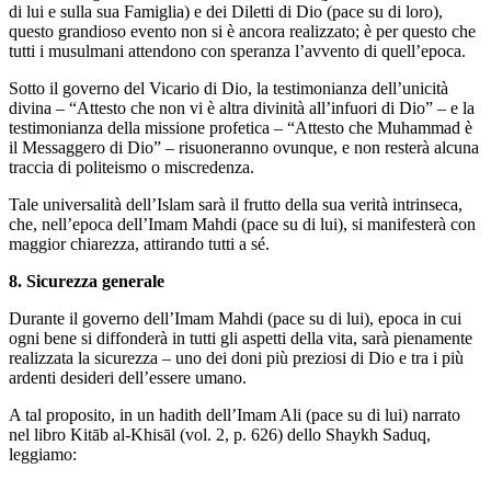
di lui e sulla sua Famiglia) e dei Diletti di Dio (pace su di loro),
questo grandioso evento non si è ancora realizzato; è per questo che
tutti i musulmani attendono con speranza l’avvento di quell’epoca.
Sotto il governo del Vicario di Dio, la testimonianza dell’unicità
divina – “Attesto che non vi è altra divinità all’infuori di Dio” – e la
testimonianza della missione profetica – “Attesto che Muhammad è
il Messaggero di Dio” – risuoneranno ovunque, e non resterà alcuna
traccia di politeismo o miscredenza.
Tale universalità dell’Islam sarà il frutto della sua verità intrinseca,
che, nell’epoca dell’Imam Mahdi (pace su di lui), si manifesterà con
maggior chiarezza, attirando tutti a sé.
8. Sicurezza generale
Durante il governo dell’Imam Mahdi (pace su di lui), epoca in cui
ogni bene si diffonderà in tutti gli aspetti della vita, sarà pienamente
realizzata la sicurezza – uno dei doni più preziosi di Dio e tra i più
ardenti desideri dell’essere umano.
A tal proposito, in un hadith dell’Imam Ali (pace su di lui) narrato
nel libro Kitāb al‑Khisāl (vol. 2, p. 626) dello Shaykh Saduq,
leggiamo: