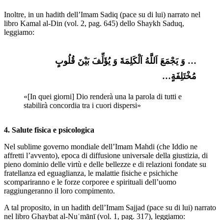
Inoltre, in un hadith dell’Imam Sadiq (pace su di lui) narrato nel
libro Kamal al-Din (vol. 2, pag. 645) dello Shaykh Saduq,
leggiamo:
… وَ یَجْمَعَ اَللَّهُ اَلْکَلِمَةَ وَ یُؤَلِّفَ بَیْنَ قُلُوبٍ 
مُخْتَلِفَةٍ…
«[In quei giorni] Dio renderà una la parola di tutti e 
stabilirà concordia tra i cuori dispersi»
4. Salute fisica e psicologica
Nel sublime governo mondiale dell’Imam Mahdi (che Iddio ne
affretti l’avvento), epoca di diffusione universale della giustizia, di
pieno dominio delle virtù e delle bellezze e di relazioni fondate su
fratellanza ed eguaglianza, le malattie fisiche e psichiche
scompariranno e le forze corporee e spirituali dell’uomo
raggiungeranno il loro compimento.
A tal proposito, in un hadith dell’Imam Sajjad (pace su di lui) narrato
nel libro Ghaybat al-Nuʿmānī (vol. 1, pag. 317), leggiamo: