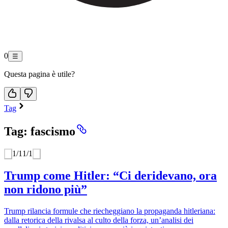
0
☰
Questa pagina è utile?
Tag
Tag: fascismo
1
/
1
1
/
1
Trump come Hitler: “Ci deridevano, ora
non ridono più”
Trump rilancia formule che riecheggiano la propaganda hitleriana:
dalla retorica della rivalsa al culto della forza, un’analisi dei