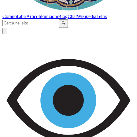
Corano
Libri
Articoli
Funzioni
Blog
Chat
Wikipedia
Tetris
🔍