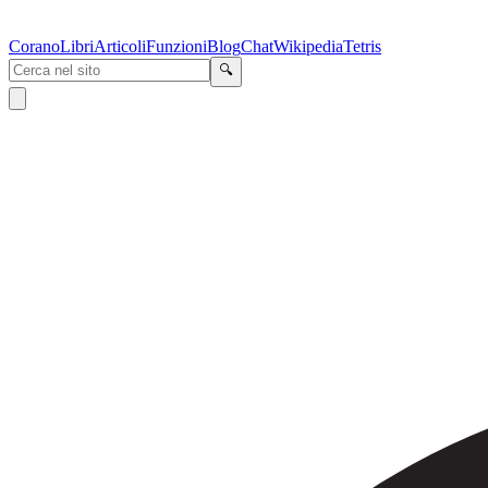
Corano
Libri
Articoli
Funzioni
Blog
Chat
Wikipedia
Tetris
🔍