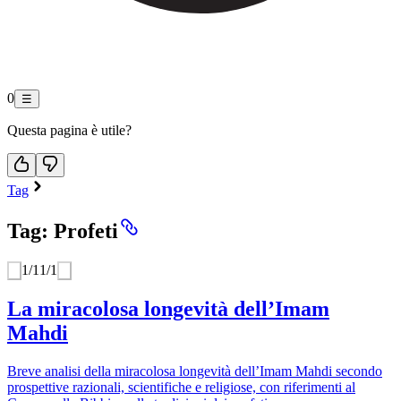
0
☰
Questa pagina è utile?
Tag
Tag: Profeti
1
/
1
1
/
1
La miracolosa longevità dell’Imam
Mahdi
Breve analisi della miracolosa longevità dell’Imam Mahdi secondo
prospettive razionali, scientifiche e religiose, con riferimenti al