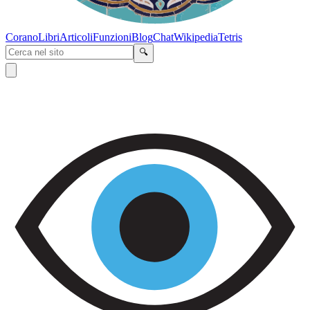
Corano
Libri
Articoli
Funzioni
Blog
Chat
Wikipedia
Tetris
🔍