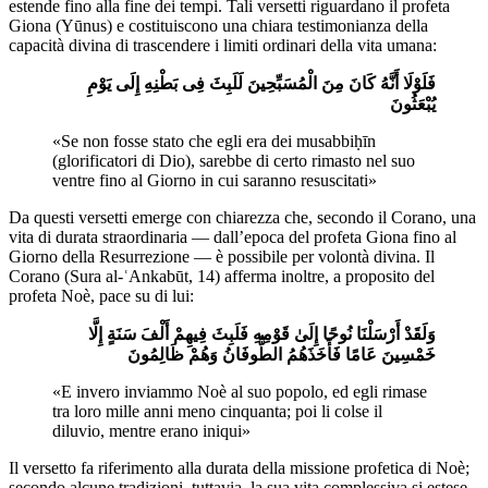
estende fino alla fine dei tempi. Tali versetti riguardano il profeta
Giona (Yūnus) e costituiscono una chiara testimonianza della
capacità divina di trascendere i limiti ordinari della vita umana:
فَلَوْلَا أَنَّهُ کَانَ مِنَ الْمُسَبِّحِینَ لَلَبِثَ فِی بَطْنِهِ إِلَی یَوْمِ
یُبْعَثُونَ
«Se non fosse stato che egli era dei musabbiḥīn
(glorificatori di Dio), sarebbe di certo rimasto nel suo
ventre fino al Giorno in cui saranno resuscitati»
Da questi versetti emerge con chiarezza che, secondo il Corano, una
vita di durata straordinaria — dall’epoca del profeta Giona fino al
Giorno della Resurrezione — è possibile per volontà divina. Il
Corano (Sura al-ʿAnkabūt, 14) afferma inoltre, a proposito del
profeta Noè, pace su di lui:
وَلَقَدْ أَرْسَلْنَا نُوحًا إِلَیٰ قَوْمِهِ فَلَبِثَ فِیهِمْ أَلْفَ سَنَةٍ إِلَّا
خَمْسِینَ عَامًا فَأَخَذَهُمُ الطُّوفَانُ وَهُمْ ظَالِمُونَ
«E invero inviammo Noè al suo popolo, ed egli rimase
tra loro mille anni meno cinquanta; poi li colse il
diluvio, mentre erano iniqui»
Il versetto fa riferimento alla durata della missione profetica di Noè;
secondo alcune tradizioni, tuttavia, la sua vita complessiva si estese