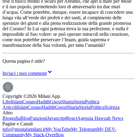
rese il fuoco freddo e sicuro per Abramo, che aprì il mare per Mosè
e il suo popolo, permettendo loro di attraversarlo tra due muri
d’acqua. Come potrebbe, dunque, essere incapace di concedere una
lunga vita all’erede dei profeti e dei santi, al compimento delle
speranze dei giusti e alla piena realizzazione della grande promessa
del Corano? In Lui ogni potenza trova la sua perfezione, e nulla è
impossibile al Suo volere: se può operare miracoli nella creazione,
come non potrebbe preservare l’Imam, guida suprema e
manifestazione della Sua volontà, per tutta l’umanità?
Questa pagina è utile?
Inviaci i tuoi commenti
Copyright ©
2026
Milani App.
Libri
Islam
Corano
Hadith
Gnosi
Sharia
Storia
Politica
Articoli
Islam
Corano
Hadith
Gnosi
Sharia
Storia
Politica
Scienza
Altro
Biografia
Blog
Funzioni
Javascript
React
Agenzia Hawzah News
Pagine e Canali
info@mostafamilani.ir
My YouTube
My Telegram
My DEV-
Community
My Stack-Overflow