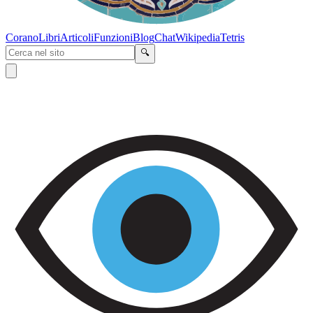
Corano
Libri
Articoli
Funzioni
Blog
Chat
Wikipedia
Tetris
🔍