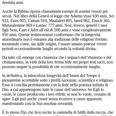
duemila anni.
Anche la Bibbia riporta chiaramente esempi di uomini vissuti per
secoli. Nel libro della Genesi si legge che Adamo visse 930 anni, Set
912, Enos 905, Cainan 910, Maalaleel 895, Iared 962, Enoch 365,
Matusalemme 969 e Lamec 777 anni. Noè, invece, generò i suoi
figli Sem, Cam e Jafet all’età di 500 anni e visse complessivamente
950 anni. Queste testimonianze confermano che la longevità
straordinaria non è estranea alla tradizione delle religioni rivelate,
mostrando come, sin dalle origini, l’essere umano potesse vivere
periodi eccezionalmente lunghi secondo la volontà divina.
Da tutto ciò emerge con chiarezza che i seguaci dell’ebraismo e del
cristianesimo, in virtù della loro ferma fede nei propri testi sacri, non
possono negare la possibilità di vite eccezionalmente lunghe.
In definitiva, la miracolosa longevità dell’Imam del Tempo è
pienamente accettabile sotto i profili razionale, scientifico e religioso.
Essa si concilia perfettamente con la fede nella potenza infinita di
Dio, a cui appartengono tutte le cause dell’universo. Se Egli lo
vuole, le cause producono i loro effetti; se non lo vuole, cessano di
agire. Egli può anche creare senza ricorrere a cause apparenti,
manifestando così la Sua assoluta sovranità.
È lo stesso Dio che fece uscire la cammella di Ṣāliḥ dalla roccia, che