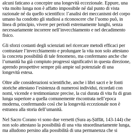
alcuni faticano a concepire una longevità eccezionale. Eppure, una
vita molto lunga non è affatto impossibile né dal punto di vista
razionale né da quello scientifico: l’analisi dei meccanismi del corpo
umano ha condotto gli studiosi a riconoscere che l’uomo può, in
linea di principio, vivere per periodi estremamente lunghi, senza
necessariamente incorrere nell’invecchiamento e nel decadimento
fisico.
Gli sforzi costanti degli scienziati nel ricercare metodi efficaci per
contrastare l’invecchiamento e prolungare la vita non solo attestano
la concreta possibilità di tale fenomeno, ma confermano anche che
l’umanità ha già compiuto progressi significativi in questa direzione,
aprendo prospettive sempre più ampie sul potenziale di una
longevità estesa.
Oltre alle considerazioni scientifiche, anche i libri sacri e le fonti
storiche attestano l’esistenza di numerosi individui, ricordati con
nomi, vicende e testimonianze precise, la cui durata di vita fu di gran
lunga superiore a quella comunemente riscontrata nell’epoca
moderna, confermando così che la longevità eccezionale non è
estranea alla storia dell’umanità.
Nel Sacro Corano vi sono due versetti (Sura aṣ-Ṣāffāt, 143-144) che
non solo attestano la possibilità di una vita straordinariamente lunga,
ma alludono persino alla possibilità di una permanenza che si