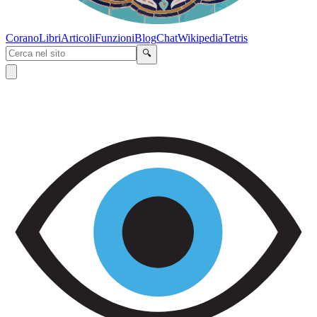
Corano
Libri
Articoli
Funzioni
Blog
Chat
Wikipedia
Tetris
🔍