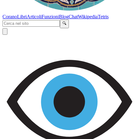
Corano
Libri
Articoli
Funzioni
Blog
Chat
Wikipedia
Tetris
🔍