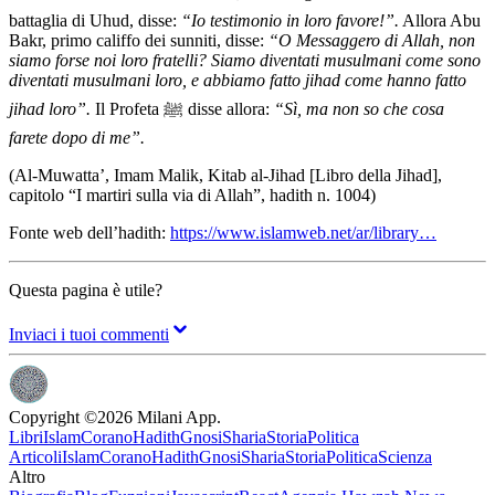
battaglia di Uhud, disse:
“Io testimonio in loro favore!”.
Allora Abu
Bakr, primo califfo dei sunniti, disse:
“O Messaggero di Allah, non
siamo forse noi loro fratelli? Siamo diventati musulmani come sono
diventati musulmani loro, e abbiamo fatto jihad come hanno fatto
jihad loro”.
Il Profeta ﷺ disse allora:
“Sì, ma non so che cosa
farete dopo di me”.
(Al-Muwatta’, Imam Malik, Kitab al-Jihad [Libro della Jihad],
capitolo “I martiri sulla via di Allah”, hadith n. 1004)
Fonte web dell’hadith:
https://www.islamweb.net/ar/library…
Questa pagina è utile?
Inviaci i tuoi commenti
Copyright ©
2026
Milani App.
Libri
Islam
Corano
Hadith
Gnosi
Sharia
Storia
Politica
Articoli
Islam
Corano
Hadith
Gnosi
Sharia
Storia
Politica
Scienza
Altro