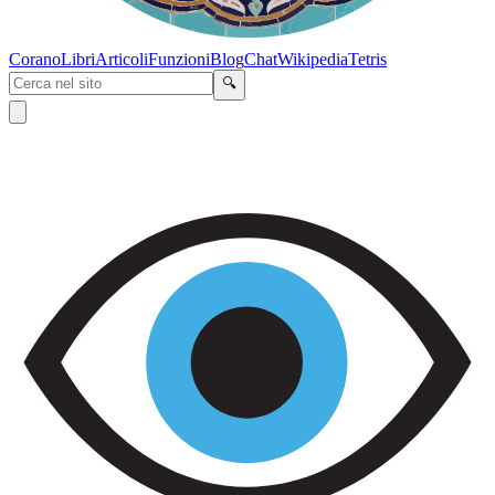
Corano
Libri
Articoli
Funzioni
Blog
Chat
Wikipedia
Tetris
🔍