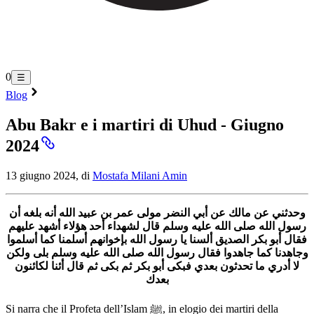
0
☰
Blog
Abu Bakr e i martiri di Uhud - Giugno
2024
13 giugno 2024, di
Mostafa Milani Amin
وحدثني عن مالك عن أبي النضر مولى عمر بن عبيد الله أنه بلغه أن
رسول الله صلى الله عليه وسلم قال لشهداء أحد هؤلاء أشهد عليهم
فقال أبو بكر الصديق ألسنا يا رسول الله بإخوانهم أسلمنا كما أسلموا
وجاهدنا كما جاهدوا فقال رسول الله صلى الله عليه وسلم بلى ولكن
لا أدري ما تحدثون بعدي فبكى أبو بكر ثم بكى ثم قال أئنا لكائنون
بعدك
Si narra che il Profeta dell’Islam ﷺ, in elogio dei martiri della