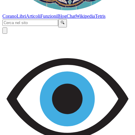
Corano
Libri
Articoli
Funzioni
Blog
Chat
Wikipedia
Tetris
🔍