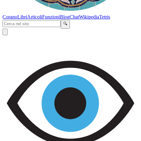
Corano
Libri
Articoli
Funzioni
Blog
Chat
Wikipedia
Tetris
🔍