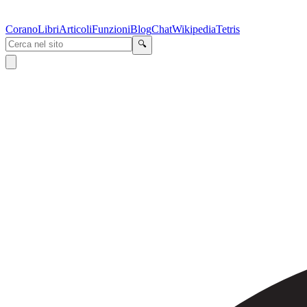
Corano
Libri
Articoli
Funzioni
Blog
Chat
Wikipedia
Tetris
🔍