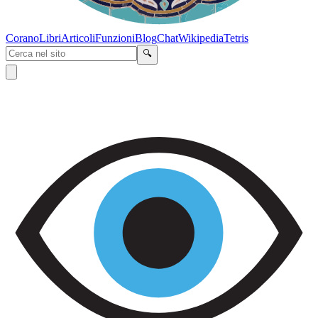
Corano
Libri
Articoli
Funzioni
Blog
Chat
Wikipedia
Tetris
🔍