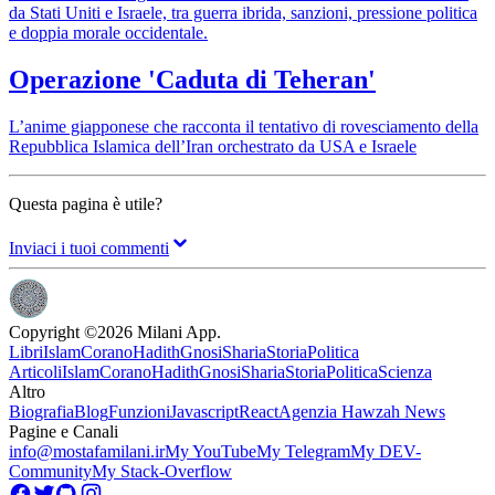
da Stati Uniti e Israele, tra guerra ibrida, sanzioni, pressione politica
e doppia morale occidentale.
Operazione 'Caduta di Teheran'
L’anime giapponese che racconta il tentativo di rovesciamento della
Repubblica Islamica dell’Iran orchestrato da USA e Israele
Questa pagina è utile?
Inviaci i tuoi commenti
Copyright ©
2026
Milani App.
Libri
Islam
Corano
Hadith
Gnosi
Sharia
Storia
Politica
Articoli
Islam
Corano
Hadith
Gnosi
Sharia
Storia
Politica
Scienza
Altro
Biografia
Blog
Funzioni
Javascript
React
Agenzia Hawzah News
Pagine e Canali
info@mostafamilani.ir
My YouTube
My Telegram
My DEV-
Community
My Stack-Overflow