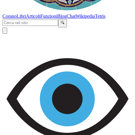
Corano
Libri
Articoli
Funzioni
Blog
Chat
Wikipedia
Tetris
🔍