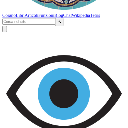
Corano
Libri
Articoli
Funzioni
Blog
Chat
Wikipedia
Tetris
🔍